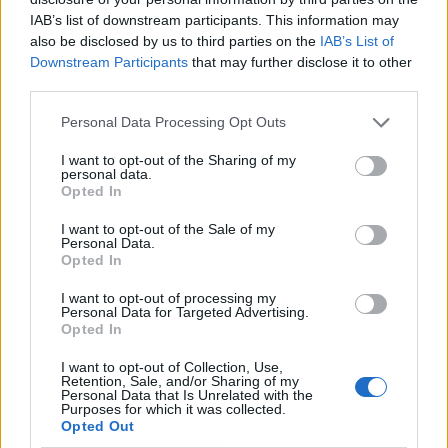
IAB’s list of downstream participants. This information may
also be disclosed by us to third parties on the
IAB’s List of
Downstream Participants
that may further disclose it to other
third parties.
Personal Data Processing Opt Outs
I want to opt-out of the Sharing of my
personal data.
Opted In
I want to opt-out of the Sale of my
Personal Data.
Opted In
I want to opt-out of processing my
Personal Data for Targeted Advertising.
Opted In
Pierrot
:
Vero
2
I want to opt-out of Collection, Use,
28 Febbraio 2018 alle ore 18:05
Retention, Sale, and/or Sharing of my
Personal Data that Is Unrelated with the
·
Ti stimo
·
Rispondi
Purposes for which it was collected.
Opted Out
Kaira77
:
E già , c'è chi lo intuisce come l uso di una