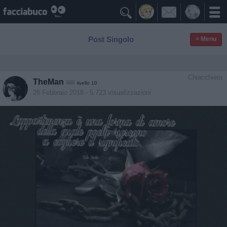

Post Singolo
≡ Menu
Chiacchiera
TheMan
livello 10
28 Febbraio 2018
- 5.723 visualizzazioni