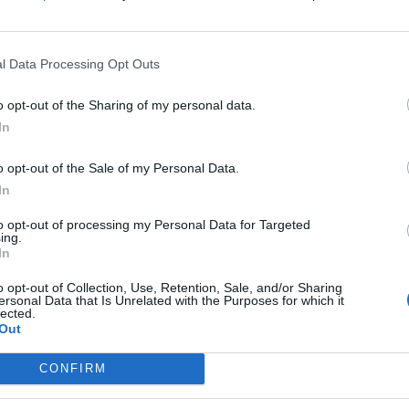
Culi
·
Figa
·
Bambini
l Data Processing Opt Outs
licità
o opt-out of the Sharing of my personal data.
In
o opt-out of the Sale of my Personal Data.
In
to opt-out of processing my Personal Data for Targeted
ing.
In
o opt-out of Collection, Use, Retention, Sale, and/or Sharing
ersonal Data that Is Unrelated with the Purposes for which it
lected.
Out
CONFIRM
beroiter
:
3