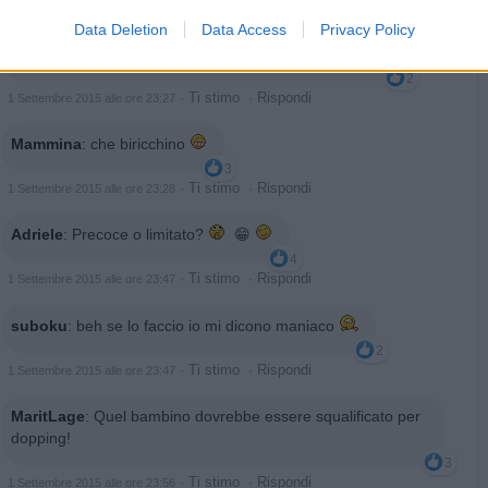
·
Ti stimo
·
Rispondi
1 Settembre 2015 alle ore 23:25
Data Deletion
Data Access
Privacy Policy
tattoo
:
furbo il bimbo basta che nn trovi la sorpresa
2
·
Ti stimo
·
Rispondi
1 Settembre 2015 alle ore 23:27
Mammina
:
che biricchino
3
·
Ti stimo
·
Rispondi
1 Settembre 2015 alle ore 23:28
Adriele
:
Precoce o limitato?
😁
4
·
Ti stimo
·
Rispondi
1 Settembre 2015 alle ore 23:47
suboku
:
beh se lo faccio io mi dicono maniaco
2
·
Ti stimo
·
Rispondi
1 Settembre 2015 alle ore 23:47
MaritLage
:
Quel bambino dovrebbe essere squalificato per
dopping!
3
·
Ti stimo
·
Rispondi
1 Settembre 2015 alle ore 23:56