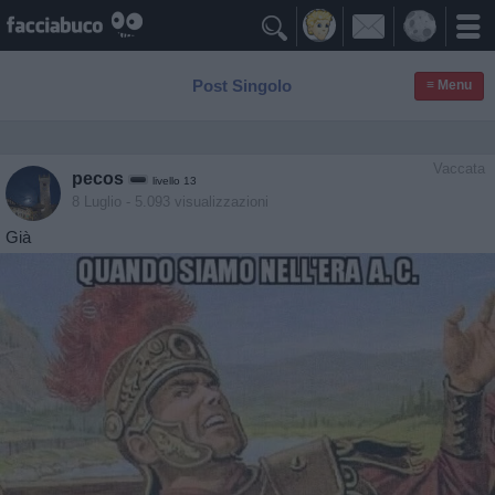

Post Singolo
≡ Menu
Vaccata
pecos
livello 13
8 Luglio
- 5.093 visualizzazioni
Già