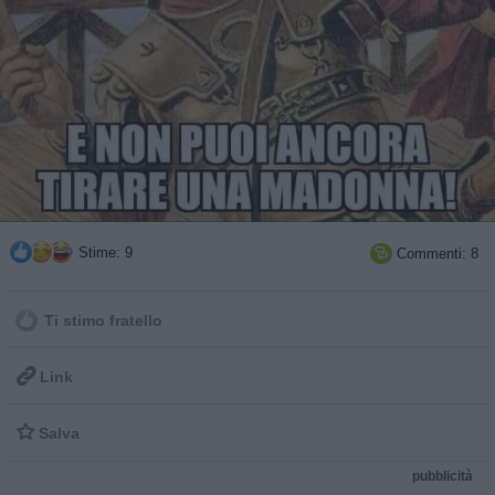
Stime: 9
Commenti: 8

Ti stimo fratello

Link

Salva
pubblicità