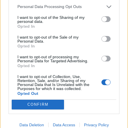
Personal Data Processing Opt Outs
Isotta
:
Per tutti gli dei! e giù tutti i nomi🤣
2
I want to opt-out of the Sharing of my
8 Luglio alle ore 12:38
personal data.
·
Ti stimo
·
Rispondi
Opted In
I want to opt-out of the Sale of my
ghibellino
:
Dicevano... Mannaggium o' puorkorum!
Personal Data.
2
Opted In
8 Luglio alle ore 12:42
·
Ti stimo
·
Rispondi
I want to opt-out of processing my
Personal Data for Targeted Advertising.
Opted In
Liuk
:
In compenso era pieno di dei dell'olimpo! 😅🤣
1
I want to opt-out of Collection, Use,
8 Luglio alle ore 12:49
Retention, Sale, and/or Sharing of my
Personal Data that Is Unrelated with the
·
Ti stimo
·
Rispondi
Purposes for which it was collected.
Opted Out
nanovolante
:
giove pluvio si ...
1
CONFIRM
8 Luglio alle ore 12:57
·
Ti stimo
·
Rispondi
Data Deletion
Data Access
Privacy Policy
Bronsequerte
:
Cleopatra troiaaaaa🤣🫢