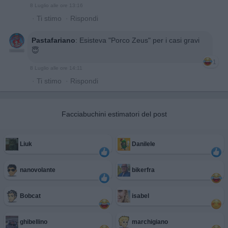
8 Luglio alle ore 13:16
·
Ti stimo
·
Rispondi
Pastafariano
:
Esisteva "Porco Zeus" per i casi gravi
😇
1
8 Luglio alle ore 14:11
·
Ti stimo
·
Rispondi
Facciabuchini estimatori del post
Liuk
Danilele
nanovolante
bikerfra
Bobcat
isabel
ghibellino
marchigiano