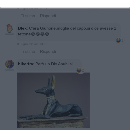
2
8 Luglio alle ore 12:59
·
Ti stimo
·
Rispondi
Blek
:
C'era Giunone,moglie del capo,si dice avesse 2
tettone😂😂😂😂
1
8 Luglio alle ore 13:02
·
Ti stimo
·
Rispondi
bikerfra
:
Però un Dio Anubi si....
2