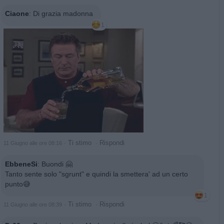
Ciaone
:
Di grazia madonna
1
·
Ti stimo
·
Rispondi
11 Giugno alle ore 08:16
EbbeneSi
:
Buondi 🤗
Tanto sente solo "sgrunt" e quindi la smettera' ad un certo
punto😅
1
·
Ti stimo
·
Rispondi
11 Giugno alle ore 08:39