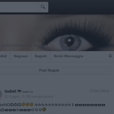

 puntualizzo l'ovvio.
Idoli
Seguaci
Seguiti
Scrivi Messaggio
☰
Post Singolo
Chiacchiera
isabel
livello 15
11 Giugno
- 5.238 visualizzazioni
iorNO🙉🙉🙉
☕️☕️☕️☕️☕️☕️☕️☕️☕️☕️☕️🍼🍩🍩🍩🍩🍩🍩🍩🍩
🎂🍩🍩🍩☕️🍩🍩🍩🌻🌻🌻