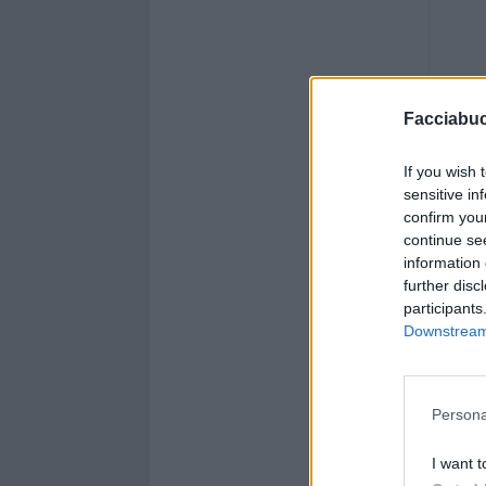
Facciabu
If you wish 
sensitive in
confirm you
continue se
information 
further disc
participants
Downstream 
Persona
I want t