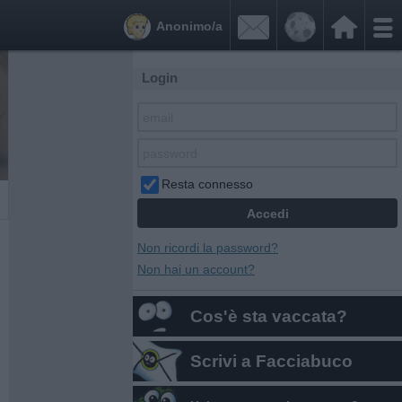


Anonimo/a
Login
Resta connesso
Non ricordi la password?
Non hai un account?
Cos'è sta vaccata?
Scrivi a Facciabuco