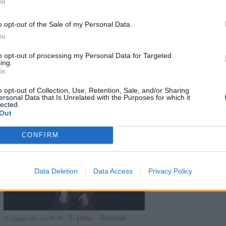
In
Nicktuttipresi
:
Ciao isy🫂
2
o opt-out of the Sale of my Personal Data.
·
Ti stimo
·
Rispondi
11 Giugno alle ore 07:55
In
ghibellino
:
Buongiorno... Lavora e taci!
to opt-out of processing my Personal Data for Targeted
ing.
1
In
·
Ti stimo
·
Rispondi
11 Giugno alle ore 08:06
o opt-out of Collection, Use, Retention, Sale, and/or Sharing
hamilton89
:
Ugo quel coso curioso ..👋👋☕☕🍒🍒
ersonal Data that Is Unrelated with the Purposes for which it
lected.
1
Out
Signora Lorena
CONFIRM
Data Deletion
Data Access
Privacy Policy
·
Ti stimo
·
Rispondi
11 Giugno alle ore 08:08