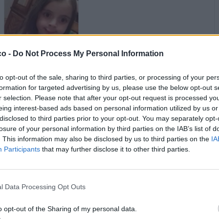
co -
Do Not Process My Personal Information
to opt-out of the sale, sharing to third parties, or processing of your per
formation for targeted advertising by us, please use the below opt-out s
·
Ti stimo
·
Rispondi
11 Giugno alle ore 07:46
r selection. Please note that after your opt-out request is processed y
pecos
:
Buongiorno Erminia ☕️☕️☀️☀️😎😘😘
eing interest-based ads based on personal information utilized by us or
disclosed to third parties prior to your opt-out. You may separately opt-
1
·
Ti stimo
·
Rispondi
losure of your personal information by third parties on the IAB’s list of
11 Giugno alle ore 07:50
. This information may also be disclosed by us to third parties on the
IA
Celeste
:
Sei come la Madonna 🤣
Participants
that may further disclose it to other third parties.
2
·
Ti stimo
·
Rispondi
11 Giugno alle ore 07:53
l Data Processing Opt Outs
Nicktuttipresi
:
Coso vai a cosare sa un'altra parte
2
o opt-out of the Sharing of my personal data.
·
Ti stimo
·
Rispondi
11 Giugno alle ore 07:55