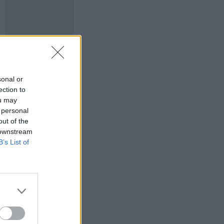
sonal or
ection to
ou may
 personal
out of the
 downstream
B’s List of