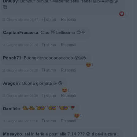
Dr00py
:
Bonjour bonjour Mademoiselle isabel 🤗☕☀️🌈🥰😘
🥰
1
·
Ti stimo
·
Rispondi
11 Giugno alle ore 08:47
CapitanFracassa
:
Ciao 👋 bellissima 😍💋
·
Ti stimo
·
Rispondi
11 Giugno alle ore 09:20
Ponch71
:
Buongiornoooooooooooo 🤓🤗☕
1
·
Ti stimo
·
Rispondi
11 Giugno alle ore 09:28
Aragorn
:
Buona giornata ☕️ 😘
1
·
Ti stimo
·
Rispondi
11 Giugno alle ore 09:39
Danilele
:
1
·
Ti stimo
·
Rispondi
11 Giugno alle ore 10:20
Mosayco
:
sei in ferie e posti alle 7.14 ??? 😨 ti devi alzare :