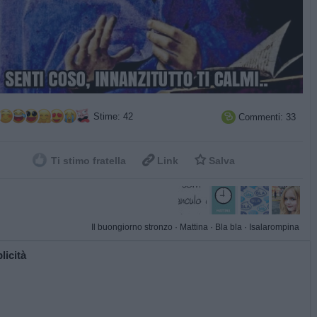
Stime: 42
Commenti: 33



Ti stimo fratella
Link
Salva
Il buongiorno stronzo
·
Mattina
·
Bla bla
·
Isalarompina
licità