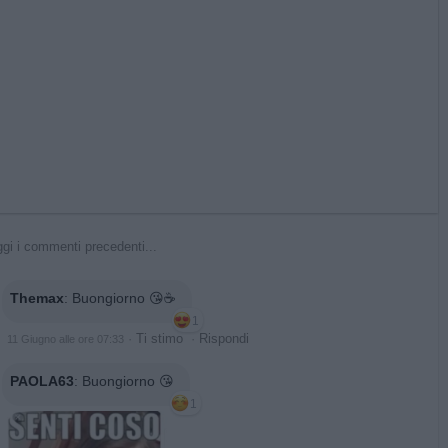
gi i commenti precedenti...
Themax
:
Buongiorno 😘☕️
1
·
Ti stimo
·
Rispondi
11 Giugno alle ore 07:33
PAOLA63
:
Buongiorno 😘
1