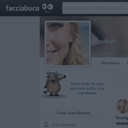
isabel
Io non insulto,
Vaccheca
Trovi tutte le sue
vaccate sulla sua
vaccheca
Crea i tuoi Memes
Buong
🍩🍩
Crea Vignetta