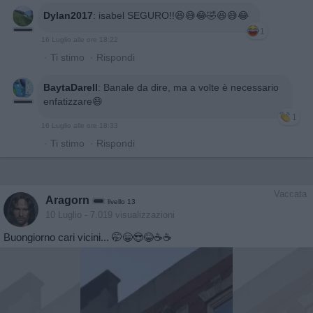
Dylan2017
:
isabel SEGURO!!😆😅😂🤣😆😅😂
1
16 Luglio alle ore 18:22
·
Ti stimo
·
Rispondi
BaytaDarell
:
Banale da dire, ma a volte è necessario
enfatizzare😄
1
16 Luglio alle ore 18:33
·
Ti stimo
·
Rispondi
Vaccata
Aragorn
livello 13
10 Luglio
- 7.019 visualizzazioni
Buongiorno cari vicini... 🤭😁😎😂☕️☕️