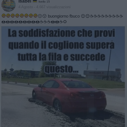
isabel
livello 15
4 Agosto
- 4.667 visualizzazioni
😗😗 buongiorno fbuco 😊😊☕️☕️☕️☕️☕️☕️☕️☕️☕️
🍩🍩🍩🍩🍩🍩🍩🍩🍩☕️☕️☕️🍩🍩☕️🌻