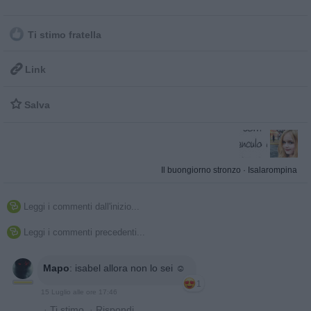
Ti stimo fratella

Link

Salva
Il buongiorno stronzo
·
Isalarompina
Leggi i commenti dall'inizio...

Leggi i commenti precedenti...

Mapo
:
isabel allora non lo sei ☺️
1
15 Luglio alle ore 17:46
·
Ti stimo
·
Rispondi