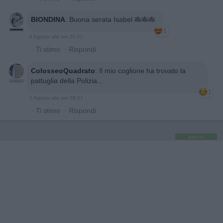
BIONDINA
:
Buona serata Isabel 🎋🎋🎋
1
4 Agosto alle ore 20:02
·
Ti stimo
·
Rispondi
ColosseoQuadrato
:
Il mio coglione ha trovato la
pattuglia della Polizia...
1
5 Agosto alle ore 08:27
·
Ti stimo
·
Rispondi
pubblicità