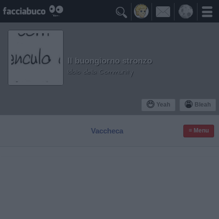

Il buongiorno stronzo
Idolo della Community
Yeah
Bleah
Vaccheca
≡ Menu