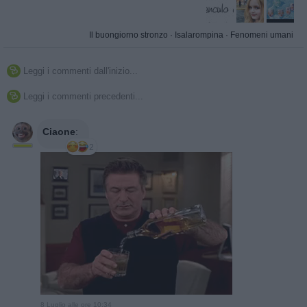
Il buongiorno stronzo
·
Isalarompina
·
Fenomeni umani
Leggi i commenti dall'inizio...

Leggi i commenti precedenti...

Ciaone
:
2
8 Luglio alle ore 10:34