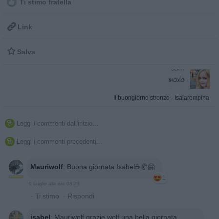
Ti stimo fratella

Link

Salva
Il buongiorno stronzo
·
Isalarompina
Leggi i commenti dall'inizio...

Leggi i commenti precedenti...

Mauriwolf
:
Buona giornata Isabel☕🥐🤗
1
9 Luglio alle ore 08:23
·
Ti stimo
·
Rispondi
isabel
:
Mauriwolf grazie wolf una bella giornata