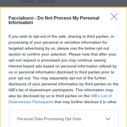
·
Ti stimo
·
Rispondi
Dylan2017
:
isabel che soluzione drastica!!!😆😅😂🤣
Facciabuco -
Do Not Process My Personal
1
Information
18 Luglio alle ore 04:40
·
Ti stimo
·
Rispondi
If you wish to opt-out of the sale, sharing to third parties, or
processing of your personal or sensitive information for
GiuBazz
:
Buon pranzo
targeted advertising by us, please use the below opt-out
1
18 Luglio alle ore 13:01
section to confirm your selection. Please note that after your
·
Ti stimo
·
Rispondi
opt-out request is processed you may continue seeing
interest-based ads based on personal information utilized by
us or personal information disclosed to third parties prior to
your opt-out. You may separately opt-out of the further
Chiacchiera
isabel
disclosure of your personal information by third parties on the
livello 15
15 Luglio
- 6.648 visualizzazioni
IAB’s list of downstream participants. This information may
also be disclosed by us to third parties on the
IAB’s List of
Sì credici
☕️☕️☕️☕️☕️☕️☕️☕️🍩🍩🍩🍩🍩🍩🍩🍩🍩
Downstream Participants
that may further disclose it to other
🍩🌻🌻🌻😗😗
third parties.
Personal Data Processing Opt Outs