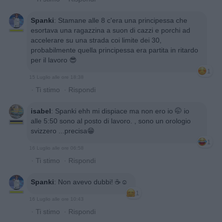
Spanki
:
Stamane alle 8 c'era una principessa che
esortava una ragazzina a suon di cazzi e porchi ad
accelerare su una strada coi limite dei 30,
probabilmente quella principessa era partita in ritardo
per il lavoro 😎
1
15 Luglio alle ore 18:38
·
Ti stimo
·
Rispondi
isabel
:
Spanki ehh mi dispiace ma non ero io 🤭 io
alle 5:50 sono al posto di lavoro. , sono un orologio
svizzero ...precisa😁
1
16 Luglio alle ore 06:58
·
Ti stimo
·
Rispondi
Spanki
:
Non avevo dubbi! ☕☺️
1
16 Luglio alle ore 10:43
·
Ti stimo
·
Rispondi