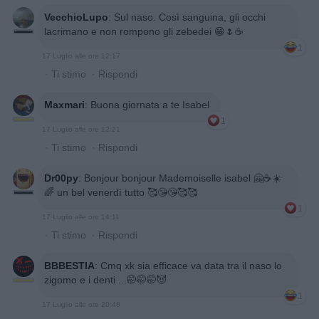
VecchioLupo
:
Sul naso. Così sanguina, gli occhi
lacrimano e non rompono gli zebedei 😁🌷☕
1
17 Luglio alle ore 12:17
·
Ti stimo
·
Rispondi
Maxmari
:
Buona giornata a te Isabel
1
17 Luglio alle ore 12:21
·
Ti stimo
·
Rispondi
Dr00py
:
Bonjour bonjour Mademoiselle isabel 🤗☕☀️
🌈 un bel venerdì tutto 🥰😘😘🥰🥰
1
17 Luglio alle ore 14:11
·
Ti stimo
·
Rispondi
BBBESTIA
:
Cmq xk sia efficace va data tra il naso lo
zigomo e i denti ...🤭🤭🤭😈
1
17 Luglio alle ore 20:48