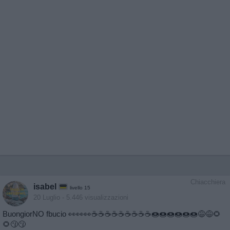
Chiacchiera
isabel
livello 15
20 Luglio
- 5.446 visualizzazioni
BuongiorNO fbucio 👀👀👀☕️☕️☕️☕️☕️☕️☕️☕️☕️🍩🍩🍩🍩🍩🍩😅😅🌻
🌻😗😗