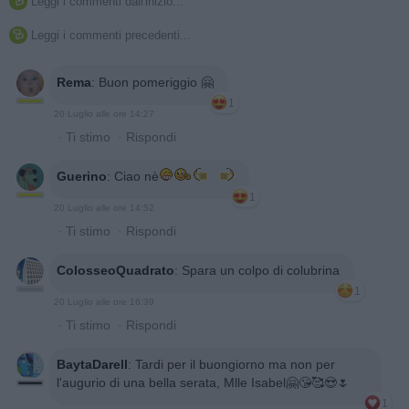
Leggi i commenti dall'inizio...

Leggi i commenti precedenti...

Rema
:
Buon pomeriggio 🤗
1
20 Luglio alle ore 14:27
·
Ti stimo
·
Rispondi
Guerino
:
Ciao nè
1
20 Luglio alle ore 14:52
·
Ti stimo
·
Rispondi
ColosseoQuadrato
:
Spara un colpo di colubrina
1
20 Luglio alle ore 16:39
·
Ti stimo
·
Rispondi
BaytaDarell
:
Tardi per il buongiorno ma non per
l'augurio di una bella serata, Mlle Isabel🤗😘🥰😍🌷
1