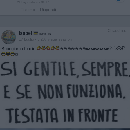
21 Luglio alle ore 08:17
·
Ti stimo
·
Rispondi
Chiacchiera
isabel
livello 15
17 Luglio
- 5.237 visualizzazioni
Buongiorno fbucio
☕️☕️☕️☕️☕️☕️☕️🍩🍩🍩🍩🍩😗😗😇😇
🌻