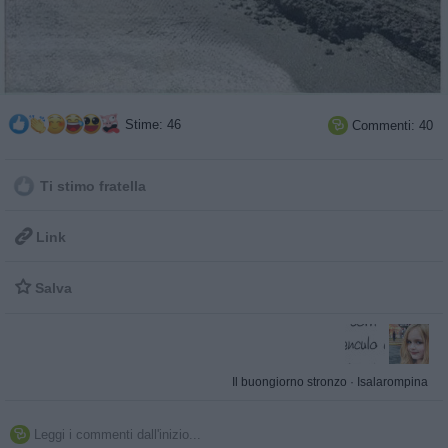
Stime: 46
Commenti: 40

Ti stimo fratella

Link

Salva
Il buongiorno stronzo
·
Isalarompina
Leggi i commenti dall'inizio...
