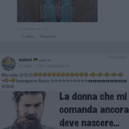
10 Luglio alle ore 10:58
·
Ti stimo
·
Rispondi
Chiacchiera
isabel
livello 15
9 Luglio
- 5.682 visualizzazioni
Ma certo 😗😗😗
buongiorno fbucio ☕️☕️☕️☕️☕️☕️☕️☕️☕️☕️🍩🍩🍩🍩🍩🍩🍩🍩🍩
🌻🌻🌻