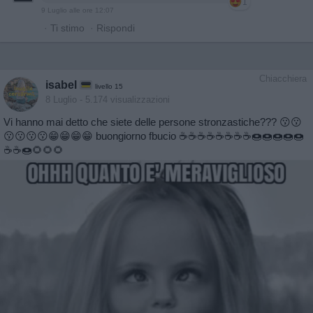
1
9 Luglio alle ore 12:07
·
Ti stimo
·
Rispondi
Chiacchiera
isabel
livello 15
8 Luglio
- 5.174 visualizzazioni
Vi hanno mai detto che siete delle persone stronzastiche??? 😗😗
😗😗😗😗😁😁😁😁 buongiorno fbucio ☕️☕️☕️☕️☕️☕️☕️☕️🍩🍩🍩🍩🍩
☕️☕️🍩🌻🌻🌻