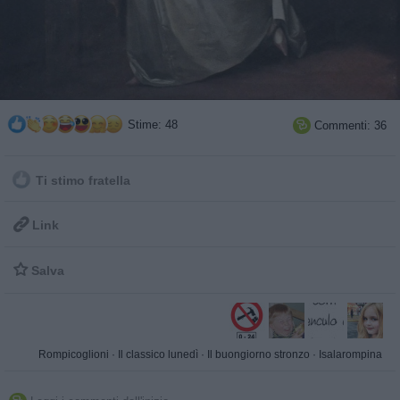
Stime: 48
Commenti: 36

Ti stimo fratella

Link

Salva
Rompicoglioni
·
Il classico lunedì
·
Il buongiorno stronzo
·
Isalarompina