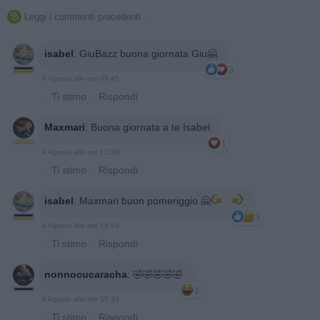
Leggi i commenti precedenti...

isabel
:
GiuBazz buona giornata Giu🤗
3
4 Agosto alle ore 09:45
·
Ti stimo
·
Rispondi
Maxmari
:
Buona giornata a te Isabel
1
4 Agosto alle ore 12:38
·
Ti stimo
·
Rispondi
isabel
:
Maxmari buon pomeriggio 🤗
3
4 Agosto alle ore 14:54
·
Ti stimo
·
Rispondi
nonnocucaracha
:
🤣🤣🤣🤣🤣
1
4 Agosto alle ore 15:34
·
Ti stimo
·
Rispondi