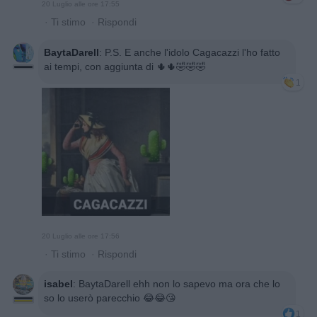
20 Luglio alle ore 17:55
·
Ti stimo
·
Rispondi
BaytaDarell
:
P.S. E anche l'idolo Cagacazzi l'ho fatto
ai tempi, con aggiunta di 🌵🌵🤣🤣🤣
1
20 Luglio alle ore 17:56
·
Ti stimo
·
Rispondi
isabel
:
BaytaDarell ehh non lo sapevo ma ora che lo
so lo userò parecchio 😂😂😘
1