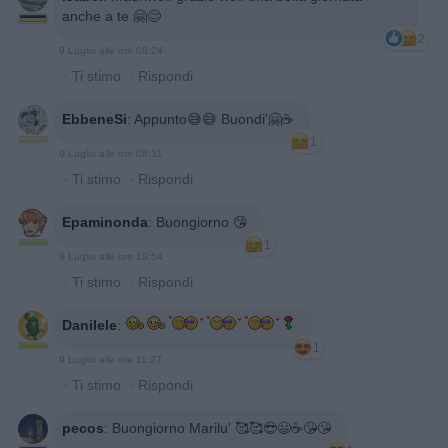
anche a te 🤗😊
2
9 Luglio alle ore 08:24
·
Ti stimo
·
Rispondi
EbbeneSi
:
Appunto😅😅 Buondi'🤗☕️
1
9 Luglio alle ore 08:31
·
Ti stimo
·
Rispondi
Epaminonda
:
Buongiorno 😘
1
9 Luglio alle ore 10:54
·
Ti stimo
·
Rispondi
Danilele
:
1
9 Luglio alle ore 11:27
·
Ti stimo
·
Rispondi
pecos
:
Buongiorno Marilu' 🥰🥰😎😃☕️😘😘