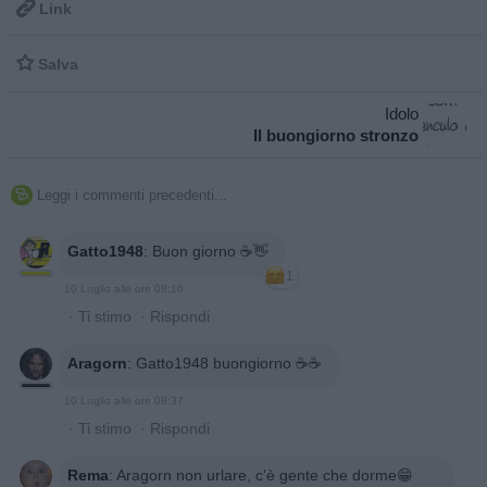

Link

Salva
Idolo
Il buongiorno stronzo
Leggi i commenti precedenti...

Gatto1948
:
Buon giorno ☕👋
1
10 Luglio alle ore 08:16
·
Ti stimo
·
Rispondi
Aragorn
:
Gatto1948 buongiorno ☕️☕️
10 Luglio alle ore 08:37
·
Ti stimo
·
Rispondi
Rema
:
Aragorn non urlare, c'è gente che dorme😁