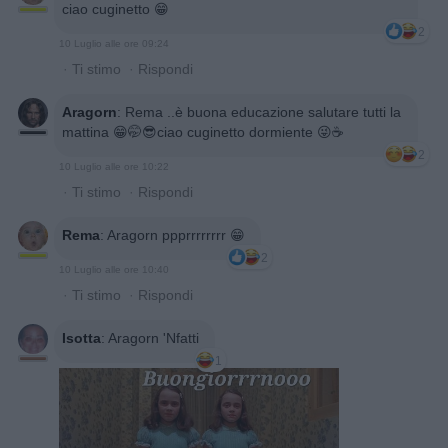
ciao cuginetto 😁
2
10 Luglio alle ore 09:24
·
Ti stimo
·
Rispondi
Aragorn
:
Rema ..è buona educazione salutare tutti la
mattina 😁🤭😎ciao cuginetto dormiente 😜☕️
2
10 Luglio alle ore 10:22
·
Ti stimo
·
Rispondi
Rema
:
Aragorn ppprrrrrrrr 😁
2
10 Luglio alle ore 10:40
·
Ti stimo
·
Rispondi
Isotta
:
Aragorn 'Nfatti
1