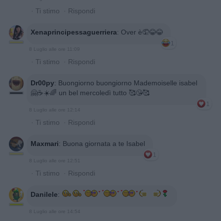
·
Ti stimo
·
Rispondi
Xenaprincipessaguerriera
:
Over è🤦😂😂
1
8 Luglio alle ore 11:09
·
Ti stimo
·
Rispondi
Dr00py
:
Buongiorno buongiorno Mademoiselle isabel
🤗☕☀️🌈 un bel mercoledì tutto 🥰😘🥰
1
8 Luglio alle ore 12:14
·
Ti stimo
·
Rispondi
Maxmari
:
Buona giornata a te Isabel
1
8 Luglio alle ore 12:51
·
Ti stimo
·
Rispondi
Danilele
:
8 Luglio alle ore 14:54