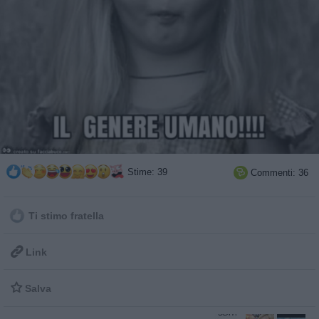
Stime: 39
Commenti: 36

Ti stimo fratella

Link

Salva