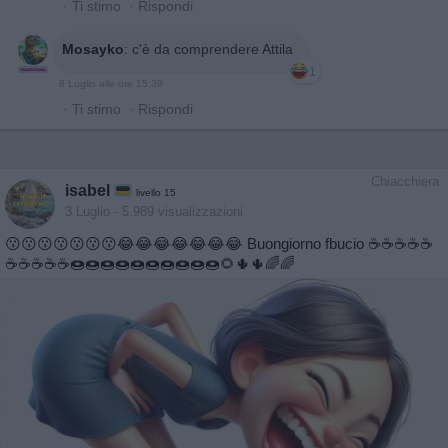
·
Ti stimo
·
Rispondi
Mosayko
:
c'è da comprendere Attila
1
8 Luglio alle ore 15:39
·
Ti stimo
·
Rispondi
Chiacchiera
isabel
livello 15
3 Luglio
- 5.989 visualizzazioni
😗😗😗😗😗😗😗😂😂😂😂😂😂😂 Buongiorno fbucio ☕️☕️☕️☕️☕️
☕️☕️☕️☕️☕️🍩🍩🍩🍩🍩🍩🍩🍩🍩🍩🌻🌵🌵🌈🌈