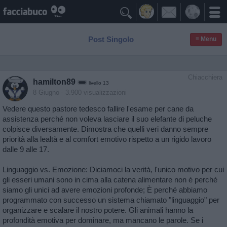

Post Singolo
≡ Menu
Chiacchiera
hamilton89
livello 13
8 Giugno
- 3.900 visualizzazioni
Vedere questo pastore tedesco fallire l'esame per cane da
assistenza perché non voleva lasciare il suo elefante di peluche
colpisce diversamente. Dimostra che quelli veri danno sempre
priorità alla lealtà e al comfort emotivo rispetto a un rigido lavoro
dalle 9 alle 17.
Linguaggio vs. Emozione: Diciamoci la verità, l'unico motivo per cui
gli esseri umani sono in cima alla catena alimentare non è perché
siamo gli unici ad avere emozioni profonde; È perché abbiamo
programmato con successo un sistema chiamato "linguaggio" per
organizzare e scalare il nostro potere. Gli animali hanno la
profondità emotiva per dominare, ma mancano le parole. Se i