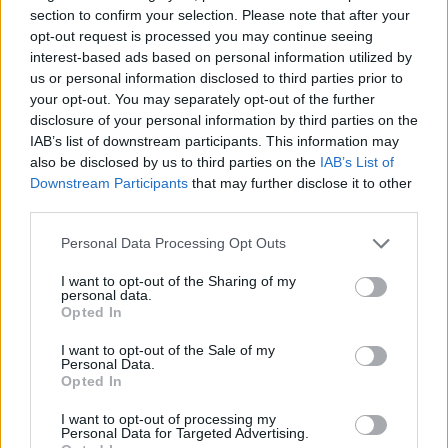
section to confirm your selection. Please note that after your
opt-out request is processed you may continue seeing
interest-based ads based on personal information utilized by
us or personal information disclosed to third parties prior to
your opt-out. You may separately opt-out of the further
disclosure of your personal information by third parties on the
IAB’s list of downstream participants. This information may
also be disclosed by us to third parties on the
IAB’s List of
Stime: 8
Commenti: 1

Downstream Participants
that may further disclose it to other
third parties.
Ti stimo fratello
Personal Data Processing Opt Outs
I want to opt-out of the Sharing of my

Link
personal data.
Opted In

Salva
I want to opt-out of the Sale of my
Personal Data.
Opted In
I want to opt-out of processing my
Personal Data for Targeted Advertising.
Cani
·
Emozione e Ragione
·
Emozioni
·
Animali
·
L'arte di