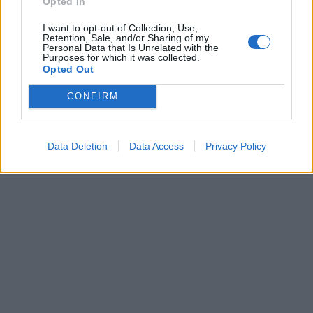
Opted In
emozionarsi
·
Condivisione
pubblicità
I want to opt-out of Collection, Use,
Retention, Sale, and/or Sharing of my
Personal Data that Is Unrelated with the
Purposes for which it was collected.
Opted Out
CONFIRM
Data Deletion
Data Access
Privacy Policy