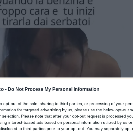
co -
Do Not Process My Personal Information
Stime: 12
Commenti: 6

to opt-out of the sale, sharing to third parties, or processing of your per
formation for targeted advertising by us, please use the below opt-out s


Ti stimo fratello
Link
Salva
r selection. Please note that after your opt-out request is processed y
eing interest-based ads based on personal information utilized by us or
disclosed to third parties prior to your opt-out. You may separately opt-
nsor