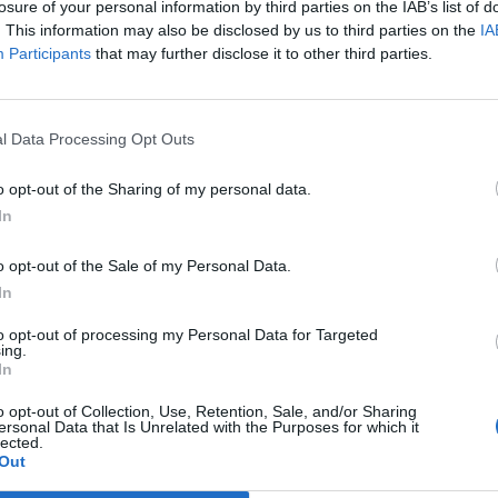
losure of your personal information by third parties on the IAB’s list of
. This information may also be disclosed by us to third parties on the
IA
Participants
that may further disclose it to other third parties.
l Data Processing Opt Outs
o opt-out of the Sharing of my personal data.
In
o opt-out of the Sale of my Personal Data.
In
Plat64
:
🖐️👋 ciao..😅😅😅😅
to opt-out of processing my Personal Data for Targeted
ing.
1
In
·
Ti stimo
·
Rispondi
4 Giugno alle ore 07:19
o opt-out of Collection, Use, Retention, Sale, and/or Sharing
Themax
:
Plat64 buongiorno ☕️☕️
ersonal Data that Is Unrelated with the Purposes for which it
lected.
Out
·
Ti stimo
·
Rispondi
4 Giugno alle ore 07:53