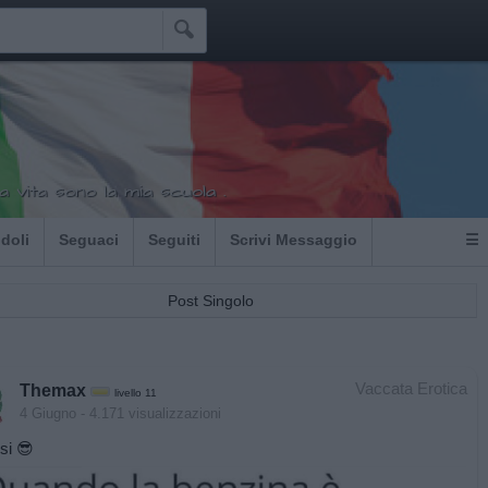

a vita sono la mia scuola .
Idoli
Seguaci
Seguiti
Scrivi Messaggio
☰
Post Singolo
Vaccata Erotica
Themax
livello 11
4 Giugno
- 4.171 visualizzazioni
isi 😎