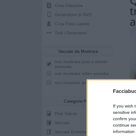
Crea Citazione
Generatore di SMS
Crea Finta Lapide
Tutti i Generatori
Vaccate da Mostrare
non mostrare post a sfondo
sessuale
non mostrare video youtube
non mostrare animazioni
Facciabu
Categorie Post
If you wish 
sensitive in
Post Salvati
confirm you
Vaccate
continue se
information 
spo
Vaccate Erotiche