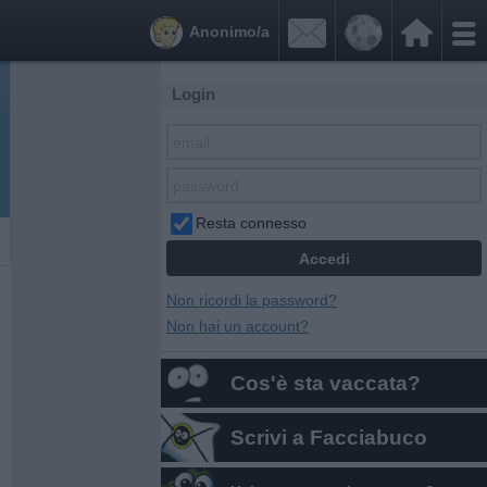


Anonimo/a
Login
Resta connesso
Non ricordi la password?
Non hai un account?
Cos'è sta vaccata?
Scrivi a Facciabuco