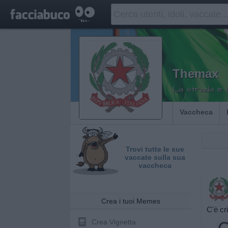
Themax
La strada e l
Vaccheca
Trovi tutte le sue
vaccate sulla sua
vaccheca
Crea i tuoi Memes
C'è cr
Crea Vignetta