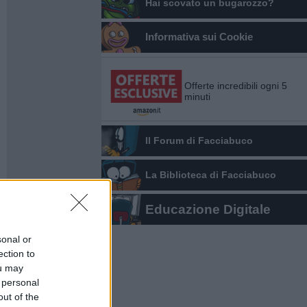
Hai scovato un bugarozzo?
Informativa sui Cookie
Offerte incredibili ogni 5
minuti
Il Forum di Facciabuco
La Biblioteca di Facciabuco
Educazione Digitale
sonal or
ection to
ou may
 personal
out of the