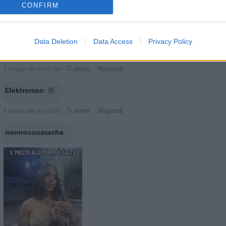
CONFIRM
GiuBazz
:
Buongiorno 🥐☕️
·
Ti stimo
·
Rispondi
4 Giugno alle ore 07:58
Data Deletion
Data Access
Privacy Policy
Blek
:
Da come tira è un bel serbatoione😂😂
·
Ti stimo
·
Rispondi
4 Giugno alle ore 07:59
Elektroman
:
🤣
·
Ti stimo
·
Rispondi
4 Giugno alle ore 08:08
nonnocucaracha
: