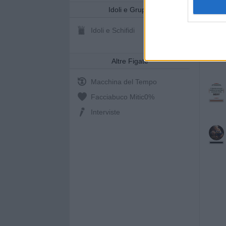
Idoli e Gruppi
Idoli e Schifidi
Altre Figate
Macchina del Tempo
Facciabuco Mitic
0%
Interviste