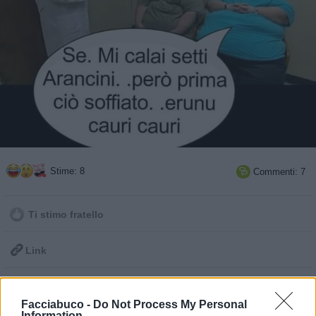
Stime: 8
Commenti: 7

Ti stimo fratello

Link

Salva
Facciabuco -
Do Not Process My Personal
pubblicità
Information