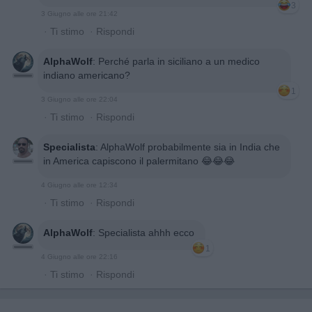
3
3 Giugno alle ore 21:42
·
Ti stimo
·
Rispondi
AlphaWolf
:
Perché parla in siciliano a un medico
indiano americano?
1
3 Giugno alle ore 22:04
·
Ti stimo
·
Rispondi
Specialista
:
AlphaWolf probabilmente sia in India che
in America capiscono il palermitano 😂😂😂
4 Giugno alle ore 12:34
·
Ti stimo
·
Rispondi
AlphaWolf
:
Specialista ahhh ecco
1
4 Giugno alle ore 22:16
·
Ti stimo
·
Rispondi