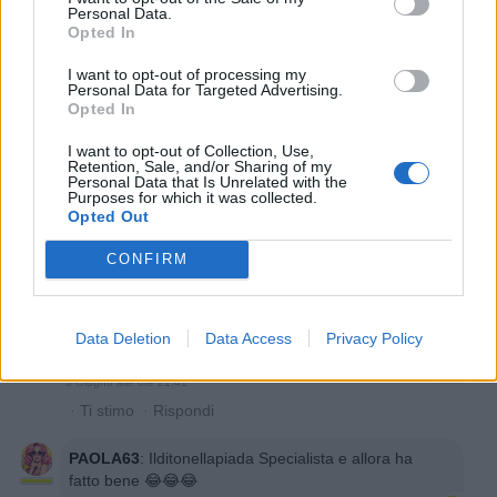
Personal Data.
Opted In
PAOLA63
:
Traduzione?🤔🤔🤔
I want to opt-out of processing my
1
Personal Data for Targeted Advertising.
3 Giugno alle ore 21:39
Opted In
·
Ti stimo
·
Rispondi
I want to opt-out of Collection, Use,
Ilditonellapiada
:
PAOLA63 si,mi sono mangiata 7
Retention, Sale, and/or Sharing of my
Personal Data that Is Unrelated with the
arancini però prima li ho soffiati, erano caldi caldi 🤣
Purposes for which it was collected.
3
Opted Out
3 Giugno alle ore 21:41
·
Ti stimo
·
Rispondi
CONFIRM
Specialista
:
PAOLA63 si mi sono mangiata 7
arancini....però prima ci ho soffiato.....erano caldi
Data Deletion
Data Access
Privacy Policy
caldi 😊😊😊
3
3 Giugno alle ore 21:41
·
Ti stimo
·
Rispondi
PAOLA63
:
Ilditonellapiada Specialista e allora ha
fatto bene 😂😂😂