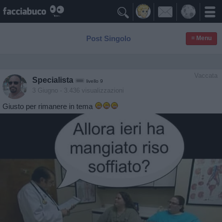

Post Singolo
≡ Menu
Vaccata
Specialista
livello 9
3 Giugno
- 3.436 visualizzazioni
Giusto per rimanere in tema