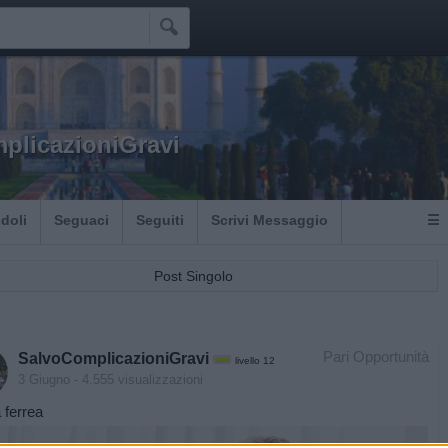

plicazioniGravi
Idoli
Seguaci
Seguiti
Scrivi Messaggio
☰
Post Singolo
Pari Opportunità
SalvoComplicazioniGravi
livello 12
3 Giugno
- 4.555 visualizzazioni
 ferrea