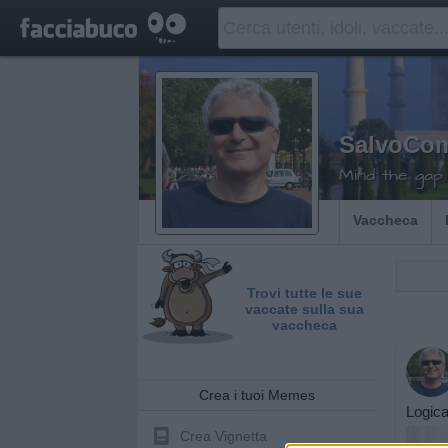
SalvoCom
Mind the gap
Vaccheca
Trovi tutte le sue
vaccate sulla sua
vaccheca
Crea i tuoi Memes
Logica
Crea Vignetta