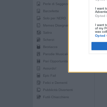
Perle di Saggezza
I want 
Barzellette
Advertis
Opted 
Solo per NERD
St
I want t
Memes Disegnati
of my P
was col
Satira
Opted 
Scherzi
Bestiacce
Parodie Musicali
Pari Opportunità
pubb
Assurdo!
Epic Fail
Felici e Dementi
Pubblicità Divertenti
Futili Chiacchiere