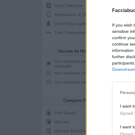
Crea Citazione
Facciabu
Generatore di SMS
Crea Finta Lapide
If you wish 
sensitive in
Tutti i Generatori
confirm you
continue se
information 
Vaccate da Mostrare
further disc
non mostrare post a sfondo
participants
sessuale
Downstream 
non mostrare video youtube
non mostrare animazioni
Persona
Categorie Post
I want t
Post Salvati
Opted 
Vaccate
I want t
Vaccate Erotiche
Opted 