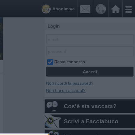


Anonimo/a
Login
Resta connesso
Non ricordi la password?
Non hai un account?
Cos'è sta vaccata?
Scrivi a Facciabuco