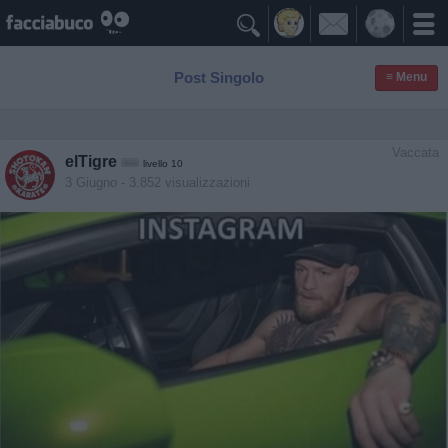

Post Singolo
≡ Menu
Vaccata
elTigre
livello 10
3 Giugno
- 3.852 visualizzazioni