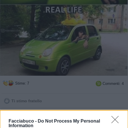
Stime: 7
Commenti: 4

Ti stimo fratello

Link
Facciabuco -
Do Not Process My Personal
Information