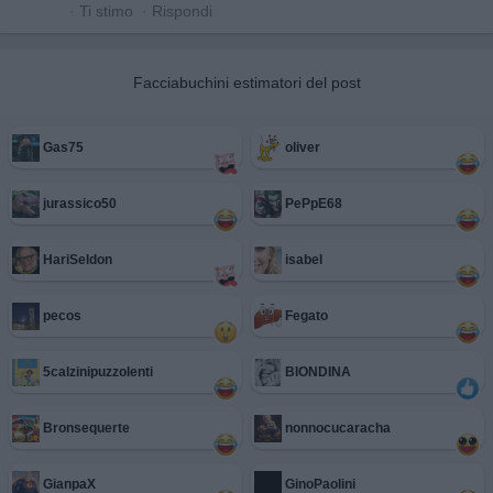
·
Ti stimo
·
Rispondi
Facciabuchini estimatori del post
Gas75
oliver
jurassico50
PePpE68
HariSeldon
isabel
pecos
Fegato
5calzinipuzzolenti
BIONDINA
Bronsequerte
nonnocucaracha
GianpaX
GinoPaolini