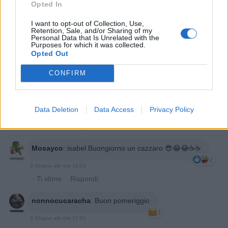
Opted In
I want to opt-out of Collection, Use,
Retention, Sale, and/or Sharing of my
Personal Data that Is Unrelated with the
Purposes for which it was collected.
Opted Out
CONFIRM
Data Deletion
Data Access
Privacy Policy
3 Giugno alle ore 09:21
·
Ti stimo
·
Rispondi
Mosayco
:
isabel Buongiorno un cazzaro 😎😂😂☕️☕️
2
3 Giugno alle ore 16:03
·
Ti stimo
·
Rispondi
nonnocucaracha
:
Buon pomeriggio
1
3 Giugno alle ore 17:51