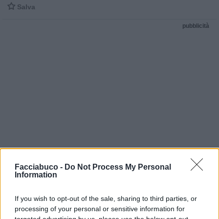

Salva
pubblicità
Facciabuco -
Do Not Process My Personal
Information
If you wish to opt-out of the sale, sharing to third parties, or
processing of your personal or sensitive information for
targeted advertising by us, please use the below opt-out