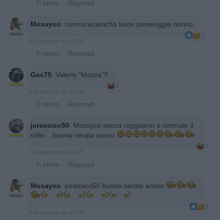
·
Ti stimo
·
Rispondi
Mosayco
:
nonnocucaracha buon pomeriggio nonno
3
3 Giugno alle ore 17:53
·
Ti stimo
·
Rispondi
Gas75
:
Valerio "Mazza"?
1
3 Giugno alle ore 18:08
·
Ti stimo
·
Rispondi
jurassico50
:
Mosayco senza reggiseno è normale il
rollio ...buona serata amico
1
3 Giugno alle ore 18:15
·
Ti stimo
·
Rispondi
Mosayco
:
jurassico50 buona serata amico
2
3 Giugno alle ore 18:20