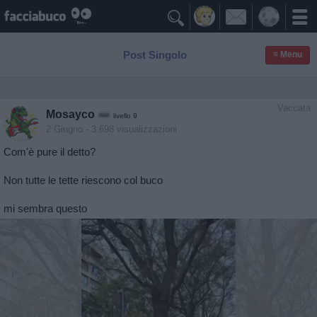

Post Singolo
≡ Menu
Vaccata
Mosayco
livello 9
2 Giugno
- 3.698 visualizzazioni
Com'è pure il detto?
Non tutte le tette riescono col buco
mi sembra questo