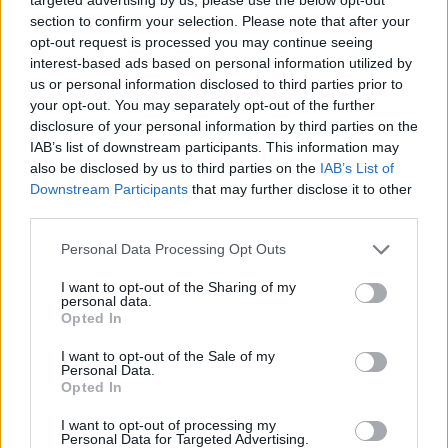
section to confirm your selection. Please note that after your
opt-out request is processed you may continue seeing
interest-based ads based on personal information utilized by
us or personal information disclosed to third parties prior to
PePpE68
:
Minchia che tette
your opt-out. You may separately opt-out of the further
2
disclosure of your personal information by third parties on the
2 Giugno alle ore 23:30
IAB’s list of downstream participants. This information may
·
Ti stimo
·
Rispondi
also be disclosed by us to third parties on the
IAB’s List of
Downstream Participants
that may further disclose it to other
HariSeldon
:
Il Bataclan!
third parties.
1
3 Giugno alle ore 01:11
Personal Data Processing Opt Outs
·
Ti stimo
·
Rispondi
I want to opt-out of the Sharing of my
personal data.
Pastafariano
:
Il Batacchion!😁
Opted In
1
3 Giugno alle ore 01:19
I want to opt-out of the Sale of my
·
Ti stimo
·
Rispondi
Personal Data.
Opted In
isabel
:
buongiorno... lui chi è ???😁😁😁☕️☕️
I want to opt-out of processing my
1
Personal Data for Targeted Advertising.