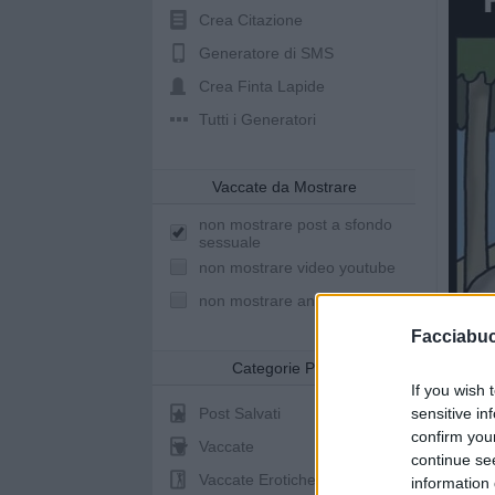
Crea Citazione
Generatore di SMS
Crea Finta Lapide
Tutti i Generatori
Vaccate da Mostrare
non mostrare post a sfondo
sessuale
non mostrare video youtube
non mostrare animazioni
Facciabu
Categorie Post
If you wish 
sensitive in
Post Salvati
confirm you
Vaccate
continue se
Vaccate Erotiche
information 