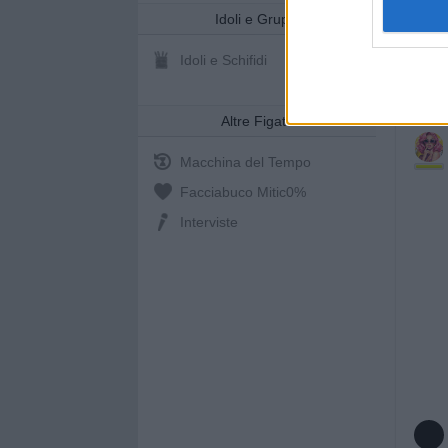
Idoli e Gruppi
Idoli e Schifidi
Altre Figate
Macchina del Tempo
Facciabuco Mitic
0%
Interviste