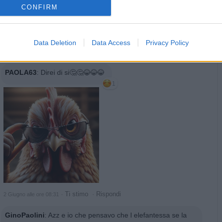
CONFIRM
Data Deletion
Data Access
Privacy Policy
PAOLA63
:
Direi di si🤔🤔😂😂😂
1
·
Ti stimo
·
Rispondi
2 Giugno alle ore 08:31
GinoPaolini
:
Azz e io che pensavo che l elefantessa se la