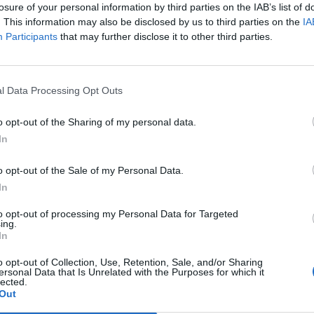
losure of your personal information by third parties on the IAB’s list of
. This information may also be disclosed by us to third parties on the
IA
Participants
that may further disclose it to other third parties.
l Data Processing Opt Outs
Stime: 10
Commenti: 2

o opt-out of the Sharing of my personal data.
In


Ti stimo fratello
Link
Salva
o opt-out of the Sale of my Personal Data.
licità
In
to opt-out of processing my Personal Data for Targeted
ing.
In
o opt-out of Collection, Use, Retention, Sale, and/or Sharing
ersonal Data that Is Unrelated with the Purposes for which it
lected.
Out