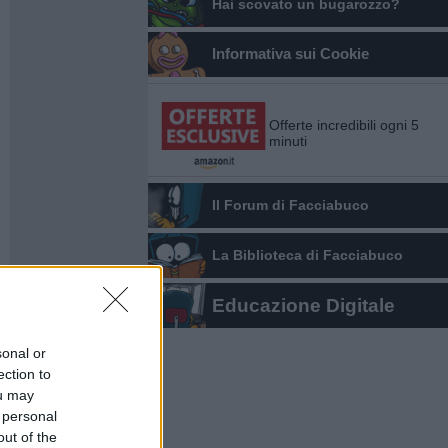
Hai scovato un bugarozzo?
Informativa sui Cookie
Offerte incredibili ogni 5
minuti
Il Forum di Facciabuco
La Biblioteca di Facciabuco
Educazione Digitale
sonal or
ection to
ou may
 personal
out of the