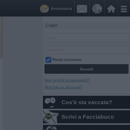


Anonimo/a
Login
Resta connesso
Non ricordi la password?
Non hai un account?
Cos'è sta vaccata?
Scrivi a Facciabuco