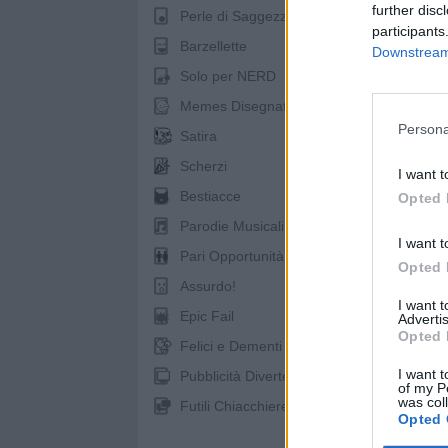
further disc
Perle di Saggezza
participants
Barzellette
Downstream 
Solo per NERD
Memes Disegnati
Persona
Satira
Scherzi
I want t
Bestiacce
Opted 
Parodie Musicali
I want t
Pari Opportunità
pubb
Opted 
Assurdo!
I want 
Epic Fail
Advertis
Opted 
Felici e Dementi
I want t
Pubblicità Divertenti
of my P
was col
Futili Chiacchiere
Opted 