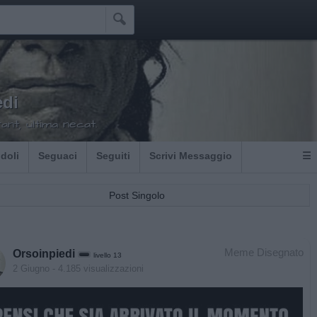

edi
nt, ultima necat.
Idoli
Seguaci
Seguiti
Scrivi Messaggio
☰
Post Singolo
Meme Disegnato
Orsoinpiedi
livello 13
2 Giugno
- 4.185 visualizzazioni