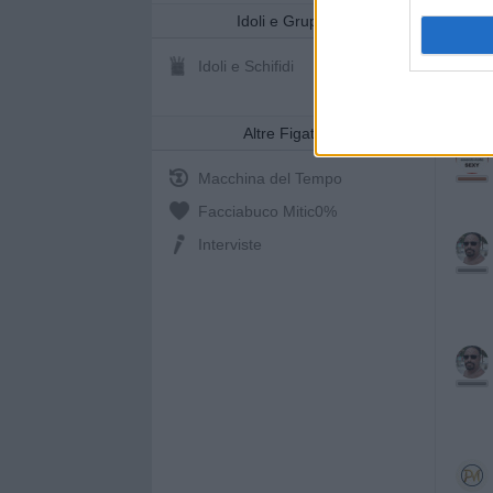
Idoli e Gruppi
Idoli e Schifidi
Altre Figate
Macchina del Tempo
Facciabuco Mitic
0%
Interviste