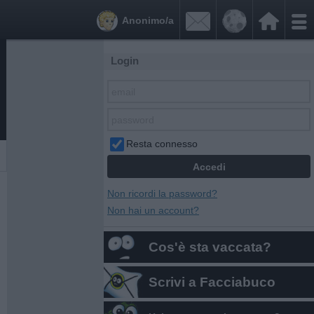


Anonimo/a
Login
Resta connesso
Non ricordi la password?
Non hai un account?
Cos'è sta vaccata?
Scrivi a Facciabuco