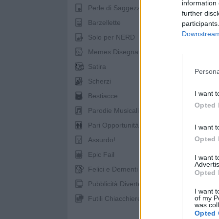
information 
Perle di Saggezza
further disc
Barzellette
participants
Downstream 
spo
Solo per NERD
Memes Disegnati
Satira
Persona
Scherzi
I want t
Bestiacce
Opted 
Parodie Musicali
Pari Opportunità
I want t
Opted 
Assurdo!
Epic Fail
I want 
Advertis
Felici e Dementi
Opted 
Pubblicità Divertenti
I want t
of my P
Futili Chiacchiere
was col
Opted 