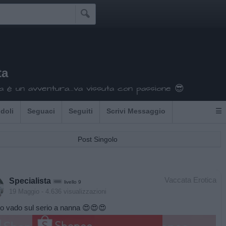

ta
a è un avventura...va vissuta con passione 😎
Idoli
Seguaci
Seguiti
Scrivi Messaggio
☰
Post Singolo
Vaccata Erotica
Specialista
livello 9
19 Maggio
- 4.636 visualizzazioni
o vado sul serio a nanna 😍😍😍