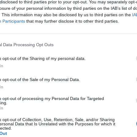
disclosed to third parties prior to your opt-out. You may separately opt-
losure of your personal information by third parties on the IAB’s list of


Ti stimo fratello
Link
Salva
. This information may also be disclosed by us to third parties on the
IA
Participants
that may further disclose it to other third parties.
nsor
l Data Processing Opt Outs
o opt-out of the Sharing of my personal data.
In
o opt-out of the Sale of my Personal Data.
In
to opt-out of processing my Personal Data for Targeted
ing.
In
Fourgiampindepadell
:
La vendono?? Sarei interessato, mi
o opt-out of Collection, Use, Retention, Sale, and/or Sharing
mandi il link? 😇
ersonal Data that Is Unrelated with the Purposes for which it
lected.
1
Out
·
Ti stimo
·
Rispondi
19 Maggio alle ore 22:26