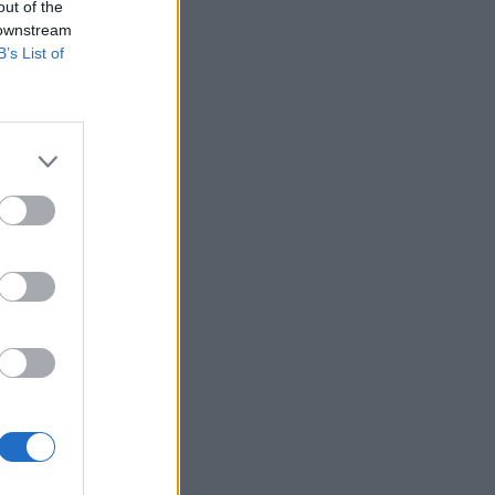
out of the
 downstream
B’s List of