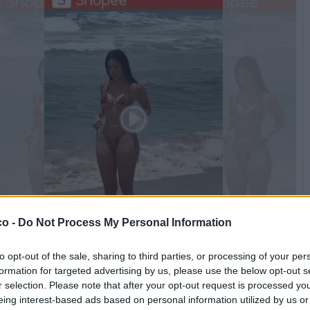
co -
Do Not Process My Personal Information
to opt-out of the sale, sharing to third parties, or processing of your per
ne Peso Moderato (1.58 Mb)
formation for targeted advertising by us, please use the below opt-out s
r selection. Please note that after your opt-out request is processed y
Stime: 8
Commenti: 7

eing interest-based ads based on personal information utilized by us or