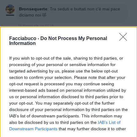
Bronsequerte
:
Tra seduti e buttati non c'è mai pace
diciamo noi 🤣
14 Maggio alle ore 07:18
·
Ti stimo
·
Rispondi
Facciabuco -
Do Not Process My Personal
Information
CapitanFracassa
:
buongiorno ☕️☕️👋👋 Xena 😍💋
2
14 Maggio alle ore 07:18
If you wish to opt-out of the sale, sharing to third parties, or
processing of your personal or sensitive information for
·
Ti stimo
·
Rispondi
targeted advertising by us, please use the below opt-out
section to confirm your selection. Please note that after your
Acciughina
:
Buongiorno
opt-out request is processed you may continue seeing
1
14 Maggio alle ore 07:22
interest-based ads based on personal information utilized by
·
Ti stimo
·
Rispondi
us or personal information disclosed to third parties prior to
your opt-out. You may separately opt-out of the further
TrafficantiDiIronia
:
Buongiorno 🌍☁️🤗
disclosure of your personal information by third parties on the
IAB’s list of downstream participants. This information may
5
also be disclosed by us to third parties on the
IAB’s List of
Downstream Participants
that may further disclose it to other
third parties.