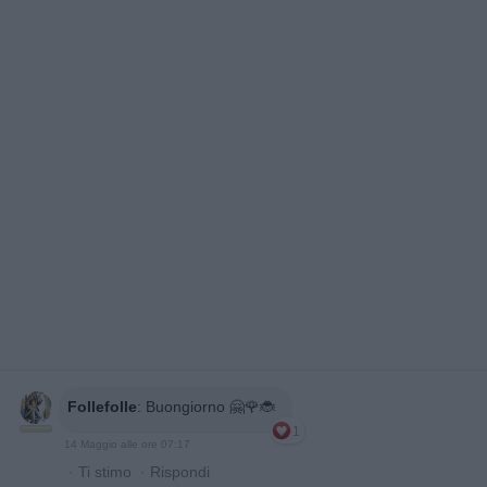
Follefolle
:
Buongiorno 🤗🌹🐞
1
14 Maggio alle ore 07:17
·
Ti stimo
·
Rispondi