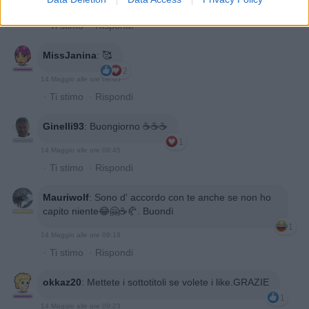
14 Maggio alle ore 08:04
·
Ti stimo
·
Rispondi
MissJanina
:
🥰
2
14 Maggio alle ore 08:05
·
Ti stimo
·
Rispondi
Ginelli93
:
Buongiorno ☕️☕️☕️
1
14 Maggio alle ore 08:45
·
Ti stimo
·
Rispondi
Mauriwolf
:
Sono d' accordo con te anche se non ho
capito niente😂🤗☕🥐. Buondì
1
14 Maggio alle ore 09:19
·
Ti stimo
·
Rispondi
okkaz20
:
Mettete i sottotitoli se volete i like.GRAZIE
1
14 Maggio alle ore 09:23