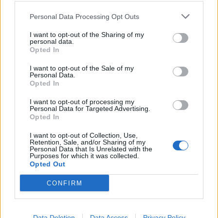
Personal Data Processing Opt Outs
I want to opt-out of the Sharing of my
personal data.
Opted In
14 Maggio alle ore 07:27
I want to opt-out of the Sale of my
Personal Data.
·
Ti stimo
·
Rispondi
Opted In
Gatto1948
:
Buon giorno Xenaprincipessaguerriera ☕
I want to opt-out of processing my
👋
Personal Data for Targeted Advertising.
Opted In
2
14 Maggio alle ore 07:35
I want to opt-out of Collection, Use,
·
Ti stimo
·
Rispondi
Retention, Sale, and/or Sharing of my
Personal Data that Is Unrelated with the
Purposes for which it was collected.
Epaminonda
:
Buongiorno 😘
Opted Out
1
14 Maggio alle ore 07:50
CONFIRM
·
Ti stimo
·
Rispondi
isabel
:
Buongiorno 😑😘
Data Deletion
Data Access
Privacy Policy
2