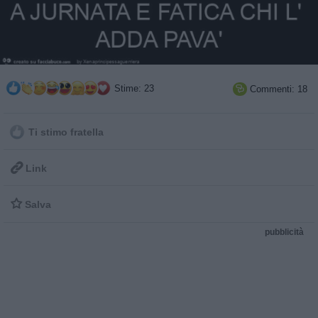
Stime: 23
Commenti: 18

Ti stimo fratella

Link

Salva
pubblicità