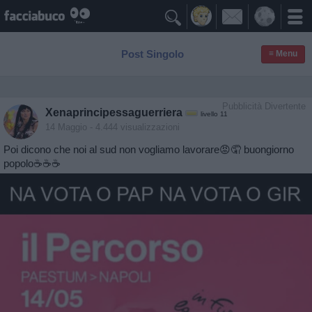

Post Singolo
≡ Menu
Pubblicità Divertente
Xenaprincipessaguerriera
livello 11
14 Maggio
- 4.444 visualizzazioni
Poi dicono che noi al sud non vogliamo lavorare😡🤦 buongiorno
popolo☕☕☕