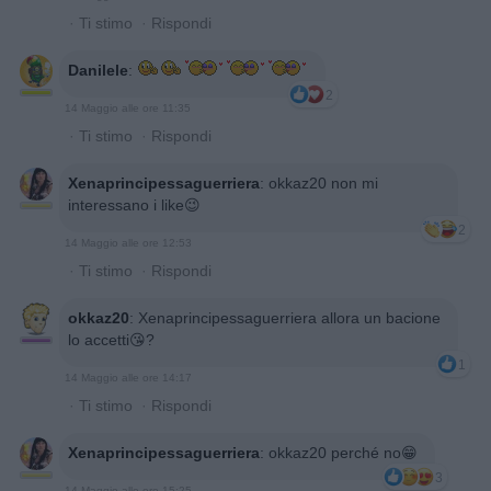
·
Ti stimo
·
Rispondi
Danilele
:
2
14 Maggio alle ore 11:35
·
Ti stimo
·
Rispondi
Xenaprincipessaguerriera
:
okkaz20 non mi
interessano i like😉
2
14 Maggio alle ore 12:53
·
Ti stimo
·
Rispondi
okkaz20
:
Xenaprincipessaguerriera allora un bacione
lo accetti😘?
1
14 Maggio alle ore 14:17
·
Ti stimo
·
Rispondi
Xenaprincipessaguerriera
:
okkaz20 perché no😁
3
14 Maggio alle ore 15:25