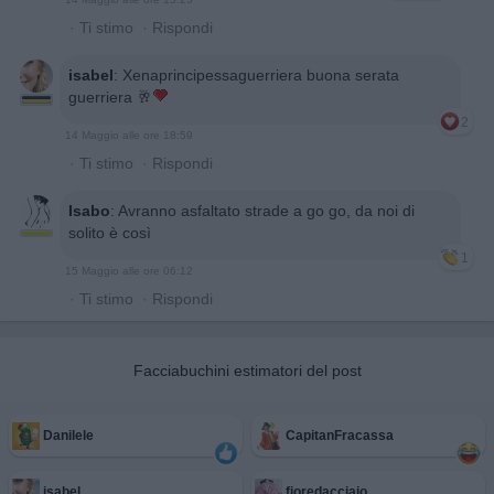
·
Ti stimo
·
Rispondi
isabel
:
Xenaprincipessaguerriera buona serata
guerriera 🥂
2
14 Maggio alle ore 18:59
·
Ti stimo
·
Rispondi
Isabo
:
Avranno asfaltato strade a go go, da noi di
solito è così
1
15 Maggio alle ore 06:12
·
Ti stimo
·
Rispondi
Facciabuchini estimatori del post
Danilele
CapitanFracassa
isabel
fioredacciaio