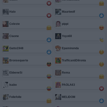
Halo
Mauriwolf
Celeste
pippi
Ciaone
Yoyo68
Gatto1948
Epaminonda
Bronsequerte
TrafficantiDiIronia
EbbeneSi
Rema
Isabo
PAOLA63
Follefolle
MELIDOM