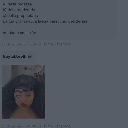
a) della ragazza
b) del proprietario
c) della proprietaria
La tua grammatica lascia parecchio desiderare
meritano senza 'si'
·
Ti stimo
·
Rispondi
12 Maggio alle ore 18:18
BaytaDarell
:
😁
·
Ti stimo
·
Rispondi
16 Maggio alle ore 00:48