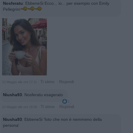
Nosferatu
:
EbbeneSi Ecco... io... per esempio con Emily
Pellegrini
·
Ti stimo
·
Rispondi
12 Maggio alle ore 17:11
Niusha93
:
Nosferatu esagerato
1
·
Ti stimo
·
Rispondi
12 Maggio alle ore 18:06
Niusha93
:
EbbeneSi 'foto che non è nemmeno della
persona'