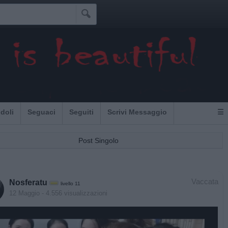

u
Idoli
Seguaci
Seguiti
Scrivi Messaggio
☰
Post Singolo
Vaccata
Nosferatu
livello 11
12 Maggio
- 4.556 visualizzazioni