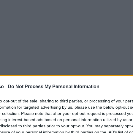
Gimlet
:
Vabbè..un tempo erano come con il filtro 😂
co -
Do Not Process My Personal Information
5
·
Ti stimo
·
Rispondi
12 Maggio alle ore 14:54
to opt-out of the sale, sharing to third parties, or processing of your per
formation for targeted advertising by us, please use the below opt-out s
isabel
:
😅😅😅 e vabbè so cambiati i tempi 😂
r selection. Please note that after your opt-out request is processed y
2
eing interest-based ads based on personal information utilized by us or
·
Ti stimo
·
Rispondi
12 Maggio alle ore 14:54
disclosed to third parties prior to your opt-out. You may separately opt-
losure of your personal information by third parties on the IAB’s list of
isabel
:
Ciao nosferatu🤗