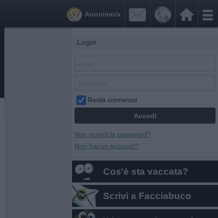


Anonimo/a
Login
Resta connesso
Non ricordi la password?
Non hai un account?
Cos'è sta vaccata?
Scrivi a Facciabuco