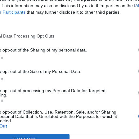
. This information may also be disclosed by us to third parties on the
IA
2
Participants
that may further disclose it to other third parties.
·
Ti stimo
·
Rispondi
12 Maggio alle ore 14:54
Nosferatu
:
Gimlet ...e se tanto mi da tanto... lo sono anche
adesso
l Data Processing Opt Outs
2
·
Ti stimo
·
Rispondi
12 Maggio alle ore 14:55
o opt-out of the Sharing of my personal data.
In
Nosferatu
:
isabel 😘
1
·
Ti stimo
·
Rispondi
12 Maggio alle ore 14:55
o opt-out of the Sale of my Personal Data.
In
Isabo
:
Pure il cibo cambia aspetto
to opt-out of processing my Personal Data for Targeted
3
ing.
·
Ti stimo
·
Rispondi
12 Maggio alle ore 14:55
In
Gimlet
:
Isabo certamente...va indietro nel tempo con la
o opt-out of Collection, Use, Retention, Sale, and/or Sharing
cottura 😂
ersonal Data that Is Unrelated with the Purposes for which it
lected.
3
Out
·
Ti stimo
·
Rispondi
12 Maggio alle ore 14:57