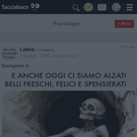

Post Singolo
≡ Menu
Vaccata
Latino
livello 11
9 Maggio
- 2.885 visualizzazioni
Buongiorno ☕️