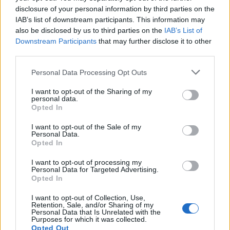
disclosure of your personal information by third parties on the
Latino
:
Dr00py.....o farsi aiutare x alzarsi....😅
IAB’s list of downstream participants. This information may
1
9 Maggio alle ore 10:20
also be disclosed by us to third parties on the
IAB’s List of
·
Ti stimo
·
Rispondi
Downstream Participants
that may further disclose it to other
third parties.
Orsoinpiedi
:
Buongiorno🐻
Personal Data Processing Opt Outs
1
I want to opt-out of the Sharing of my
personal data.
Opted In
I want to opt-out of the Sale of my
Personal Data.
Opted In
I want to opt-out of processing my
Personal Data for Targeted Advertising.
Opted In
Animazione Leggera (0.28 Mb)
9 Maggio alle ore 10:20
I want to opt-out of Collection, Use,
Retention, Sale, and/or Sharing of my
·
Ti stimo
·
Rispondi
Personal Data that Is Unrelated with the
Purposes for which it was collected.
Opted Out