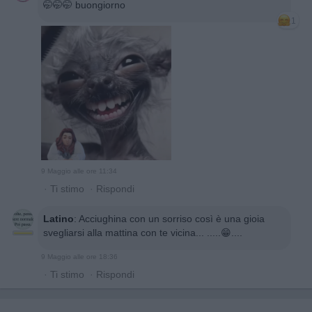
🤭🤭🤭 buongiorno
1
9 Maggio alle ore 11:34
·
Ti stimo
·
Rispondi
Latino
:
Acciughina con un sorriso così è una gioia
svegliarsi alla mattina con te vicina... .....😁....
9 Maggio alle ore 18:36
·
Ti stimo
·
Rispondi