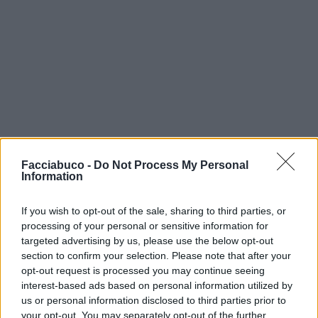
Facciabuco -
Do Not Process My Personal
Information
If you wish to opt-out of the sale, sharing to third parties, or
processing of your personal or sensitive information for
targeted advertising by us, please use the below opt-out
section to confirm your selection. Please note that after your
Dr00py
:
L'importante è alzarsi 😂😂😂
opt-out request is processed you may continue seeing
2
9 Maggio alle ore 10:16
interest-based ads based on personal information utilized by
·
Ti stimo
·
Rispondi
us or personal information disclosed to third parties prior to
your opt-out. You may separately opt-out of the further