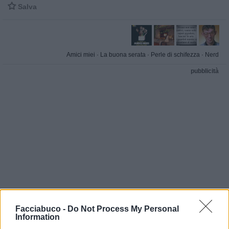

Salva
Amici miei
·
La buona serata
·
Perle di schifezza
·
Nerd
pubblicità
Facciabuco -
Do Not Process My Personal
Information