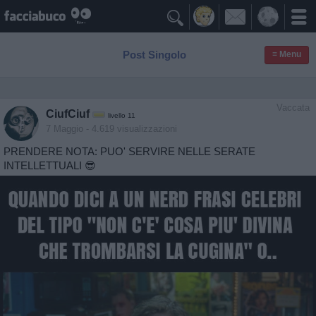

Post Singolo
≡ Menu
Vaccata
CiufCiuf
livello 11
7 Maggio
- 4.619 visualizzazioni
PRENDERE NOTA: PUO' SERVIRE NELLE SERATE
INTELLETTUALI 😎