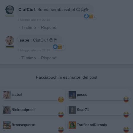
CiufCiuf
:
Buona serata isabel 😊🤗🍻
2
8 Maggio alle ore 22:18
·
Ti stimo
·
Rispondi
isabel
:
CiufCiuf 😊🥂
2
8 Maggio alle ore 22:18
·
Ti stimo
·
Rispondi
Facciabuchini estimatori del post
isabel
pecos
Nicktuttipresi
Scar71
Bronsequerte
TrafficantiDiIronia