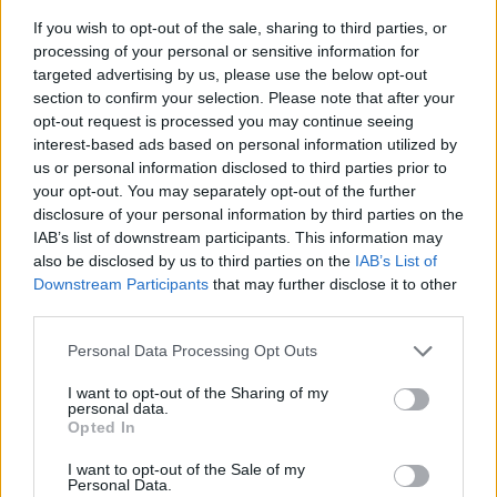
If you wish to opt-out of the sale, sharing to third parties, or
processing of your personal or sensitive information for
targeted advertising by us, please use the below opt-out
section to confirm your selection. Please note that after your
opt-out request is processed you may continue seeing
interest-based ads based on personal information utilized by
us or personal information disclosed to third parties prior to
your opt-out. You may separately opt-out of the further
Nicktuttipresi
:
Per chi legge
disclosure of your personal information by third parties on the
Io sono tinta👀
IAB’s list of downstream participants. This information may
6
also be disclosed by us to third parties on the
IAB’s List of
7 Maggio alle ore 21:22
Downstream Participants
that may further disclose it to other
·
Ti stimo
·
Rispondi
third parties.
Bronsequerte
:
Nicktuttipresi la donna tinta gli piace
Personal Data Processing Opt Outs
perché non fa mai finta 🤣taac
3
I want to opt-out of the Sharing of my
7 Maggio alle ore 21:24
personal data.
Opted In
·
Ti stimo
·
Rispondi
I want to opt-out of the Sale of my
CiufCiuf
:
Nicktuttipresi dopo questa mi aspetto il
Personal Data.