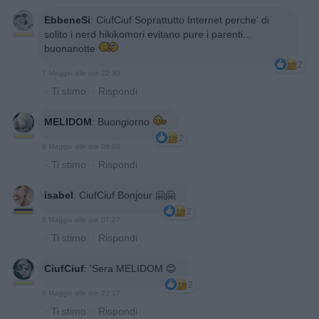
EbbeneSi
:
CiufCiuf Soprattutto Internet perche' di
solito i nerd hikikomori evitano pure i parenti...
buonanotte
2
7 Maggio alle ore 22:30
·
Ti stimo
·
Rispondi
MELIDOM
:
Buongiorno
2
8 Maggio alle ore 06:08
·
Ti stimo
·
Rispondi
isabel
:
CiufCiuf Bonjour 🤗🤗
2
8 Maggio alle ore 07:27
·
Ti stimo
·
Rispondi
CiufCiuf
:
'Sera MELIDOM 😊
2
8 Maggio alle ore 22:17
·
Ti stimo
·
Rispondi