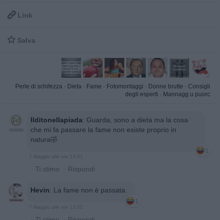

Link

Salva
Perle di schifezza
·
Dieta
·
Fame
·
Fotomontaggi
·
Donne brutte
·
Consigli
degli esperti
·
Mannagg u puorc
Ilditonellapiada
:
Guarda, sono a dieta ma la cosa
che mi fa passare la fame non esiste proprio in
natura🤣
1
7 Maggio alle ore 13:01
·
Ti stimo
·
Rispondi
Hevin
:
La fame non è passata.
1
7 Maggio alle ore 13:02
·
Ti stimo
·
Rispondi