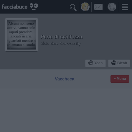

Perle di schifezza
Idolo della Community
Yeah
Bleah
Vaccheca
≡ Menu