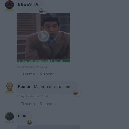
BBBESTIA
:
4
Animazione Leggerissima (0.03 Mb)
26 Aprile alle ore 15:11
·
Ti stimo
·
Rispondi
Ramon
:
Ma non e' vero niente
1
26 Aprile alle ore 15:16
·
Ti stimo
·
Rispondi
Liuk
:
1