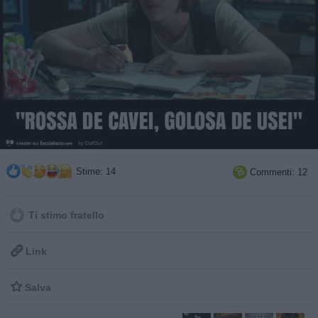
Stime: 14
Commenti: 12

Ti stimo fratello

Link

Salva