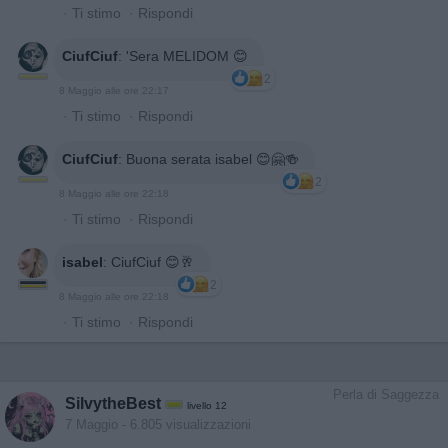
·
Ti stimo
·
Rispondi
CiufCiuf
:
'Sera MELIDOM 😊
2
8 Maggio alle ore 22:17
·
Ti stimo
·
Rispondi
CiufCiuf
:
Buona serata isabel 😊🤗🍻
2
8 Maggio alle ore 22:18
·
Ti stimo
·
Rispondi
isabel
:
CiufCiuf 😊🥂
2
8 Maggio alle ore 22:18
·
Ti stimo
·
Rispondi
Perla di Saggezza
SilvytheBest
livello 12
7 Maggio
- 6.805 visualizzazioni