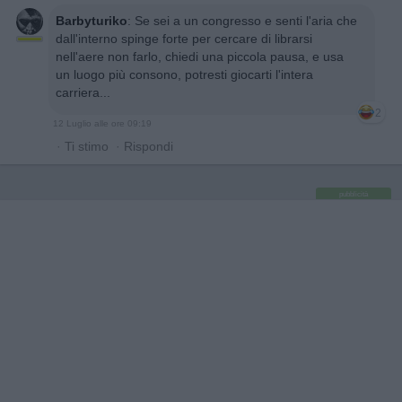
Barbyturiko
:
Se sei a un congresso e senti l'aria che
dall'interno spinge forte per cercare di librarsi
nell'aere non farlo, chiedi una piccola pausa, e usa
un luogo più consono, potresti giocarti l'intera
carriera...
2
12 Luglio alle ore 09:19
·
Ti stimo
·
Rispondi
pubblicità