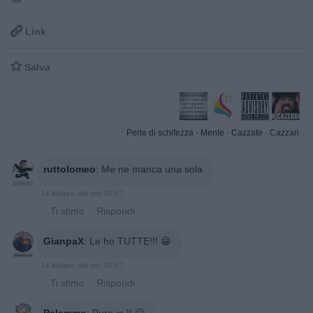

Link

Salva
Perle di schifezza
·
Mente
·
Cazzate
·
Cazzari
ruttolomeo
:
Me ne manca una sola
14 Maggio alle ore 20:57
·
Ti stimo
·
Rispondi
GianpaX
:
Le ho TUTTE!!! 😁
14 Maggio alle ore 20:57
·
Ti stimo
·
Rispondi