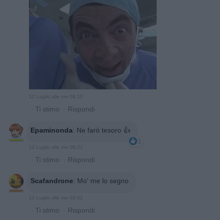
12 Luglio alle ore 08:10
·
Ti stimo
·
Rispondi
Epaminonda
:
Ne farò tesoro 👍
1
12 Luglio alle ore 08:21
·
Ti stimo
·
Rispondi
Scafandrone
:
Mo' me lo segno
12 Luglio alle ore 09:02
·
Ti stimo
·
Rispondi