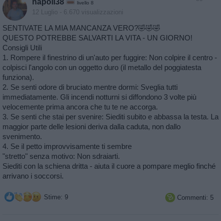
napoli38
livello 8
12 Luglio
- 6.670 visualizzazioni
SENTIVATE LA MIA MANCANZA VERO?🤣🤣🤣
QUESTO POTREBBE SALVARTI LA VITA - UN GIORNO!
Consigli Utili
1. Rompere il finestrino di un'auto per fuggire: Non colpire il centro -
colpisci l'angolo con un oggetto duro (il metallo del poggiatesta
funziona).
2. Se senti odore di bruciato mentre dormi: Sveglia tutti
immediatamente. Gli incendi notturni si diffondono 3 volte più
velocemente prima ancora che tu te ne accorga.
3. Se senti che stai per svenire: Siediti subito e abbassa la testa. La
maggior parte delle lesioni deriva dalla caduta, non dallo
svenimento.
4. Se il petto improvvisamente ti sembre
"stretto" senza motivo: Non sdraiarti.
Siediti con la schiena dritta - aiuta il cuore a pompare meglio finché
arrivano i soccorsi.
Stime: 9
Commenti: 5
