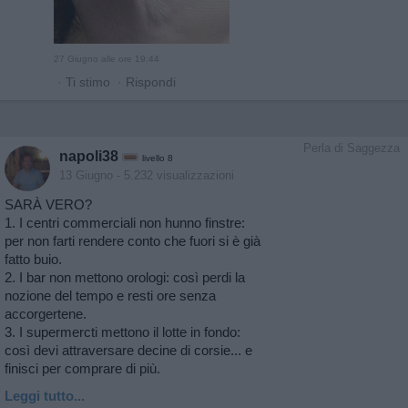
27 Giugno alle ore 19:44
·
Ti stimo
·
Rispondi
Perla di Saggezza
napoli38
livello 8
13 Giugno
- 5.232 visualizzazioni
SARÀ VERO?
1. I centri commerciali non hunno finstre:
per non farti rendere conto che fuori si è già
fatto buio.
2. I bar non mettono orologi: così perdi la
nozione del tempo e resti ore senza
accorgertene.
3. I supermercti mettono il lotte in fondo:
così devi attraversare decine di corsie... e
finisci per comprare di più.
Leggi tutto...