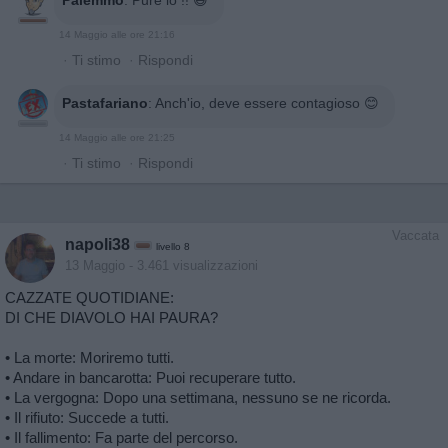
Palemmo
:
Pure io !! 😃
14 Maggio alle ore 21:16
·
Ti stimo
·
Rispondi
Pastafariano
:
Anch'io, deve essere contagioso 😊
14 Maggio alle ore 21:25
·
Ti stimo
·
Rispondi
Vaccata
napoli38
livello 8
13 Maggio
- 3.461 visualizzazioni
CAZZATE QUOTIDIANE:
DI CHE DIAVOLO HAI PAURA?
• La morte: Moriremo tutti.
• Andare in bancarotta: Puoi recuperare tutto.
• La vergogna: Dopo una settimana, nessuno se ne ricorda.
• Il rifiuto: Succede a tutti.
• Il fallimento: Fa parte del percorso.