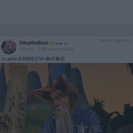
Perla di Saggezza
SilvytheBest
livello 12
26 Aprile
- 7.456 visualizzazioni
Le perle di BBBESTIA 😂🤣😂🤣