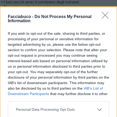
• I tuoi vecchi amici ti sembrano degli estranei.
• Ti senti "perso", ma in realtà stai solo aspettando che emerga una
nuova direzione.
Facciabuco -
Do Not Process My Personal
• Il 90% delle persone dimentica di
Information
premere il pulsante "mi piace". Spero che tu non lo faccia, perché
mi motiva a continuare a pubblicare.
If you wish to opt-out of the sale, sharing to third parties, or
processing of your personal or sensitive information for
Stime: 8
Commenti: 4

targeted advertising by us, please use the below opt-out
section to confirm your selection. Please note that after your
opt-out request is processed you may continue seeing
Ti stimo fratello
interest-based ads based on personal information utilized by
us or personal information disclosed to third parties prior to

Link
your opt-out. You may separately opt-out of the further
disclosure of your personal information by third parties on the

Salva
IAB’s list of downstream participants. This information may
also be disclosed by us to third parties on the
IAB’s List of
Downstream Participants
that may further disclose it to other
third parties.
Morte
·
Perle di schifezza
·
Incredibile ma vero
Personal Data Processing Opt Outs