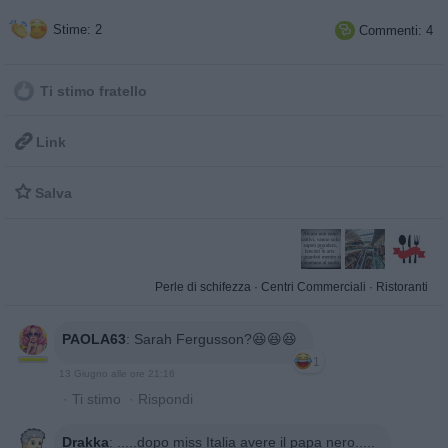
Stime: 2
Commenti: 4

Ti stimo fratello

Link

Salva
Perle di schifezza
·
Centri Commerciali
·
Ristoranti
PAOLA63
:
Sarah Fergusson?😆😆😆
1
13 Giugno alle ore 21:16
·
Ti stimo
·
Rispondi
Drakka
:
.....dopo miss Italia avere il papa nero.....