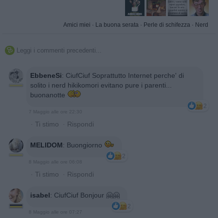
Amici miei
·
La buona serata
·
Perle di schifezza
·
Nerd
Leggi i commenti precedenti...

EbbeneSi
:
CiufCiuf Soprattutto Internet perche' di
solito i nerd hikikomori evitano pure i parenti...
buonanotte
2
7 Maggio alle ore 22:30
·
Ti stimo
·
Rispondi
MELIDOM
:
Buongiorno
2
8 Maggio alle ore 06:08
·
Ti stimo
·
Rispondi
isabel
:
CiufCiuf Bonjour 🤗🤗
2
8 Maggio alle ore 07:27