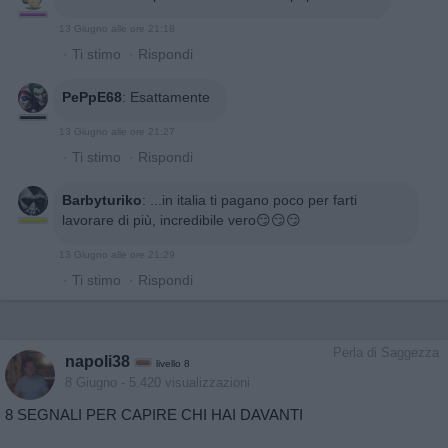
13 Giugno alle ore 21:18
·
Ti stimo
·
Rispondi
PePpE68
:
Esattamente
13 Giugno alle ore 21:27
·
Ti stimo
·
Rispondi
Barbyturiko
:
...in italia ti pagano poco per farti
lavorare di più, incredibile vero😏😏😏
13 Giugno alle ore 21:29
·
Ti stimo
·
Rispondi
Perla di Saggezza
napoli38
livello 8
8 Giugno
- 5.420 visualizzazioni
8 SEGNALI PER CAPIRE CHI HAI DAVANTI