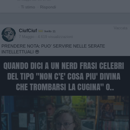
·
Ti stimo
·
Rispondi
Vaccata
CiufCiuf
livello 11
7 Maggio
- 4.619 visualizzazioni
PRENDERE NOTA: PUO' SERVIRE NELLE SERATE
INTELLETTUALI 😎