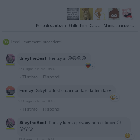
Perle di schifezza
·
Gatti
·
Pipì
·
Cacca
·
Mannagg u puorc
Leggi i commenti precedenti...

SilvytheBest
:
Fenizy si 😑😑😑😑
1
27 Giugno alle ore 19:04
·
Ti stimo
·
Rispondi
Fenizy
:
SilvytheBest e dai non fare la timida👀
1
27 Giugno alle ore 19:06
·
Ti stimo
·
Rispondi
SilvytheBest
:
Fenizy la mia privacy non si tocca 😑
😑🙄🙄
1
27 Giugno alle ore 19:08