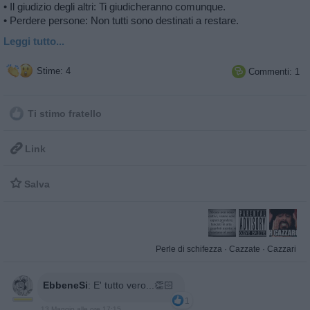
• Il giudizio degli altri: Ti giudicheranno comunque.
• Perdere persone: Non tutti sono destinati a restare.
Leggi tutto...
Stime: 4
Commenti: 1

Ti stimo fratello

Link

Salva
Perle di schifezza
·
Cazzate
·
Cazzari
EbbeneSi
:
E' tutto vero...👏🏻
1
13 Maggio alle ore 17:15