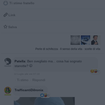
Ti stimo fratello

Link

Salva
Perle di schifezza
·
Il senso della vita
·
scelte di vita
Patella
:
Ben svegliato ma... cosa hai sognato
stanotte? 🤭
2
12 Luglio alle ore 07:19
·
Ti stimo
·
Rispondi
TrafficantiDiIronia
:
3