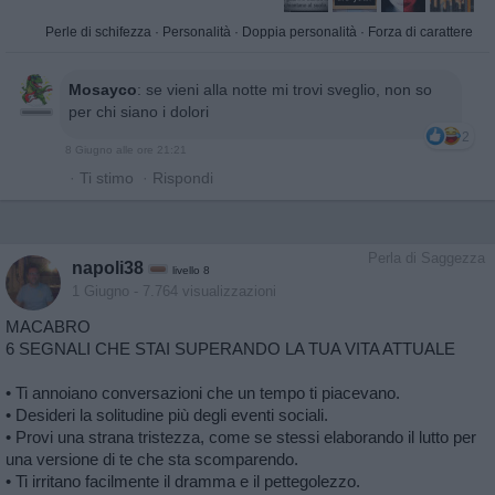
Perle di schifezza
·
Personalità
·
Doppia personalità
·
Forza di carattere
Mosayco
:
se vieni alla notte mi trovi sveglio, non so
per chi siano i dolori
2
8 Giugno alle ore 21:21
·
Ti stimo
·
Rispondi
Perla di Saggezza
napoli38
livello 8
1 Giugno
- 7.764 visualizzazioni
MACABRO
6 SEGNALI CHE STAI SUPERANDO LA TUA VITA ATTUALE
• Ti annoiano conversazioni che un tempo ti piacevano.
• Desideri la solitudine più degli eventi sociali.
• Provi una strana tristezza, come se stessi elaborando il lutto per
una versione di te che sta scomparendo.
• Ti irritano facilmente il dramma e il pettegolezzo.