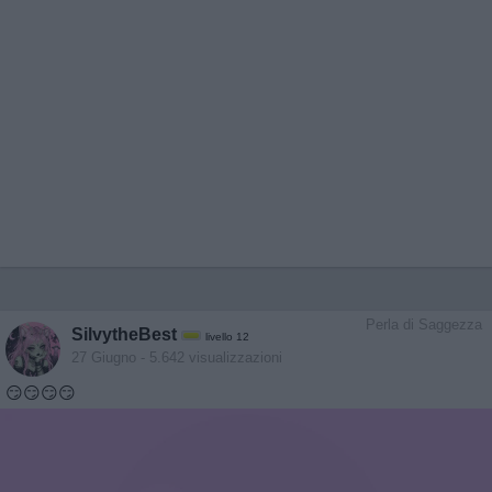
Perla di Saggezza
SilvytheBest
livello 12
27 Giugno
- 5.642 visualizzazioni
😏😏😏😏