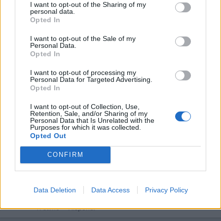
I want to opt-out of the Sharing of my
nonnocucaracha
:
Buona serata
personal data.
2
Opted In
1 Giugno alle ore 19:57
·
Ti stimo
·
Rispondi
I want to opt-out of the Sale of my
Personal Data.
Opted In
KalimerA
:
Sei andato in pensione ??? 🤔🤭😅
2
I want to opt-out of processing my
1 Giugno alle ore 20:01
Personal Data for Targeted Advertising.
·
Ti stimo
·
Rispondi
Opted In
I want to opt-out of Collection, Use,
PAOLA63
:
Perché macabro? 🤔🤔🤔
Retention, Sale, and/or Sharing of my
1
Personal Data that Is Unrelated with the
1 Giugno alle ore 20:02
Purposes for which it was collected.
Opted Out
·
Ti stimo
·
Rispondi
CONFIRM
PerlaMiseria
:
In che senso stai superando la tua vita
attuale? Che sto a morì? No perché sennò so morta
ieri😳
Data Deletion
Data Access
Privacy Policy
2
1 Giugno alle ore 20:09
·
Ti stimo
·
Rispondi