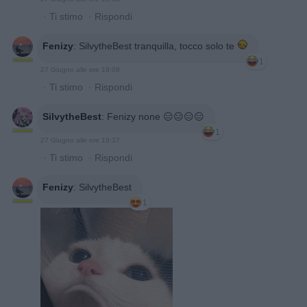
·
Ti stimo
·
Rispondi
Fenizy
:
SilvytheBest tranquilla, tocco solo te
1
27 Giugno alle ore 19:08
·
Ti stimo
·
Rispondi
SilvytheBest
:
Fenizy none 😑😑😑😑
1
27 Giugno alle ore 19:37
·
Ti stimo
·
Rispondi
Fenizy
:
SilvytheBest
1