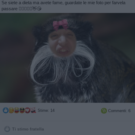
Se siete a dieta ma avete fame, guardate le mie foto per farvela
passare 🧘‍♀️🙋🏻‍♀️👋😘
Stime: 14
Commenti: 6

Ti stimo fratella