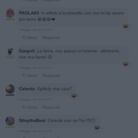
PAOLA63
:
In effetti si bruttarella così ma mi fai venire
più fame 😁😁😁❤️
2
7 Maggio alle ore 13:03
·
Ti stimo
·
Rispondi
Gargoil
:
La fame, non passa co'nniente...altrimenti,
non era fame! 😌
1
7 Maggio alle ore 13:13
·
Ti stimo
·
Rispondi
Celeste
:
Epiledy mia cara?
1
8 Maggio alle ore 07:07
·
Ti stimo
·
Rispondi
SilvytheBest
:
Celeste non ce l'ho 🥺🙄
1
8 Maggio alle ore 07:08