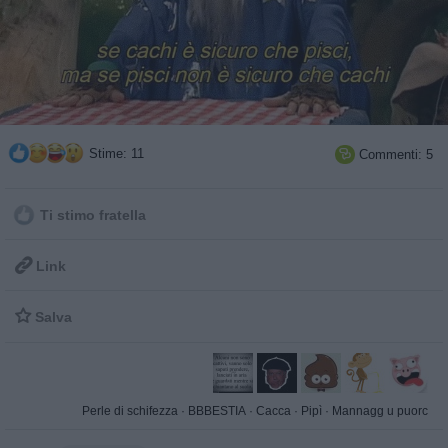
Stime: 11
Commenti: 5

Ti stimo fratella

Link

Salva
Perle di schifezza
·
BBBESTIA
·
Cacca
·
Pipì
·
Mannagg u puorc