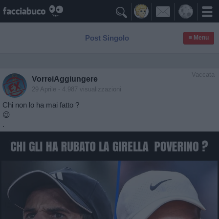

Post Singolo
≡ Menu
Vaccata
VorreiAggiungere
29 Aprile
- 4.987 visualizzazioni
Chi non lo ha mai fatto ?
😉
.