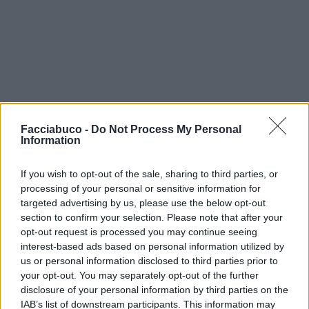
Facciabuco -
Do Not Process My Personal
Information
If you wish to opt-out of the sale, sharing to third parties, or
processing of your personal or sensitive information for
targeted advertising by us, please use the below opt-out
section to confirm your selection. Please note that after your
opt-out request is processed you may continue seeing
interest-based ads based on personal information utilized by
isabel
:
Sei stato tu sicuramente
us or personal information disclosed to third parties prior to
1
your opt-out. You may separately opt-out of the further
29 Aprile alle ore 18:36
disclosure of your personal information by third parties on the
·
Ti stimo
·
Rispondi
IAB’s list of downstream participants. This information may