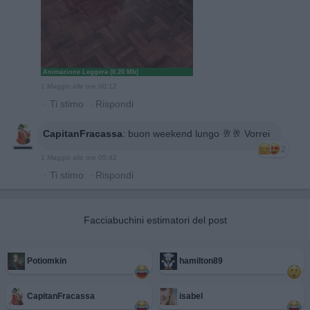
Animazione Leggera (0.20 Mb)
1 Maggio alle ore 00:12
·
Ti stimo
·
Rispondi
CapitanFracassa
:
buon weekend lungo 🥂🥂 Vorrei
2
1 Maggio alle ore 05:42
·
Ti stimo
·
Rispondi
Facciabuchini estimatori del post
Potiomkin
hamilton89
CapitanFracassa
isabel