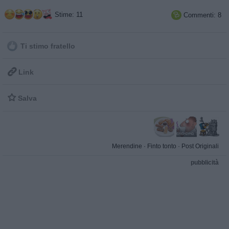
Stime: 11
Commenti: 8

Ti stimo fratello

Link

Salva
Merendine
·
Finto tonto
·
Post Originali
pubblicità