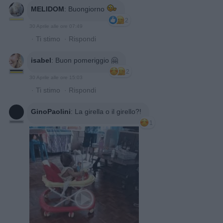
MELIDOM
:
Buongiorno
2
30 Aprile alle ore 07:49
·
Ti stimo
·
Rispondi
isabel
:
Buon pomeriggio 🤗
2
30 Aprile alle ore 15:03
·
Ti stimo
·
Rispondi
GinoPaolini
:
La girella o il girello?!
1