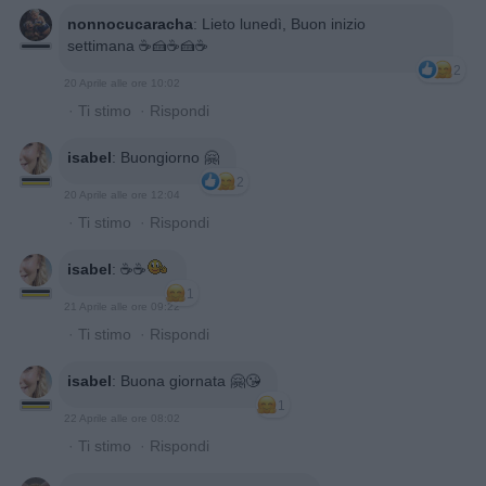
nonnocucaracha
:
Lieto lunedì, Buon inizio
settimana ☕️🍰☕️🍰☕️
2
20 Aprile alle ore 10:02
·
Ti stimo
·
Rispondi
isabel
:
Buongiorno 🤗
2
20 Aprile alle ore 12:04
·
Ti stimo
·
Rispondi
isabel
:
☕️☕️
1
21 Aprile alle ore 09:22
·
Ti stimo
·
Rispondi
isabel
:
Buona giornata 🤗😘
1
22 Aprile alle ore 08:02
·
Ti stimo
·
Rispondi