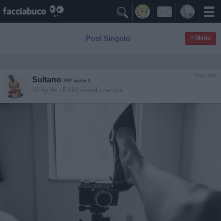

Post Singolo
≡ Menu
Vaccata
Sultano
livello 9
19 Aprile
- 5.694 visualizzazioni