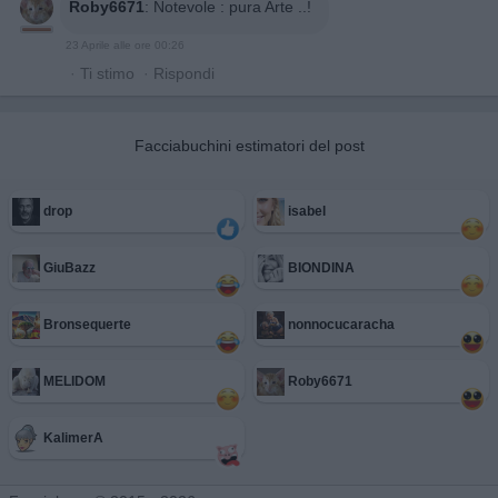
Roby6671
:
Notevole : pura Arte ..!
23 Aprile alle ore 00:26
·
Ti stimo
·
Rispondi
Facciabuchini estimatori del post
drop
isabel
GiuBazz
BIONDINA
Bronsequerte
nonnocucaracha
MELIDOM
Roby6671
KalimerA