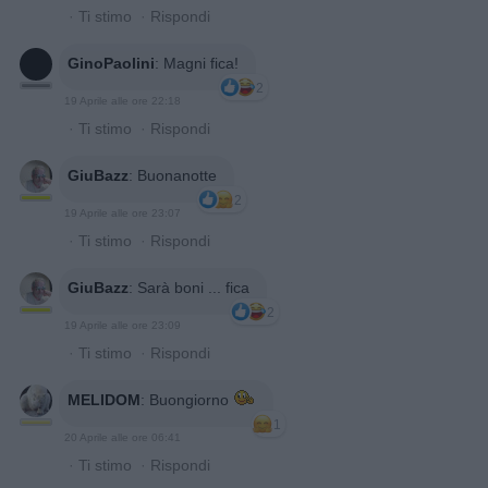
·
Ti stimo
·
Rispondi
GinoPaolini
:
Magni fica!
2
19 Aprile alle ore 22:18
·
Ti stimo
·
Rispondi
GiuBazz
:
Buonanotte
2
19 Aprile alle ore 23:07
·
Ti stimo
·
Rispondi
GiuBazz
:
Sarà boni ... fica
2
19 Aprile alle ore 23:09
·
Ti stimo
·
Rispondi
MELIDOM
:
Buongiorno
1
20 Aprile alle ore 06:41
·
Ti stimo
·
Rispondi