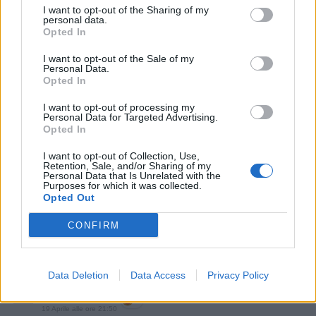
I want to opt-out of the Sharing of my
personal data.
Opted In
I want to opt-out of the Sale of my
Personal Data.
19 Aprile alle ore 21:33
Opted In
·
Ti stimo
·
Rispondi
I want to opt-out of processing my
Personal Data for Targeted Advertising.
VorreiAggiungere
:
Sicuramente possiedi una ottima
Opted In
macchina fotogra...fica
I want to opt-out of Collection, Use,
4
19 Aprile alle ore 21:37
Retention, Sale, and/or Sharing of my
Personal Data that Is Unrelated with the
·
Ti stimo
·
Rispondi
Purposes for which it was collected.
Opted Out
Bronsequerte
:
VorreiAggiungere a riconoscimento di
CONFIRM
2
19 Aprile alle ore 21:46
·
Ti stimo
·
Rispondi
Data Deletion
Data Access
Privacy Policy
isabel
:
Zozzoni🤭
1
19 Aprile alle ore 21:50