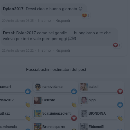
Dylan2017
:
Dessi ciao e buona giornata 😍
1
·
Ti stimo
·
Rispondi
20 Aprile alle ore 08:35
Dessi
:
Dylan2017 come sei gentile .... buongiorno a te che
valeva per ieri e vale pure per oggi 🤗🥰
1
·
Ti stimo
·
Rispondi
21 Aprile alle ore 10:22
Facciabuchini estimatori del post
axmari
nanovolante
isabel
ylan2017
Celeste
pippi
iuBazz
5calzinipuzzolenti
BIONDINA
paminonda
Bronsequerte
EbbeneSi