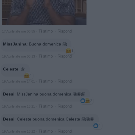
·
Ti stimo
·
Rispondi
17 Aprile alle ore 06:55
MissJanina
:
Buona domenica 🤗
1
·
Ti stimo
·
Rispondi
19 Aprile alle ore 06:13
Celeste
:
🌼
1
·
Ti stimo
·
Rispondi
19 Aprile alle ore 14:01
Dessi
:
MissJanina buona domenica 🤗🤗🤗
2
·
Ti stimo
·
Rispondi
19 Aprile alle ore 15:21
Dessi
:
Celeste buona domenica Celeste 🤗🤗🤗
1
·
Ti stimo
·
Rispondi
19 Aprile alle ore 15:22