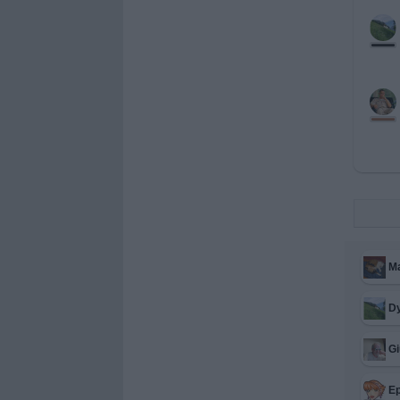
M
D
G
E