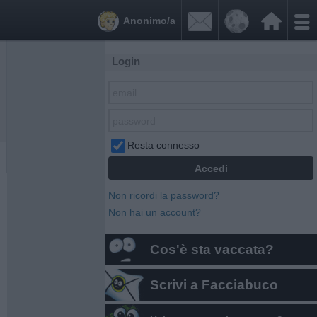


Anonimo/a
Login
Resta connesso
Non ricordi la password?
Non hai un account?
Cos'è sta vaccata?
Scrivi a Facciabuco