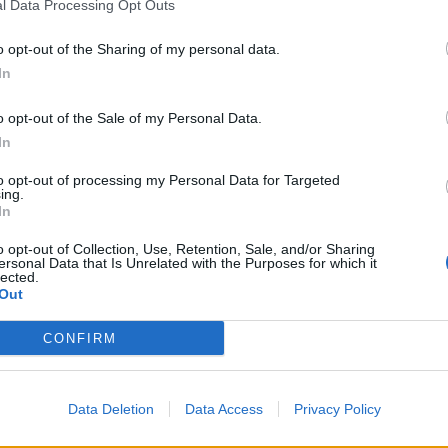
l Data Processing Opt Outs
isabel
:
Ma dobbiamo comunque andare avanti
2
o opt-out of the Sharing of my personal data.
·
Ti stimo
·
Rispondi
15 Aprile alle ore 13:05
In
GiuBazz
:
Buon pomeriggio
1
o opt-out of the Sale of my Personal Data.
·
Ti stimo
·
Rispondi
15 Aprile alle ore 13:45
In
nonnocucaracha
:
Buon pomeriggio
to opt-out of processing my Personal Data for Targeted
ing.
1
In
·
Ti stimo
·
Rispondi
15 Aprile alle ore 15:39
o opt-out of Collection, Use, Retention, Sale, and/or Sharing
Celeste
:
ersonal Data that Is Unrelated with the Purposes for which it
lected.
1
Out
CONFIRM
Data Deletion
Data Access
Privacy Policy