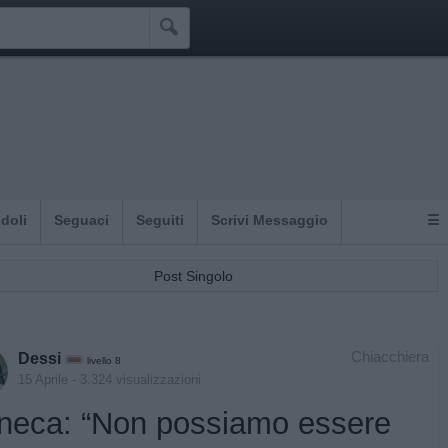

Idoli
Seguaci
Seguiti
Scrivi Messaggio
☰
Post Singolo
Chiacchiera
Dessi
livello 8
15 Aprile
- 3.324 visualizzazioni
neca: “Non possiamo essere