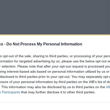
PAOLA63
:
Perché non siamo mai contenti ecco perché 🤦‍♀️
co -
Do Not Process My Personal Information
🤦‍♀️
3
to opt-out of the sale, sharing to third parties, or processing of your per
·
Ti stimo
·
Rispondi
15 Aprile alle ore 11:13
formation for targeted advertising by us, please use the below opt-out s
r selection. Please note that after your opt-out request is processed y
EbbeneSi
:
Che poi soffrirne ha senso solo se si conoscono
eing interest-based ads based on personal information utilized by us or
delle cose che potrebbero mancarci: visto il tutto in
disclosed to third parties prior to your opt-out. You may separately opt-
quest'ottica, la mente ed il cuore si placano per un attimo,
losure of your personal information by third parties on the IAB’s list of
almeno il breve momento in cui si riesce a guardare a quella
mancanza con la lucidità del discorso di prima appunto.
. This information may also be disclosed by us to third parties on the
IA
Dura poco, ci vuole molto lavoro mentale...🤗
Participants
that may further disclose it to other third parties.
3
·
Ti stimo
·
Rispondi
15 Aprile alle ore 12:39