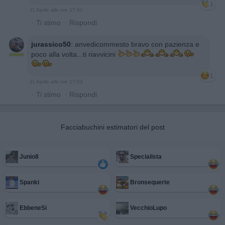
1
11 Aprile alle ore 17:41
·
Ti stimo
·
Rispondi
jurassico50
:
anvedicommesto bravo con pazienza e
poco alla volta...ti riavvicini
1
11 Aprile alle ore 17:53
·
Ti stimo
·
Rispondi
Facciabuchini estimatori del post
Junio8
Specialista
Spanki
Bronsequerte
EbbeneSi
VecchioLupo