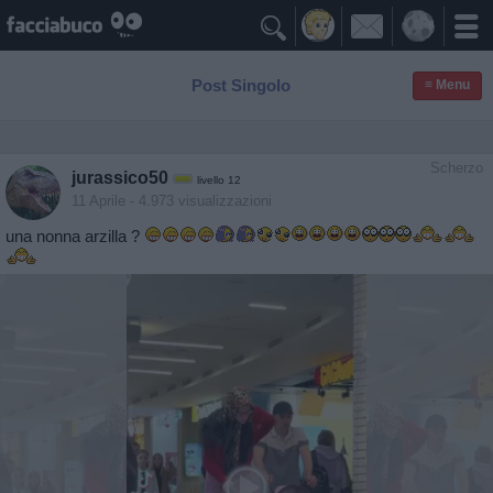

Post Singolo
≡ Menu
Scherzo
jurassico50
livello 12
11 Aprile
- 4.973 visualizzazioni
una nonna arzilla ?