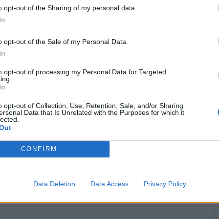
o opt-out of the Sharing of my personal data.
In
o opt-out of the Sale of my Personal Data.
In
to opt-out of processing my Personal Data for Targeted
ing.
In
o opt-out of Collection, Use, Retention, Sale, and/or Sharing
ersonal Data that Is Unrelated with the Purposes for which it
lected.
Stime: 11
Out
CONFIRM


Ti stimo fratello
Link
Salva
licità
Data Deletion
Data Access
Privacy Policy