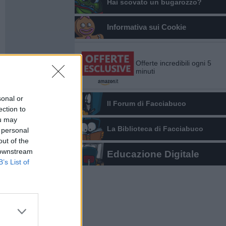
Hai scovato un bugarozzo?
Informativa sui Cookie
Offerte incredibili ogni 5
minuti
sonal or
Il Forum di Facciabuco
ection to
ou may
La Biblioteca di Facciabuco
 personal
out of the
 downstream
Educazione Digitale
B’s List of