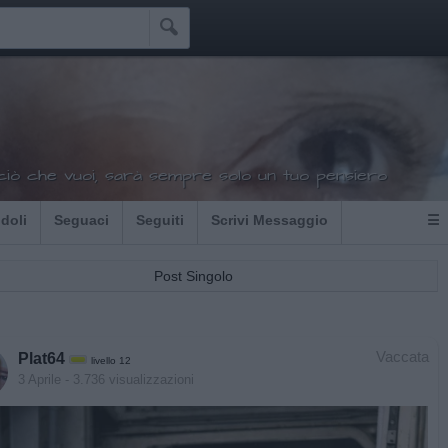

ciò che vuoi, sarà sempre solo un tuo pensiero
Idoli
Seguaci
Seguiti
Scrivi Messaggio
☰
Post Singolo
Vaccata
Plat64
livello 12
3 Aprile
- 3.736 visualizzazioni