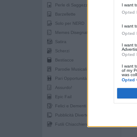
I want t
Perle di Saggezza
Opted 
Barzellette
Solo per NERD
I want t
Memes Disegnati
Opted 
Satira
I want 
Advertis
Scherzi
Opted 
Bestiacce
I want t
Parodie Musicali
of my P
was col
Pari Opportunità
Opted 
Assurdo!
Epic Fail
Felici e Dementi
pubb
Pubblicità Divertenti
Futili Chiacchiere