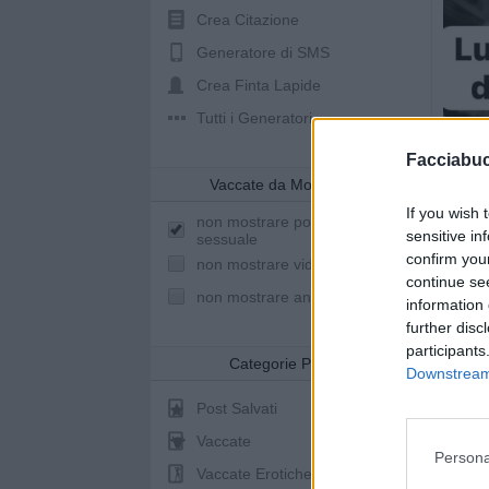
Crea Citazione
Generatore di SMS
Crea Finta Lapide
Tutti i Generatori
Facciabu
Vaccate da Mostrare
If you wish 
non mostrare post a sfondo
sensitive in
sessuale
confirm you
non mostrare video youtube
continue se
non mostrare animazioni
information 
further disc
participants
Categorie Post
Downstream 
Post Salvati
Vaccate
Persona
Vaccate Erotiche