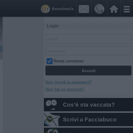


Anonimo/a
Login
Resta connesso
Non ricordi la password?
Non hai un account?
Cos'è sta vaccata?
Scrivi a Facciabuco