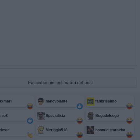
Facciabuchini estimatori del post
axmari
nanovolante
fabbrissimo
nio8
Specialista
Bugodelsugo
leste
Meriggio518
nonnocucaracha