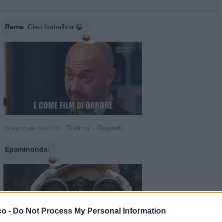
Rema
:
Ciao Isabellina 😁
1
·
Ti stimo
·
Rispondi
29 Marzo alle ore 07:33
Epaminonda
:
2
co -
Do Not Process My Personal Information