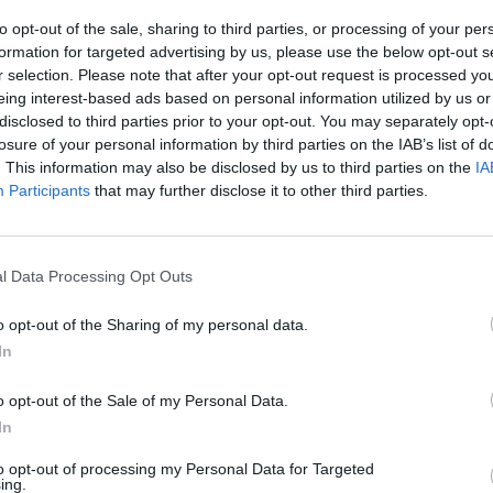
to opt-out of the sale, sharing to third parties, or processing of your per
formation for targeted advertising by us, please use the below opt-out s
·
Ti stimo
·
Rispondi
29 Marzo alle ore 07:35
r selection. Please note that after your opt-out request is processed y
eing interest-based ads based on personal information utilized by us or
Patella
:
Buongiorno e buona domenica delle palme. Fai il
disclosed to third parties prior to your opt-out. You may separately opt-
bravo bambino!
losure of your personal information by third parties on the IAB’s list of
3
. This information may also be disclosed by us to third parties on the
IA
·
Ti stimo
·
Rispondi
29 Marzo alle ore 07:35
Participants
that may further disclose it to other third parties.
Rema
:
Patella se tutti fossero bravi come me ... nessuno
sarebbe in esilio! 😁😇
l Data Processing Opt Outs
3
·
Ti stimo
·
Rispondi
29 Marzo alle ore 07:36
o opt-out of the Sharing of my personal data.
5calzinipuzzolenti
:
Ecco appunto 🤣😂
In
2
o opt-out of the Sale of my Personal Data.
In
to opt-out of processing my Personal Data for Targeted
ing.