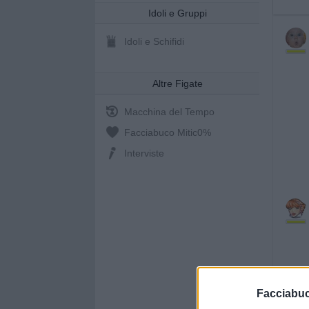
Idoli e Gruppi
Idoli e Schifidi
Altre Figate
Macchina del Tempo
Facciabuco Mitic
0%
Interviste
Facciabu