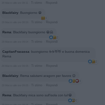
·
Ti stimo
·
Rispondi
29 Marzo alle ore 08:11
Blackfairy
:
Buongiorno 😁
1
·
Ti stimo
·
Rispondi
29 Marzo alle ore 08:59
Rema
:
Blackfairy buongiorno 😁🤗
2
·
Ti stimo
·
Rispondi
29 Marzo alle ore 09:04
CapitanFracassa
:
buongiorno ☕️☕️👋👋 e buona domenica
Rema
2
·
Ti stimo
·
Rispondi
29 Marzo alle ore 09:05
Blackfairy
:
Rema salutami aragorn per favore 😉
3
·
Ti stimo
·
Rispondi
29 Marzo alle ore 09:05
Rema
:
Blackfairy mica sono sull'isola con lui!😁
2
·
Ti stimo
·
Rispondi
29 Marzo alle ore 09:06