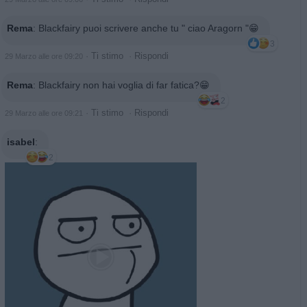
Rema
:
Blackfairy puoi scrivere anche tu " ciao Aragorn "😁
3
·
Ti stimo
·
Rispondi
29 Marzo alle ore 09:20
Rema
:
Blackfairy non hai voglia di far fatica?😁
2
·
Ti stimo
·
Rispondi
29 Marzo alle ore 09:21
isabel
:
2