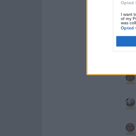
Opted 
I want t
of my P
was col
Opted 