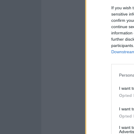
If you wish 
sensitive in
confirm you
continue se
information 
further disc
participants
Downstream 
Persona
I want t
Opted 
I want t
Opted 
I want 
Advertis