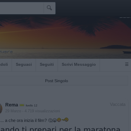

vivere
Idoli
Seguaci
Seguiti
Scrivi Messaggio
☰
Post Singolo
Vaccata
Rema
livello 12
29 Marzo
- 4.719 visualizzazioni
... a che ora inizia il film? 🤔😁