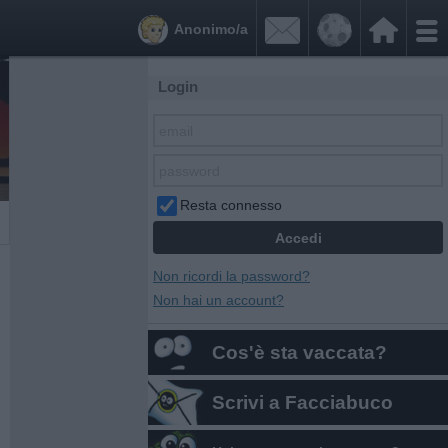


Anonimo/a
Login
Resta connesso
Non ricordi la password?
Non hai un account?
Cos'è sta vaccata?
Scrivi a Facciabuco