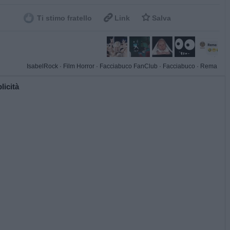


Ti stimo fratello
Link
Salva
IsabelRock
·
Film Horror
·
Facciabuco FanClub
·
Facciabuco
·
Rema
licità