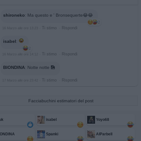
shironeko
:
Ma questo e ' Bronsequerte😂😂
2
·
Ti stimo
·
Rispondi
16 Marzo alle ore 13:23
isabel
:
2
·
Ti stimo
·
Rispondi
16 Marzo alle ore 14:12
BIONDINA
:
Notte notte 🎑
·
Ti stimo
·
Rispondi
17 Marzo alle ore 23:42
Facciabuchini estimatori del post
uk
isabel
Yoyo68
IONDINA
Spanki
AlParbell