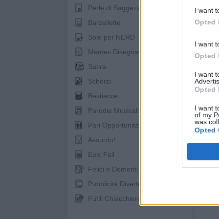
Perle di Saggezza
I want t
Opted 
Barzellette
Solo per NERD
I want t
Memes Disegnati
Opted 
Satira
I want 
pubb
Advertis
Scherzi
Opted 
Bestiacce
I want t
Parodie Musicali
of my P
was col
Pari Opportunità
Opted 
Assurdo!
Epic Fail
Felici e Dementi
Pubblicità Divertenti
Futili Chiacchiere