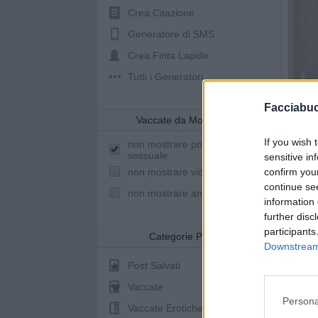
Crea Citazione
Generatore di SMS
Crea Finta Lapide
Tutti i Generatori
Facciabu
Vaccate da Mostrare
If you wish 
non mostrare post a sfondo
sessuale
sensitive in
confirm you
non mostrare video youtube
continue se
non mostrare animazioni
information 
further disc
participants
Categorie Post
Downstream 
Post Salvati
Animazio
Vaccate
Persona
Vaccate Erotiche