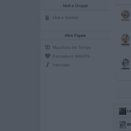
Idoli e Gruppi
Idoli e Schifidi
Altre Figate
Macchina del Tempo
Facciabuco Mitic
0%
Interviste
Li
B