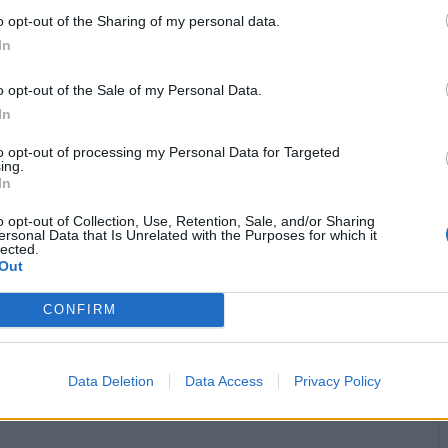
o opt-out of the Sharing of my personal data.


Ti stimo fratello
Link
Salva
In
o opt-out of the Sale of my Personal Data.
In
Prosecco
·
Leonardo Manera
·
Peccati
to opt-out of processing my Personal Data for Targeted
licità
ing.
In
o opt-out of Collection, Use, Retention, Sale, and/or Sharing
ersonal Data that Is Unrelated with the Purposes for which it
lected.
Out
CONFIRM
Data Deletion
Data Access
Privacy Policy