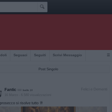

Idoli
Seguaci
Seguiti
Scrivi Messaggio
☰
Post Singolo
Felici e Dementi
Fantic
livello 10
16 Marzo
- 6.580 visualizzazioni
 prosecco si risolve tutto 🥂