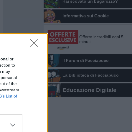
Hai scovato un bugarozzo?
Informativa sui Cookie
Offerte incredibili ogni 5
minuti
sonal or
Il Forum di Facciabuco
ection to
ou may
La Biblioteca di Facciabuco
 personal
out of the
Educazione Digitale
 downstream
B’s List of