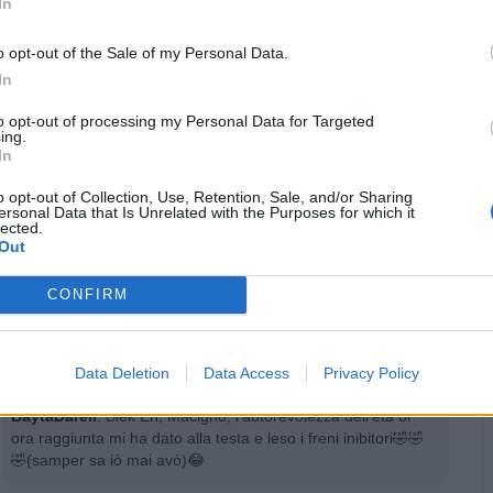
In
o opt-out of the Sale of my Personal Data.
In
Animazione Peso Moderato (1.22 Mb)
to opt-out of processing my Personal Data for Targeted
ing.
·
Ti stimo
·
Rispondi
3 Marzo alle ore 14:58
In
Blek
:
BaytaDarell ma pensa te se una signora con un anno
o opt-out of Collection, Use, Retention, Sale, and/or Sharing
in più deve fare vedere certe cose😂😂😂😂😂😂
ersonal Data that Is Unrelated with the Purposes for which it
lected.
1
Out
·
Ti stimo
·
Rispondi
3 Marzo alle ore 15:10
CONFIRM
EbbeneSi
:
Forse è una lezione sulla fortuna?😅 arrivo😍
👏🏻
·
Ti stimo
·
Rispondi
3 Marzo alle ore 15:11
Data Deletion
Data Access
Privacy Policy
BaytaDarell
:
Blek Eh, Macigno, l'autorevolezza dell'età or
ora raggiunta mi ha dato alla testa e leso i freni inibitori🤣🤣
🤣(samper sa iò mai avò)😂