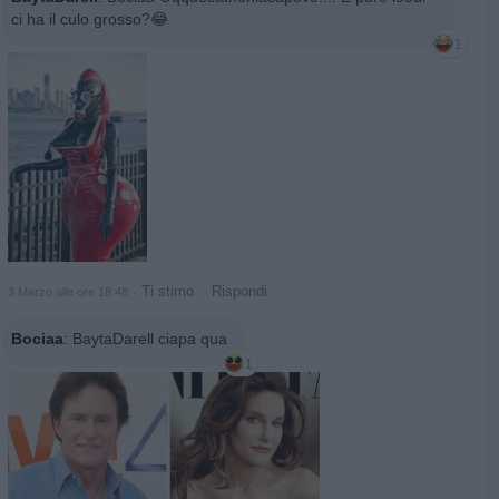
ci ha il culo grosso?😂
1
·
Ti stimo
·
Rispondi
3 Marzo alle ore 18:48
Bociaa
:
BaytaDarell ciapa qua
1