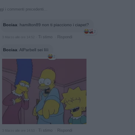
gi i commenti precedenti...
Bociaa
:
hamilton89 non ti piacciono i ciapet?
2
·
Ti stimo
·
Rispondi
3 Marzo alle ore 14:52
Bociaa
:
AlParbell sei lììì
2
·
Ti stimo
·
Rispondi
3 Marzo alle ore 14:53