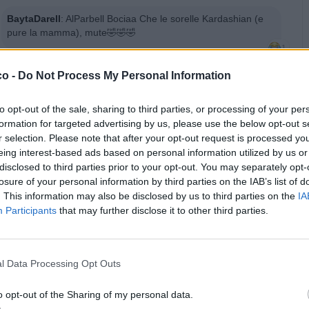
BaytaDarell
:
AlParbell Bociaa Che le sorelle Kardashian (e
pure la mamma), mute🤣🤣🤣
1
·
Ti stimo
·
Rispondi
3 Marzo alle ore 14:58
co -
Do Not Process My Personal Information
BaytaDarell
:
Bociaa Vadooo😎🤣
to opt-out of the sale, sharing to third parties, or processing of your per
Ecco Springfield come appare dallo spazio.
formation for targeted advertising by us, please use the below opt-out s
Da qualche parte in questa valle ventosa si trova la miniera
r selection. Please note that after your opt-out request is processed y
perduta dell'olandese.
eing interest-based ads based on personal information utilized by us or
Giovanotto, questa sembra una foto del tuo fondoschiena.
disclosed to third parties prior to your opt-out. You may separately opt-
Addio, sfigati!
losure of your personal information by third parties on the IAB’s list of
Oh! Questa è l'ultima volta che uso un piano di fuga ideato
. This information may also be disclosed by us to third parties on the
IA
da Milhouse.
Participants
that may further disclose it to other third parties.
Mi dispiace, Bart.
l Data Processing Opt Outs
o opt-out of the Sharing of my personal data.