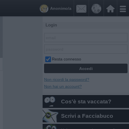


Anonimo/a
Login
Resta connesso
Non ricordi la password?
Non hai un account?
Cos'è sta vaccata?
Scrivi a Facciabuco