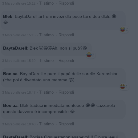
·
Ti stimo
·
Rispondi
3 Marzo alle ore 15:12
Blek
:
BaytaDarell ai freni invezi dla pece tai e dea dloli..😂
😂
2
·
Ti stimo
·
Rispondi
3 Marzo alle ore 15:15
BaytaDarell
:
Blek 🤣😂🤣Ah, non si può?😁
2
·
Ti stimo
·
Rispondi
3 Marzo alle ore 15:19
Bociaa
:
BaytaDarell e pure il papà delle sorelle Kardashian
(che poi è diventato una mamma 🤣)
1
·
Ti stimo
·
Rispondi
3 Marzo alle ore 18:47
Bociaa
:
Blek traduci immediatamenteeee 😂😂 cazzarola
questo davvero è incomprensibile 😂
·
Ti stimo
·
Rispondi
3 Marzo alle ore 18:48
BaytaDarell
:
Bociaa Oqquestanonlasapevo!!!! E pure leeui