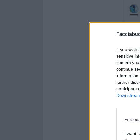
Facciabu
If you wish 
sensitive in
confirm you
continue se
information 
further disc
participants
Downstream 
Persona
I want t