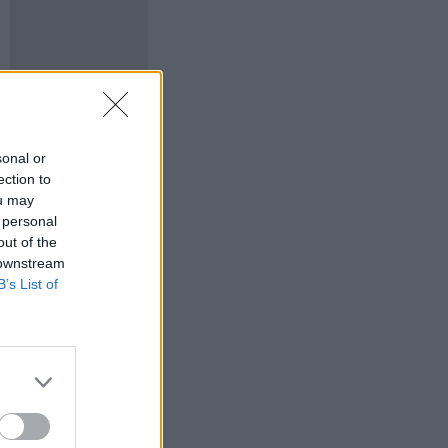
sonal or
ection to
ou may
 personal
out of the
 downstream
B’s List of