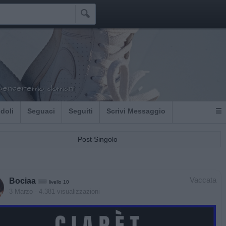

 penseremo domani
Idoli
Seguaci
Seguiti
Scrivi Messaggio
☰
Post Singolo
Vaccata
Bociaa
livello 10
3 Marzo
- 4.381 visualizzazioni