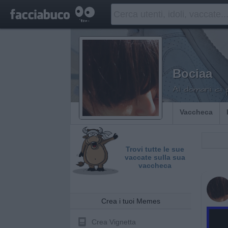
Bociaa
Al domani ci
Vaccheca
Trovi tutte le sue
vaccate sulla sua
vaccheca
Crea i tuoi Memes
Crea Vignetta