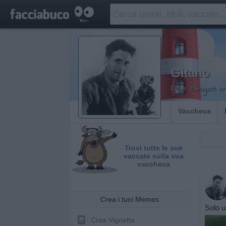
Gitano
Due sfigati m
Vaccheca
Trovi tutte le sue
vaccate sulla sua
vaccheca
Crea i tuoi Memes
Solo u
Crea Vignetta