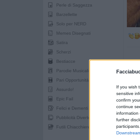
Perle di Saggezza
Barzellette
Solo per NERD
Memes Disegnati
Satira
Scherzi
Bestiacce
Parodie Musicali
Facciabu
Pari Opportunità
If you wish 
pubb
Assurdo!
sensitive in
Epic Fail
confirm you
continue se
Felici e Dementi
information 
Pubblicità Divertenti
further disc
participants
Futili Chiacchiere
Downstream 