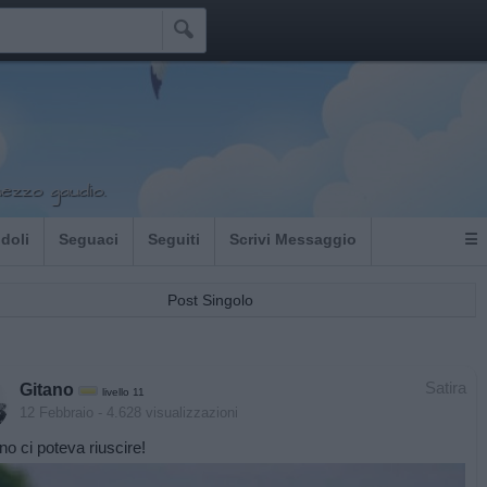

ezzo gaudio.
Idoli
Seguaci
Seguiti
Scrivi Messaggio
☰
Post Singolo
Satira
Gitano
livello 11
12 Febbraio
- 4.628 visualizzazioni
no ci poteva riuscire!