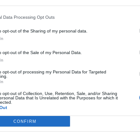
l Data Processing Opt Outs
o opt-out of the Sharing of my personal data.
In
o opt-out of the Sale of my Personal Data.
Gimlet
:
Mi sa che pure le scorreggie fa così 🤣
In
1
·
Ti stimo
·
Rispondi
12 Febbraio alle ore 10:55
to opt-out of processing my Personal Data for Targeted
ing.
PAOLA63
:
In
2
o opt-out of Collection, Use, Retention, Sale, and/or Sharing
ersonal Data that Is Unrelated with the Purposes for which it
lected.
Out
CONFIRM