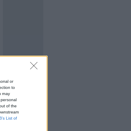
sonal or
ection to
ou may
 personal
out of the
 downstream
B’s List of