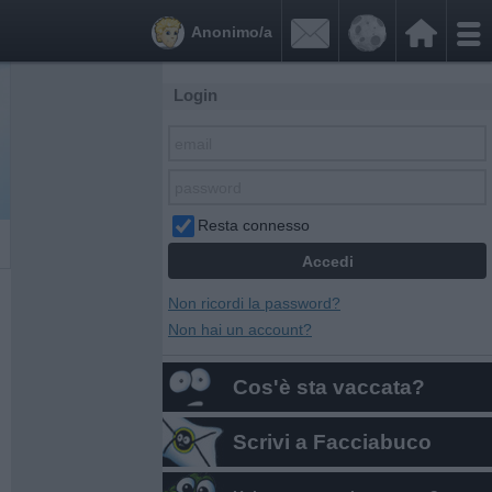


Anonimo/a
Login
Resta connesso
Non ricordi la password?
Non hai un account?
Cos'è sta vaccata?
Scrivi a Facciabuco