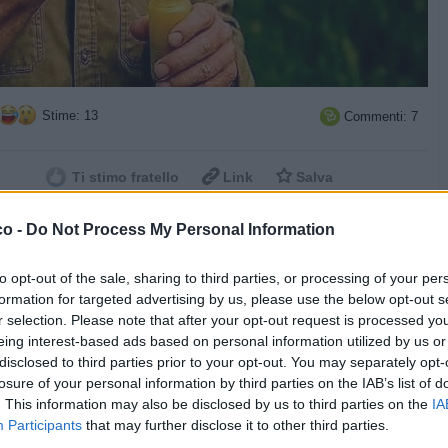
Stime: 13
Commenti: 7



Ti stimo fratello
Link
Salva
Idolo
co -
Do Not Process My Personal Information
Chuck Norris
to opt-out of the sale, sharing to third parties, or processing of your per
licità
formation for targeted advertising by us, please use the below opt-out s
r selection. Please note that after your opt-out request is processed y
eing interest-based ads based on personal information utilized by us or
disclosed to third parties prior to your opt-out. You may separately opt-
losure of your personal information by third parties on the IAB’s list of
. This information may also be disclosed by us to third parties on the
IA
Participants
that may further disclose it to other third parties.