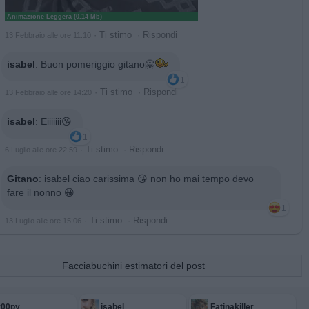
Animazione Leggera (0.14 Mb)
·
Ti stimo
·
Rispondi
13 Febbraio alle ore 11:10
isabel
:
Buon pomeriggio gitano🤗
1
·
Ti stimo
·
Rispondi
13 Febbraio alle ore 14:20
isabel
:
Eiiiiiii😘
1
·
Ti stimo
·
Rispondi
6 Luglio alle ore 22:59
Gitano
:
isabel ciao carissima 😘 non ho mai tempo devo
fare il nonno 😀
1
·
Ti stimo
·
Rispondi
13 Luglio alle ore 15:06
Facciabuchini estimatori del post
r00py
isabel
Fatinakiller