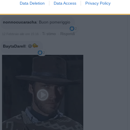
Data Deletion
Data Access
Privacy Policy
·
Ti stimo
·
Rispondi
12 Febbraio alle ore 10:57
nonnocucaracha
:
Buon pomeriggio
2
·
Ti stimo
·
Rispondi
12 Febbraio alle ore 15:16
BaytaDarell
:
😅
2