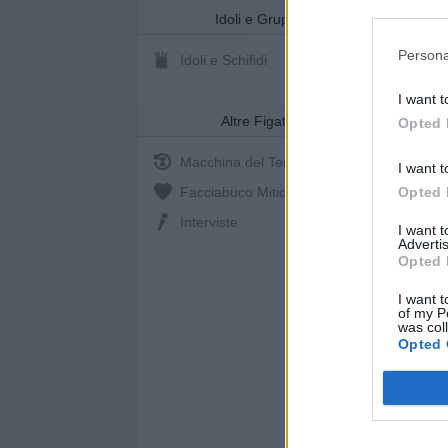
Idoli e Gruppi
Persona
Idoli e Schifidi
I want t
Altre Figate
Opted 
Macchina del Tempo
I want t
Facciabuco Mitic
0%
Opted 
Interviste
I want 
Advertis
Opted 
I want t
of my P
was col
Opted 