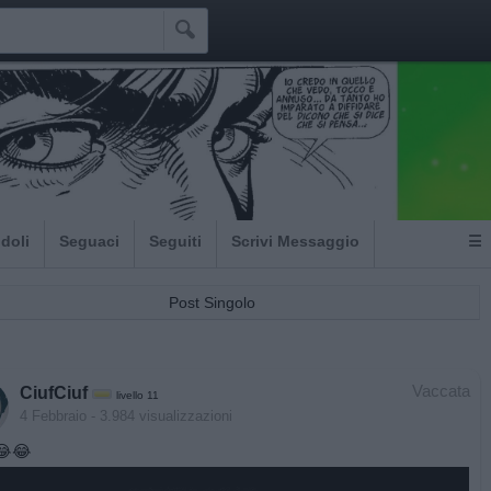

Idoli
Seguaci
Seguiti
Scrivi Messaggio
☰
Post Singolo
Vaccata
CiufCiuf
livello 11
4 Febbraio
- 3.984 visualizzazioni
 😂😂