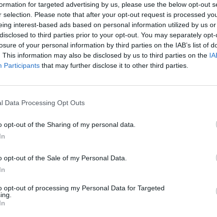
formation for targeted advertising by us, please use the below opt-out s
r selection. Please note that after your opt-out request is processed y
eing interest-based ads based on personal information utilized by us or
disclosed to third parties prior to your opt-out. You may separately opt-
isabel
:
losure of your personal information by third parties on the IAB’s list of
. This information may also be disclosed by us to third parties on the
IA
3
Participants
that may further disclose it to other third parties.
l Data Processing Opt Outs
o opt-out of the Sharing of my personal data.
In
o opt-out of the Sale of my Personal Data.
Animazione Leggerissima (0.08 Mb)
In
·
Ti stimo
·
Rispondi
4 Febbraio alle ore 21:39
to opt-out of processing my Personal Data for Targeted
Mosayco
:
ing.
In
2