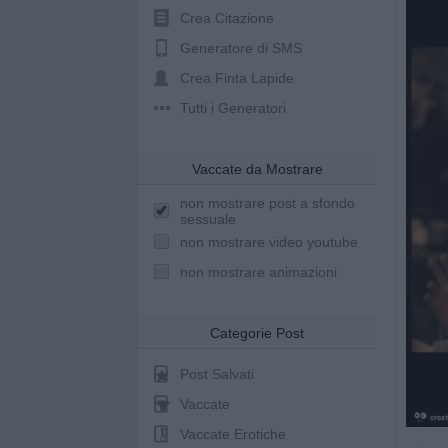
Crea Citazione
Generatore di SMS
Crea Finta Lapide
Tutti i Generatori
Vaccate da Mostrare
non mostrare post a sfondo
sessuale
non mostrare video youtube
non mostrare animazioni
Categorie Post
Post Salvati
Vaccate
Vaccate Erotiche