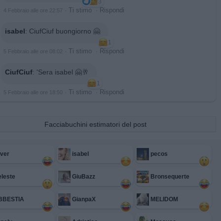
3
·
Ti stimo
·
Rispondi
4 Febbraio alle ore 22:57
isabel
:
CiufCiuf buongiorno 🤗
1
·
Ti stimo
·
Rispondi
5 Febbraio alle ore 08:02
CiufCiuf
:
'Sera isabel 🤗🥂
1
·
Ti stimo
·
Rispondi
5 Febbraio alle ore 18:50
Facciabuchini estimatori del post
iver
isabel
pecos
leste
GiuBazz
Bronsequerte
BBESTIA
GianpaX
MELIDOM