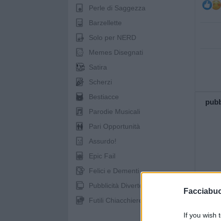
Perle di Saggezza
Barzellette
Solo per NERD
Memes Disegnati
Satira
Scherzi
Bestiacce
pubb
Parodie Musicali
Pari Opportunità
Assurdo!
Epic Fail
Felici e Dementi
Pubblicità Divertenti
Facciabu
Futili Chiacchiere
If you wish 