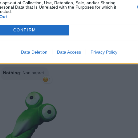
o opt-out of Collection, Use, Retention, Sale, and/or Sharing
ersonal Data that Is Unrelated with the Purposes for which it
lected.
Out
CONFIRM
Data Deletion
Data Access
Privacy Policy
·
Ti stimo
·
Rispondi
4 Febbraio alle ore 21:41
Nothing
:
Non saprei
1