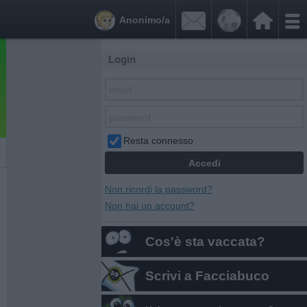


Anonimo/a
Login
Resta connesso
Non ricordi la password?
Non hai un account?
Cos'è sta vaccata?
Scrivi a Facciabuco