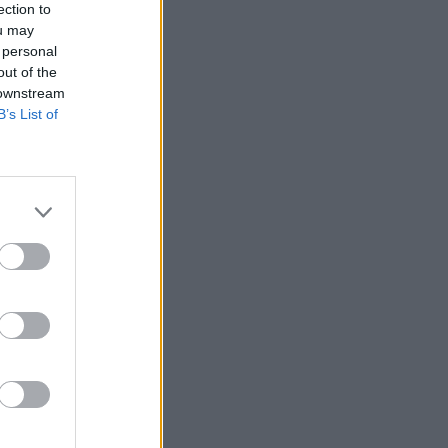
ection to
ou may
 personal
out of the
 downstream
B’s List of