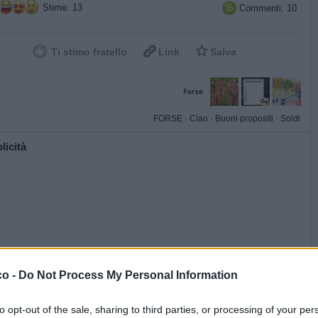
Stime: 13
Commenti: 10



Ti stimo fratello
Link
Salva
FORSE
·
Ciao
·
Buoni propositi
·
Soldi
licità
co -
Do Not Process My Personal Information
to opt-out of the sale, sharing to third parties, or processing of your per