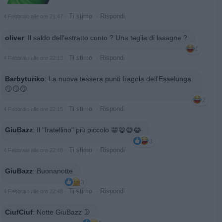
·
Ti stimo
·
Rispondi
4 Febbraio alle ore 21:47
oliver
:
Il saldo dell'estratto conto ? Una teglia di lasagne ?
1
·
Ti stimo
·
Rispondi
4 Febbraio alle ore 22:13
Barbyturiko
:
La nuova tessera punti fragola dell'Esselunga
😏😏😏
2
·
Ti stimo
·
Rispondi
4 Febbraio alle ore 22:15
GiuBazz
:
Il "fratellino" più piccolo 😁😆😅😂
3
·
Ti stimo
·
Rispondi
4 Febbraio alle ore 22:48
GiuBazz
:
Buonanotte
3
·
Ti stimo
·
Rispondi
4 Febbraio alle ore 22:48
CiufCiuf
:
Notte GiuBazz 🌛