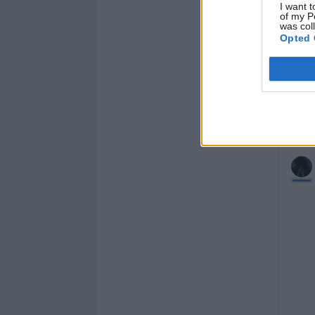
I want t
of my P
was col
Opted 