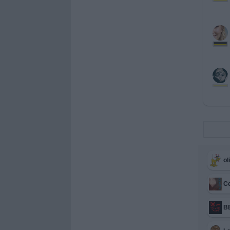
ol
Ce
B