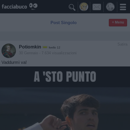

Post Singolo
≡ Menu
Satira
Potiomkin
livello 12
30 Gennaio
- 7.634 visualizzazioni
Vaddurmì va!