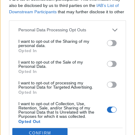
also be disclosed by us to third parties on the
IAB’s List of
Downstream Participants
that may further disclose it to other
third parties.
Thaimax
:
Personal Data Processing Opt Outs
1
I want to opt-out of the Sharing of my
personal data.
Opted In
I want to opt-out of the Sale of my
Personal Data.
Opted In
I want to opt-out of processing my
Personal Data for Targeted Advertising.
Opted In
30 Gennaio alle ore 20:37
·
Ti stimo
·
Rispondi
I want to opt-out of Collection, Use,
Retention, Sale, and/or Sharing of my
Personal Data that Is Unrelated with the
FarangTao
:
Sono d'accordo, a me il serbo, seppur
Purposes for which it was collected.
Opted Out
grandissimo campione, è stato sempre sulle palle 😅
1
30 Gennaio alle ore 20:54
CONFIRM