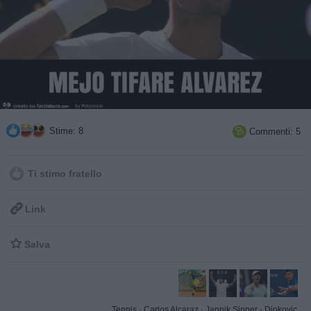
Stime: 8
Commenti: 5

Ti stimo fratello

Link

Salva
Tennis
·
Carlos Alcaraz
·
Jannik Sinner
·
Djokovic