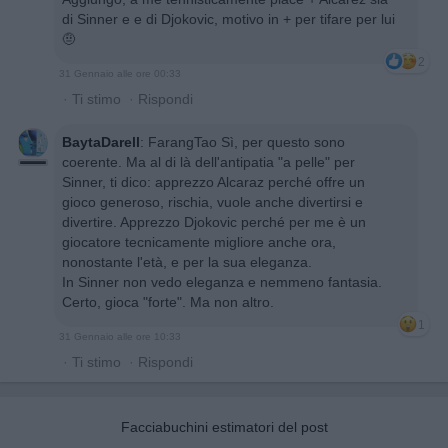
di Sinner e e di Djokovic, motivo in + per tifare per lui
🤨
2
31 Gennaio alle ore 00:33
·
Ti stimo
·
Rispondi
BaytaDarell
:
FarangTao Sì, per questo sono
coerente. Ma al di là dell'antipatia "a pelle" per
Sinner, ti dico: apprezzo Alcaraz perché offre un
gioco generoso, rischia, vuole anche divertirsi e
divertire. Apprezzo Djokovic perché per me è un
giocatore tecnicamente migliore anche ora,
nonostante l'età, e per la sua eleganza.
In Sinner non vedo eleganza e nemmeno fantasia.
Certo, gioca "forte". Ma non altro.
1
31 Gennaio alle ore 10:33
·
Ti stimo
·
Rispondi
Facciabuchini estimatori del post