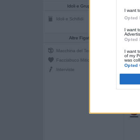
Idoli e Gruppi
I want t
Opted 
Idoli e Schifidi
I want 
Advertis
Altre Figate
Opted 
Macchina del Tempo
I want t
of my P
was col
Facciabuco Mitic
0%
Opted 
Interviste