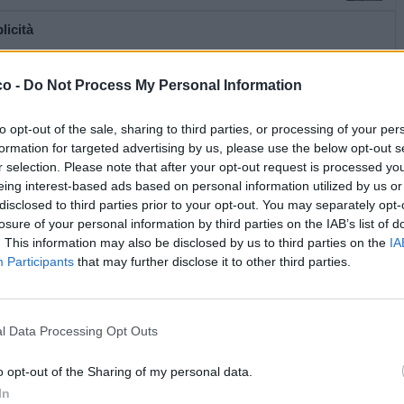
licità
co -
Do Not Process My Personal Information
to opt-out of the sale, sharing to third parties, or processing of your per
formation for targeted advertising by us, please use the below opt-out s
r selection. Please note that after your opt-out request is processed y
eing interest-based ads based on personal information utilized by us or
disclosed to third parties prior to your opt-out. You may separately opt-
losure of your personal information by third parties on the IAB’s list of
. This information may also be disclosed by us to third parties on the
IA
Participants
that may further disclose it to other third parties.
Mollicone63
:
Notte a tutti
l Data Processing Opt Outs
2
·
Ti stimo
·
Rispondi
9 Gennaio alle ore 22:22
o opt-out of the Sharing of my personal data.
In