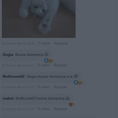
·
Ti stimo
·
Rispondi
10 Gennaio alle ore 20:32
Gegia
:
Buona domenica 😽
2
·
Ti stimo
·
Rispondi
11 Gennaio alle ore 11:14
Mollicone63
:
Gegia buona domenica a te 😻
2
·
Ti stimo
·
Rispondi
11 Gennaio alle ore 11:15
isabel
:
Mollicone63 buona domenica 🤗
1
·
Ti stimo
·
Rispondi
11 Gennaio alle ore 12:15