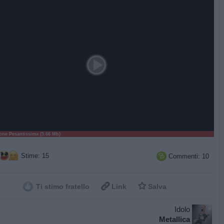
ne Pesantissima (5.66 Mb)
Stime: 15
Commenti: 10



Ti stimo fratello
Link
Salva
Idolo
Metallica