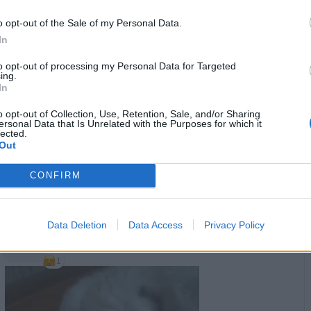
Mosayco
:
Mollicone63 notte
o opt-out of the Sale of my Personal Data.
·
Ti stimo
·
Rispondi
9 Gennaio alle ore 22:29
In
GiuBazz
:
Buonanotte
to opt-out of processing my Personal Data for Targeted
ing.
In
·
Ti stimo
·
Rispondi
9 Gennaio alle ore 22:29
o opt-out of Collection, Use, Retention, Sale, and/or Sharing
isabel
:
Buon sabato sera 🤗
ersonal Data that Is Unrelated with the Purposes for which it
lected.
Out
·
Ti stimo
·
Rispondi
10 Gennaio alle ore 18:16
Mollicone63
:
isabel ma ciao isa..grazie mille anche a te🤗
CONFIRM
1
·
Ti stimo
·
Rispondi
10 Gennaio alle ore 18:18
Data Deletion
Data Access
Privacy Policy
Celeste
:
1