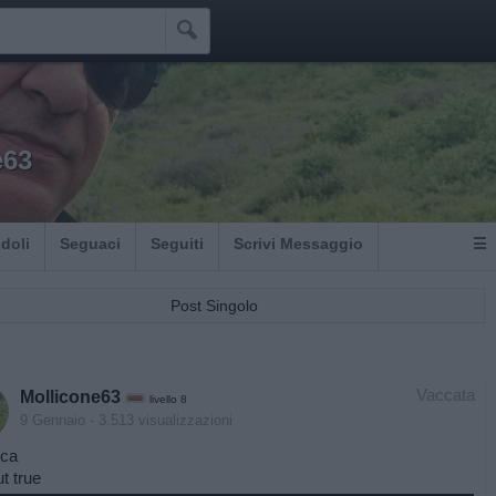

e63
Idoli
Seguaci
Seguiti
Scrivi Messaggio
☰
Post Singolo
Vaccata
Mollicone63
livello 8
9 Gennaio
- 3.513 visualizzazioni
ica
t true