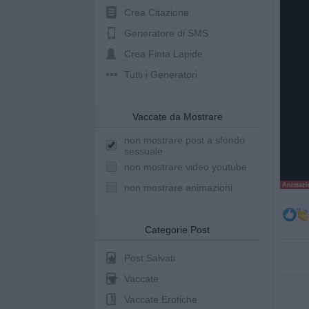
Crea Citazione
Generatore di SMS
Crea Finta Lapide
Tutti i Generatori
Vaccate da Mostrare
non mostrare post a sfondo
sessuale
non mostrare video youtube
Animazio
non mostrare animazioni
Categorie Post
Post Salvati
Vaccate
Vaccate Erotiche