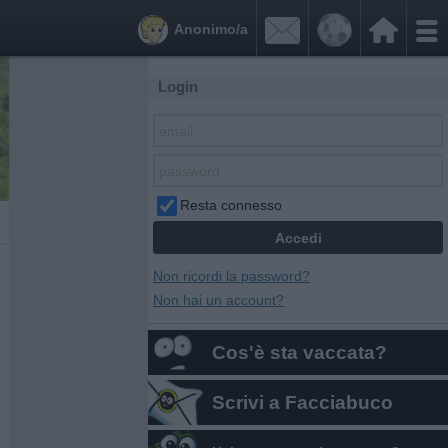


Anonimo/a
Login
Resta connesso
Non ricordi la password?
Non hai un account?
Cos'è sta vaccata?
Scrivi a Facciabuco