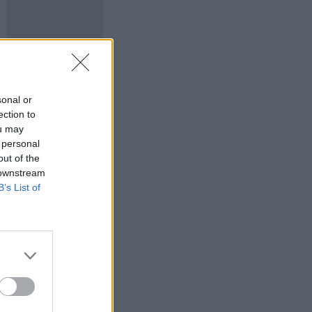
sonal or
ection to
ou may
 personal
out of the
 downstream
B’s List of