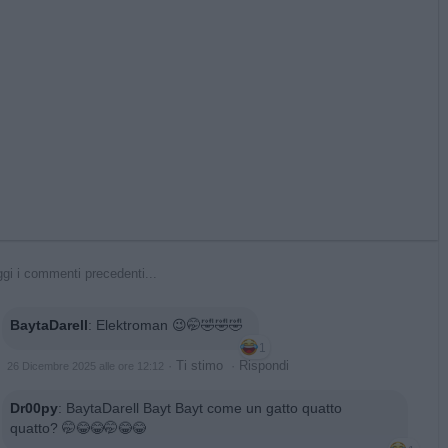
gi i commenti precedenti...
BaytaDarell
:
Elektroman 😉🤭🤣🤣🤣
1
·
Ti stimo
·
Rispondi
26 Dicembre 2025 alle ore 12:12
Dr00py
:
BaytaDarell Bayt Bayt come un gatto quatto
quatto? 🤭😂😂🤭😂😂