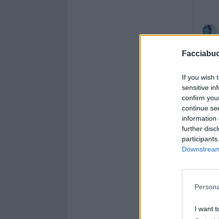
Facciabu
If you wish 
sensitive in
confirm you
continue se
information 
further disc
participants
Downstream 
Persona
I want t