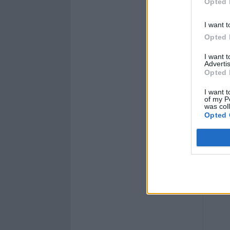
Opted 
I want t
Opted 
I want 
Advertis
Opted 
I want t
of my P
was col
Opted 