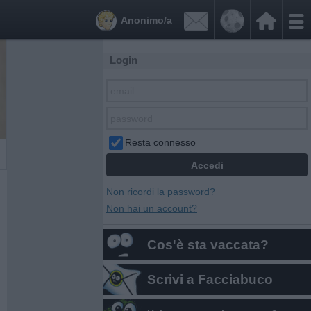


Anonimo/a
Login
Resta connesso
Non ricordi la password?
Non hai un account?
Cos'è sta vaccata?
Scrivi a Facciabuco