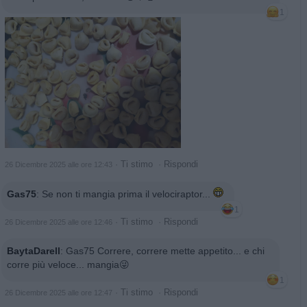
1
·
Ti stimo
·
Rispondi
26 Dicembre 2025 alle ore 12:43
Gas75
:
Se non ti mangia prima il velociraptor...
1
·
Ti stimo
·
Rispondi
26 Dicembre 2025 alle ore 12:46
BaytaDarell
:
Gas75 Correre, correre mette appetito... e chi
corre più veloce... mangia😜
1
·
Ti stimo
·
Rispondi
26 Dicembre 2025 alle ore 12:47