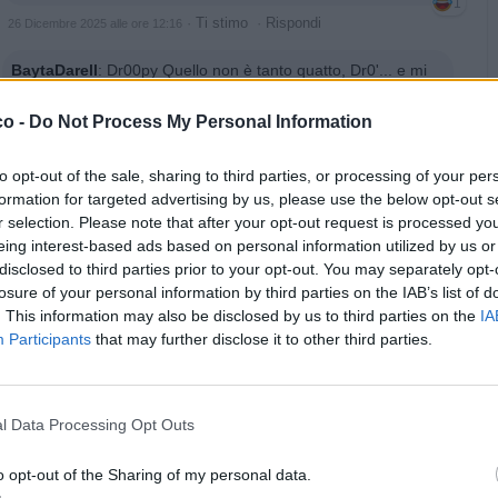
1
·
Ti stimo
·
Rispondi
26 Dicembre 2025 alle ore 12:16
BaytaDarell
:
Dr00py Quello non è tanto quatto, Dr0'... e mi
sa che nel suo sacco, se non corriamo veloci, ci andiamo a
finire noi🤭🤭😱😱🤣🤣🤣
co -
Do Not Process My Personal Information
1
·
Ti stimo
·
Rispondi
26 Dicembre 2025 alle ore 12:17
to opt-out of the sale, sharing to third parties, or processing of your per
formation for targeted advertising by us, please use the below opt-out s
bikerfra
:
BaytaDarell ....e oggi dove lo lasci??? Mica posso
r selection. Please note that after your opt-out request is processed y
Digiunare....
eing interest-based ads based on personal information utilized by us or
1
disclosed to third parties prior to your opt-out. You may separately opt-
·
Ti stimo
·
Rispondi
26 Dicembre 2025 alle ore 12:19
losure of your personal information by third parties on the IAB’s list of
. This information may also be disclosed by us to third parties on the
IA
Dr00py
:
BaytaDarell Bayt Bayt allora misa che mi
Participants
that may further disclose it to other third parties.
ammangia per primo che di correre non son capace 😎🤭😂
😂 addiè mond crudelio 😎🤭😂😂😂
1
·
Ti stimo
·
Rispondi
26 Dicembre 2025 alle ore 12:21
l Data Processing Opt Outs
BaytaDarell
:
bikerfra 🤣🤣🤣
o opt-out of the Sharing of my personal data.
1