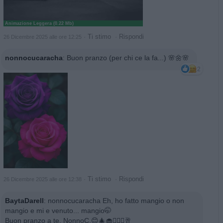
Animazione Leggera (0.22 Mb)
·
Ti stimo
·
Rispondi
26 Dicembre 2025 alle ore 12:25
nonnocucaracha
:
Buon pranzo (per chi ce la fa...) 🌸🌼🌸
2
·
Ti stimo
·
Rispondi
26 Dicembre 2025 alle ore 12:38
BaytaDarell
:
nonnocucaracha Eh, ho fatto mangio o non
mangio e mi e venuto... mangio🤭
Buon pranzo a te, NonnoC.😊🎄🧁🙋🏼‍♀️🥂