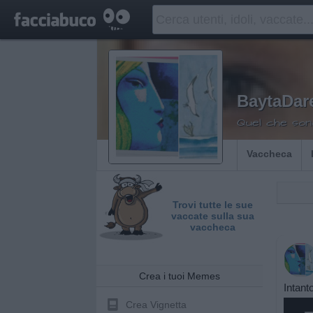
BaytaDare
Quel che son
Vaccheca
Trovi tutte le sue
vaccate sulla sua
vaccheca
Crea i tuoi Memes
Intant
Crea Vignetta