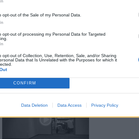
In
o opt-out of the Sale of my Personal Data.
In
to opt-out of processing my Personal Data for Targeted
ing.
In
o opt-out of Collection, Use, Retention, Sale, and/or Sharing
ersonal Data that Is Unrelated with the Purposes for which it
lected.
·
Ti stimo
·
Rispondi
26 Dicembre 2025 alle ore 12:23
Out
BaytaDarell
:
Dr00py Allora.... Dr0'... 🤭🤣🤣🤣🤣
CONFIRM
1
Data Deletion
Data Access
Privacy Policy