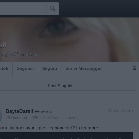

ll
o è affare mio.
Idoli
Seguaci
Seguiti
Scrivi Messaggio
☰
Post Singolo
Chiacchiera
BaytaDarell
livello 13
26 Dicembre 2025
- 7.082 visualizzazioni
o mettiamoci avanti per il cenone del 31 dicembre