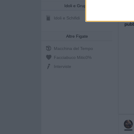
Idoli e Gruppi
Idoli e Schifidi
pubb
Altre Figate
Macchina del Tempo
Facciabuco Mitic
0%
Interviste