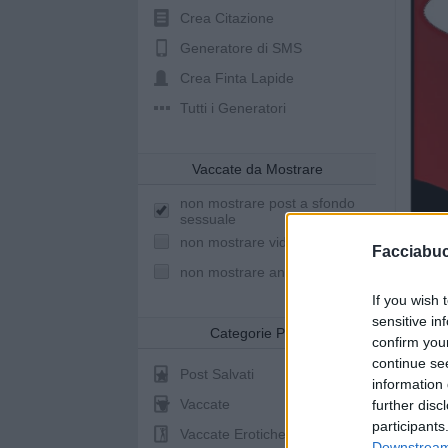
Crea Citazione
Generatore di SMS
Crea Finta Lapide
Tutti i Generatori
Vaccate da Mostrare
non mostrare post a sfondo
sessuale
non mostrare video youtube
Facciabu
non mostrare animazioni
If you wish 
sensitive in
Categorie Post
confirm you
continue se
Post Salvati
information 
Vaccate
further disc
participants
Vaccate Erotiche
Downstream 