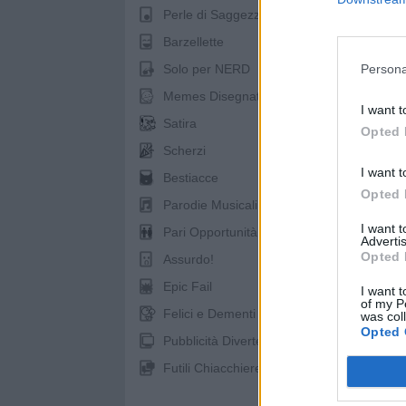
Perle di Saggezza
Barzellette
Solo per NERD
Persona
Memes Disegnati
I want t
Satira
Opted 
Scherzi
I want t
Bestiacce
Opted 
Parodie Musicali
I want 
Pari Opportunità
Advertis
Opted 
Assurdo!
Epic Fail
I want t
of my P
Felici e Dementi
was col
Opted 
Pubblicità Divertenti
Futili Chiacchiere