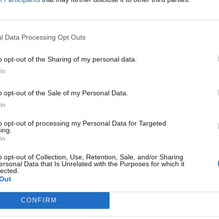
l Data Processing Opt Outs
o opt-out of the Sharing of my personal data.
In
o opt-out of the Sale of my Personal Data.
In
to opt-out of processing my Personal Data for Targeted
ing.
In
o opt-out of Collection, Use, Retention, Sale, and/or Sharing
Stime: 7
ersonal Data that Is Unrelated with the Purposes for which it
Commenti: 1

lected.
Out


Ti stimo fratello
Link
Salva
CONFIRM