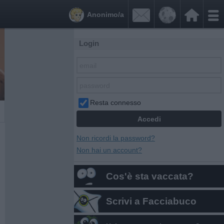


Anonimo/a
Login
Resta connesso
Non ricordi la password?
Non hai un account?
Cos'è sta vaccata?
Scrivi a Facciabuco