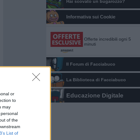
Hai scovato un bugarozzo?
Informativa sui Cookie
Offerte incredibili ogni 5
minuti
Il Forum di Facciabuco
La Biblioteca di Facciabuco
sonal or
Educazione Digitale
ection to
ou may
 personal
out of the
 downstream
B’s List of