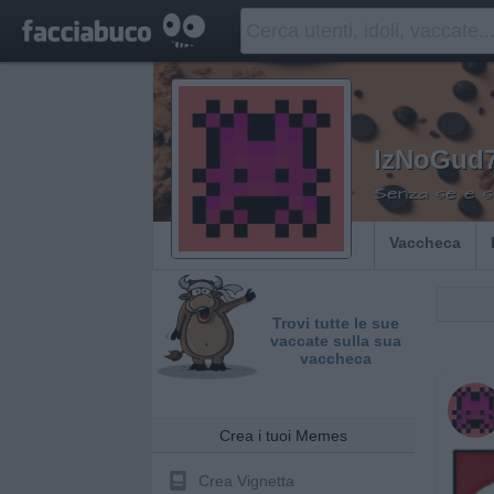
IzNoGud
Senza se e se
Vaccheca
Trovi tutte le sue
vaccate sulla sua
vaccheca
Crea i tuoi Memes
Crea Vignetta