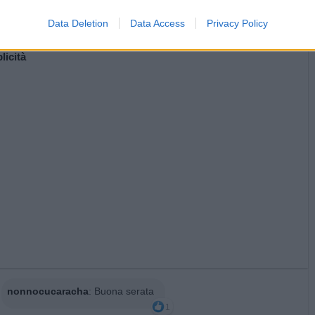
Data Deletion
Data Access
Privacy Policy
Canto di Natale
·
Cyanide and Happiness
·
Pac-Man
licità
nonnocucaracha
:
Buona serata
1