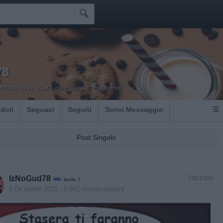

78
nza ma, nun cia pozz' mai fa'!
Idoli
Seguaci
Seguiti
Scrivi Messaggio
☰
Post Singolo
Vaccata
IzNoGud78
livello 7
8 Dicembre 2025
- 5.041 visualizzazioni