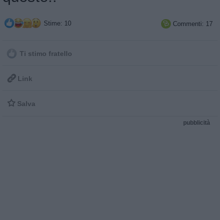
Stime: 10
Commenti: 17

Ti stimo fratello

Link

Salva
pubblicità