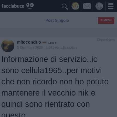

Post Singolo
≡ Menu
Chiacchiera
mitocondrio
livello 8
3 Dicembre 2025
- 4.941 visualizzazioni
Informazione di servizio..io
sono cellula1965..per motivi
che non ricordo non ho potuto
mantenere il vecchio nik e
quindi sono rientrato con
questo..