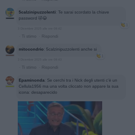
5calzinipuzzolenti
:
Te sarai scordato la chiave
password 🤣😂
1
3 Dicembre 2025 alle ore 08:42
·
Ti stimo
·
Rispondi
mitocondrio
:
5calzinipuzzolenti anche si
1
3 Dicembre 2025 alle ore 08:43
·
Ti stimo
·
Rispondi
Epaminonda
:
Se cerchi tra i Nick degli utenti c'è un
Cellula1956 ma una volta cliccato non appare la sua
icona: desaparecido