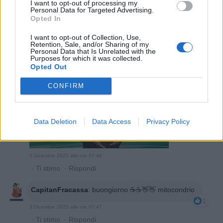
mitocondrio
:
Bronsequerte mi piace essere onesto
I want to opt-out of processing my
Personal Data for Targeted Advertising.
1
Opted In
3 Dicembre 2025 alle ore 07:45
·
Ti stimo
·
Rispondi
I want to opt-out of Collection, Use,
Retention, Sale, and/or Sharing of my
Personal Data that Is Unrelated with the
Plat64
:
Purposes for which it was collected.
1
Opted Out
CONFIRM
Data Deletion
Data Access
Privacy Policy
3 Dicembre 2025 alle ore 07:46
·
Ti stimo
·
Rispondi
CapitanFracassa
:
buongiorno ☕️☕️👋👋 mitocondrio
1
3 Dicembre 2025 alle ore 07:47
·
Ti stimo
·
Rispondi