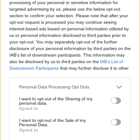
processing of your personal or sensitive information for
targeted advertising by us, please use the below opt-out
section to confirm your selection. Please note that after your
opt-out request is processed you may continue seeing
3 Dicembre 2025 alle ore 07:40
interest-based ads based on personal information utilized by
·
Ti stimo
·
Rispondi
us or personal information disclosed to third parties prior to
your opt-out. You may separately opt-out of the further
hamilton89
:
disclosure of your personal information by third parties on the
2
IAB’s list of downstream participants. This information may
Si', ma legale questa cosa?
also be disclosed by us to third parties on the
IAB’s List of
Downstream Participants
that may further disclose it to other
third parties.
Personal Data Processing Opt Outs
I want to opt-out of the Sharing of my
personal data.
Opted In
I want to opt-out of the Sale of my
3 Dicembre 2025 alle ore 07:42
Personal Data.
·
Ti stimo
·
Rispondi
Opted In