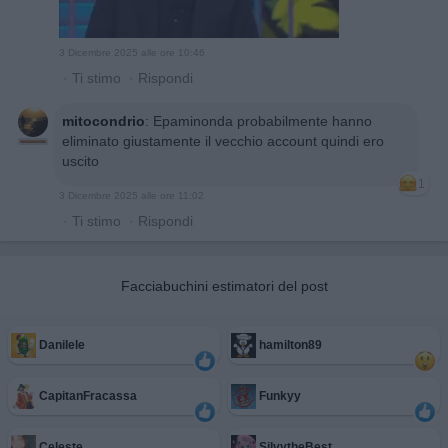
3 Dicembre 2025 alle ore 10:46
·
Ti stimo
·
Rispondi
mitocondrio
:
Epaminonda probabilmente hanno
eliminato giustamente il vecchio account quindi ero
uscito
1
3 Dicembre 2025 alle ore 11:02
·
Ti stimo
·
Rispondi
Facciabuchini estimatori del post
Danilele
hamilton89
CapitanFracassa
Funkyy
Celeste
SilvytheBest