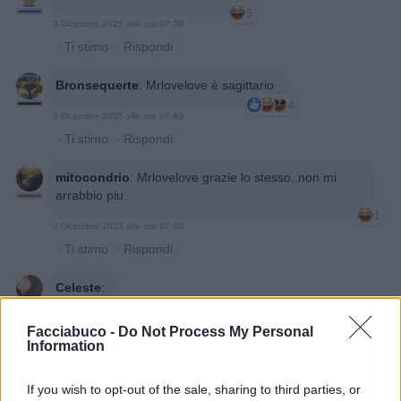
3
3 Dicembre 2025 alle ore 07:39
·
Ti stimo
·
Rispondi
Bronsequerte
:
Mrlovelove è sagittario
4
3 Dicembre 2025 alle ore 07:40
·
Ti stimo
·
Rispondi
mitocondrio
:
Mrlovelove grazie lo stesso..non mi
arrabbio piu
1
3 Dicembre 2025 alle ore 07:40
·
Ti stimo
·
Rispondi
Celeste
:
3
Facciabuco -
Do Not Process My Personal
Information
If you wish to opt-out of the sale, sharing to third parties, or