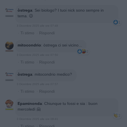
òstrega
:
Sei biologo? I tuoi nick sono sempre in
tema. 😉
1
3 Dicembre 2025 alle ore 07:48
·
Ti stimo
·
Rispondi
mitocondrio
:
òstrega ci sei vicino...
2
3 Dicembre 2025 alle ore 07:50
·
Ti stimo
·
Rispondi
òstrega
:
mitocondrio medico?
3 Dicembre 2025 alle ore 07:57
·
Ti stimo
·
Rispondi
Epaminonda
:
Chiunque tu fossi e sia : buon
mercoledì 🤗
2
3 Dicembre 2025 alle ore 08:41
·
Ti stimo
·
Rispondi