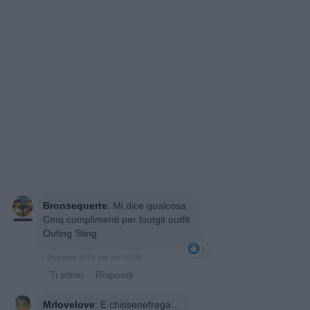
Bronsequerte
:
Mi dice qualcosa
Cmq complimenti per loutgit outfit
Outing Sting
1
3 Dicembre 2025 alle ore 07:39
·
Ti stimo
·
Rispondi
Mrlovelove
:
E chissenefrega...