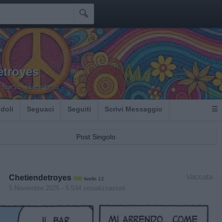

etroyes
tario, libertino.
Idoli
Seguaci
Seguiti
Scrivi Messaggio
☰
Post Singolo
Vaccata
Chetiendetroyes
livello 12
5 Novembre 2025
- 5.534 visualizzazioni