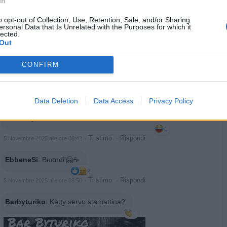
In
o opt-out of Collection, Use, Retention, Sale, and/or Sharing
ersonal Data that Is Unrelated with the Purposes for which it
lected.
Out
CONFIRM
Mirtillalilla
:
Buongiorno Chet 😘
1
·
Ti stimo
·
Rispondi
5 Novembre 2025 alle ore 08:22
Data Deletion
Data Access
Privacy Policy
5calzinipuzzolenti
:
Ciao Zietto sconvolto 😂🤣
1
·
Ti stimo
·
Rispondi
5 Novembre 2025 alle ore 08:42
EbbeneSi
:
Buondi'🤗☕
2
·
Ti stimo
·
Rispondi
5 Novembre 2025 alle ore 08:50
Barbyturiko
:
Ketty servo stamattina?
1