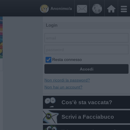


Anonimo/a
Login
Resta connesso
Non ricordi la password?
Non hai un account?
Cos'è sta vaccata?
Scrivi a Facciabuco