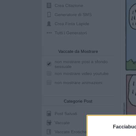
Crea Citazione
Generatore di SMS
Crea Finta Lapide
Tutti i Generatori
Vaccate da Mostrare
non mostrare post a sfondo
sessuale
non mostrare video youtube
non mostrare animazioni
Categorie Post
Post Salvati
Vaccate
Facciabu
Vaccate Erotiche