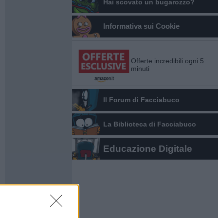
Hai scovato un bugarozzo?
Informativa sui Cookie
Offerte incredibili ogni 5
minuti
Il Forum di Facciabuco
La Biblioteca di Facciabuco
Educazione Digitale