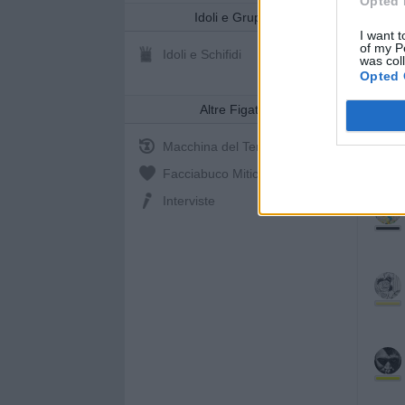
Opted 
Idoli e Gruppi
I want t
of my P
Idoli e Schifidi
was col
Opted 
Altre Figate
Macchina del Tempo
Facciabuco Mitic
0%
Interviste