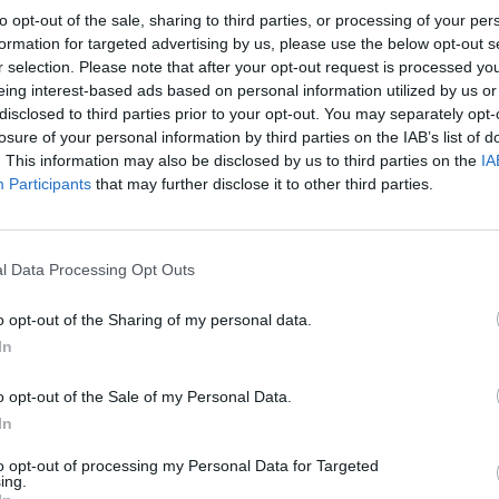
to opt-out of the sale, sharing to third parties, or processing of your per
formation for targeted advertising by us, please use the below opt-out s
r selection. Please note that after your opt-out request is processed y
eing interest-based ads based on personal information utilized by us or
Stime: 10
Commenti: 5

disclosed to third parties prior to your opt-out. You may separately opt-
losure of your personal information by third parties on the IAB’s list of
. This information may also be disclosed by us to third parties on the
IA


Ti stimo fratello
Link
Salva
Participants
that may further disclose it to other third parties.
Idolo
Snoopy
l Data Processing Opt Outs
licità
o opt-out of the Sharing of my personal data.
In
o opt-out of the Sale of my Personal Data.
In
to opt-out of processing my Personal Data for Targeted
ing.