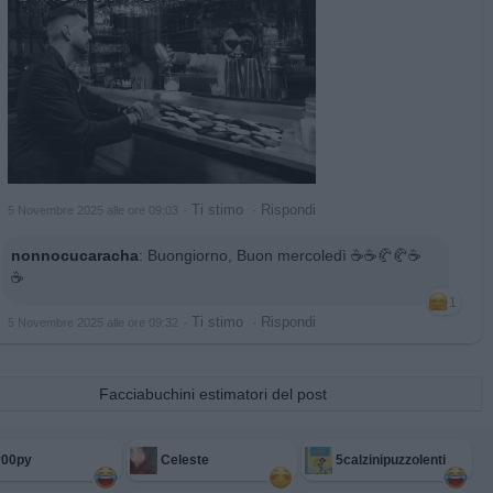
·
Ti stimo
·
Rispondi
5 Novembre 2025 alle ore 09:03
nonnocucaracha
:
Buongiorno, Buon mercoledì ☕️☕️🥐🥐☕️
☕️
1
·
Ti stimo
·
Rispondi
5 Novembre 2025 alle ore 09:32
Facciabuchini estimatori del post
r00py
Celeste
5calzinipuzzolenti