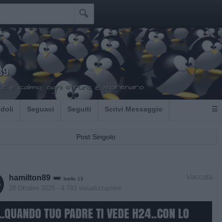

89
re è calmo, ogni strunz è marenaro.
Idoli
Seguaci
Seguiti
Scrivi Messaggio
☰
Post Singolo
Vaccata
hamilton89
livello 13
28 Ottobre 2025
- 4.793 visualizzazioni