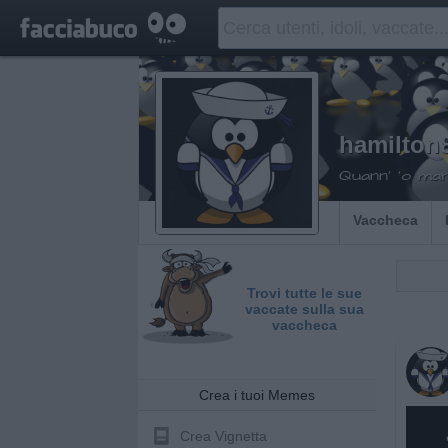
hamilton
Quann' 'o ma
Vaccheca
Trovi tutte le sue
vaccate sulla sua
vaccheca
Crea i tuoi Memes
Crea Vignetta