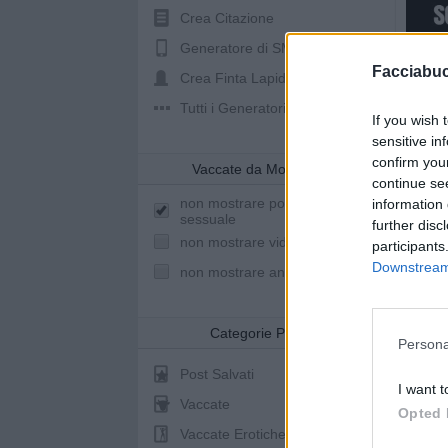
Crea Citazione
Generatore di SMS
Facciabu
Crea Finta Lapide
Tutti i Generatori
If you wish 
sensitive in
confirm you
Vaccate da Mostrare
continue se
non mostrare post a sfondo
information 
sessuale
further disc
non mostrare video youtube
participants
Downstream 
non mostrare animazioni
Categorie Post
Persona
Post Salvati
I want t
Vaccate
Opted 
Vaccate Erotiche