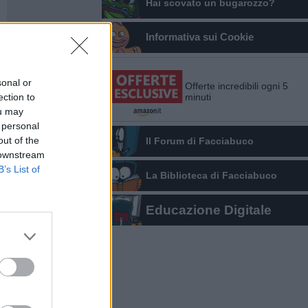
Hai scovato un bugarozzo?
Informativa sui Cookie
sonal or
Offerte incredibili ogni 5
ection to
minuti
ou may
 personal
out of the
Il Forum di Facciabuco
 downstream
B’s List of
La Biblioteca di Facciabuco
Educazione Digitale