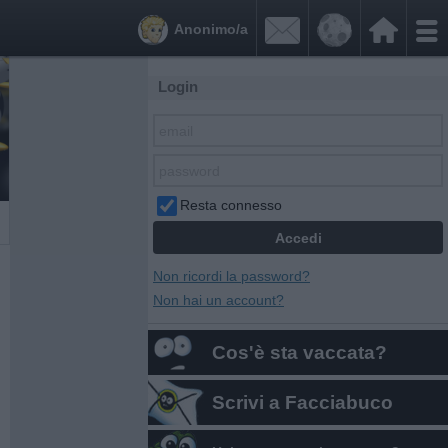


Anonimo/a
Login
Resta connesso
Non ricordi la password?
Non hai un account?
Cos'è sta vaccata?
Scrivi a Facciabuco