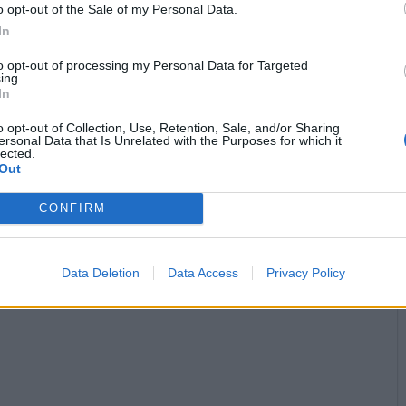
o opt-out of the Sale of my Personal Data.


Ti stimo fratello
Link
Salva
In
to opt-out of processing my Personal Data for Targeted
ing.
In
Facciabuco FanClub
·
Facciabuco
·
Cellulare
·
Alberto Angela
·
Social Network
o opt-out of Collection, Use, Retention, Sale, and/or Sharing
ersonal Data that Is Unrelated with the Purposes for which it
licità
lected.
Out
CONFIRM
Data Deletion
Data Access
Privacy Policy