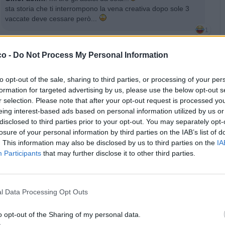
sta storia che ti interrompono la vena creativa dopo sole 3
vaccate deve cessare però...
1
·
Ti stimo
·
Rispondi
18 Ottobre 2025 alle ore 20:11
co -
Do Not Process My Personal Information
GinoPaolini
:
senza fare polemica ma segnalo che manca il
simbolo œ maiuscolo nel creatore di vignette... non vorrei
to opt-out of the sale, sharing to third parties, or processing of your per
che qualche francese si offendesse...
formation for targeted advertising by us, please use the below opt-out s
r selection. Please note that after your opt-out request is processed y
·
Ti stimo
·
Rispondi
18 Ottobre 2025 alle ore 20:18
eing interest-based ads based on personal information utilized by us or
disclosed to third parties prior to your opt-out. You may separately opt-
Spanki
:
GinoPaolini Le prepari, le archivi e le lanci a tempo
losure of your personal information by third parties on the IAB’s list of
debito 🤷😂
. This information may also be disclosed by us to third parties on the
IA
1
Participants
that may further disclose it to other third parties.
·
Ti stimo
·
Rispondi
18 Ottobre 2025 alle ore 20:19
GinoPaolini
:
Spanki quando ti assale l'estro creativo il
tempo non esiste!!!
l Data Processing Opt Outs
l'estro prevale su tutto!
1
o opt-out of the Sharing of my personal data.