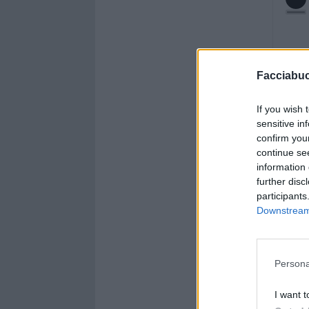
Facciabu
If you wish 
sensitive in
confirm you
continue se
information 
further disc
participants
Downstream 
Persona
I want t