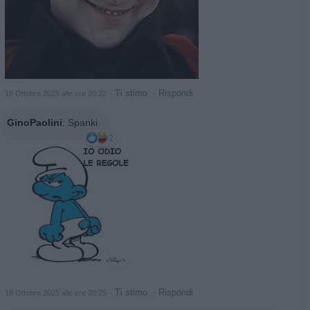
·
Ti stimo
·
Rispondi
18 Ottobre 2025 alle ore 20:22
GinoPaolini
:
Spanki
2
·
Ti stimo
·
Rispondi
18 Ottobre 2025 alle ore 20:25