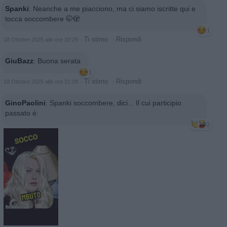
Spanki
:
Neanche a me piacciono, ma ci siamo iscritte qui e
tocca soccombere 🤭🫣
1
·
Ti stimo
·
Rispondi
18 Ottobre 2025 alle ore 20:29
GiuBazz
:
Buona serata
1
·
Ti stimo
·
Rispondi
18 Ottobre 2025 alle ore 21:08
GinoPaolini
:
Spanki soccombere, dici... Il cui participio
passato è:
2