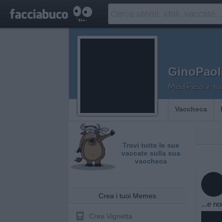
GinoPaol
Modifica il 
Vaccheca
Trovi tutte le sue
vaccate sulla sua
vaccheca
Crea i tuoi Memes
...e no
Crea Vignetta