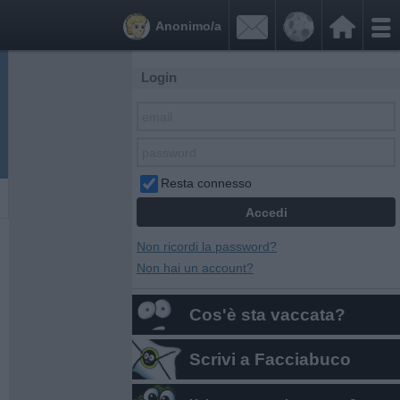


Anonimo/a
Login
Resta connesso
Non ricordi la password?
Non hai un account?
Cos'è sta vaccata?
Scrivi a Facciabuco