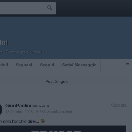

ini
tuo Motto personale
Idoli
Seguaci
Seguiti
Scrivi Messaggio
☰
Post Singolo
Vaccata
GinoPaolini
livello 9
18 Ottobre 2025
- 6.666 visualizzazioni
n solo l'occhio direi...