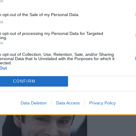
In
o opt-out of the Sale of my Personal Data.
In
to opt-out of processing my Personal Data for Targeted
ing.
In
o opt-out of Collection, Use, Retention, Sale, and/or Sharing
Animazione Leggera (0.33 Mb)
ersonal Data that Is Unrelated with the Purposes for which it
lected.
·
Ti stimo
·
Rispondi
18 Ottobre 2025 alle ore 20:21
Out
Spanki
:
GinoPaolini Ehhh, ma tocca rispettare le regole
CONFIRM
1
Data Deletion
Data Access
Privacy Policy