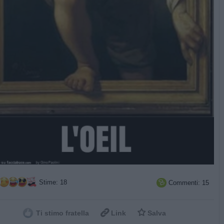
Stime: 18
Commenti: 15



Ti stimo fratella
Link
Salva