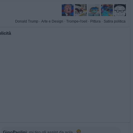
Donald Trump
·
Arte e Design
·
Trompe-l'oeil
·
Pittura
·
Satira politica
licità
GinoPaolini
:
mi tiro gli assist da sola...