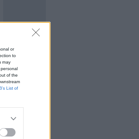
sonal or
ection to
ou may
 personal
out of the
 downstream
B’s List of