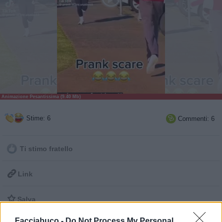
Animazione Pesantissima (9.40 Mb)
Stime: 6
Commenti: 6

Ti stimo fratello

Link

Salva
Facciabuco -
Do Not Process My Personal