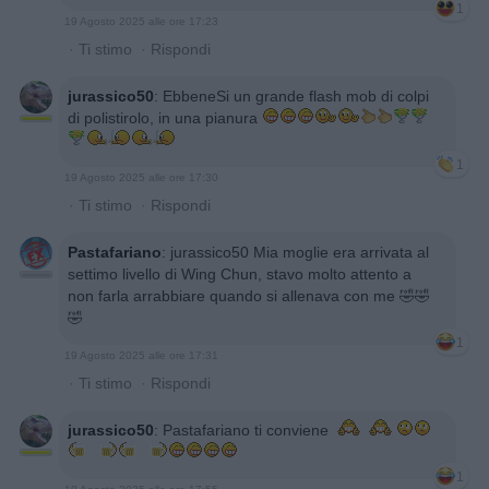
1
19 Agosto 2025 alle ore 17:23
·
Ti stimo
·
Rispondi
jurassico50
:
EbbeneSi un grande flash mob di colpi
di polistirolo, in una pianura
1
19 Agosto 2025 alle ore 17:30
·
Ti stimo
·
Rispondi
Pastafariano
:
jurassico50 Mia moglie era arrivata al
settimo livello di Wing Chun, stavo molto attento a
non farla arrabbiare quando si allenava con me 🤣🤣
🤣
1
19 Agosto 2025 alle ore 17:31
·
Ti stimo
·
Rispondi
jurassico50
:
Pastafariano ti conviene
1