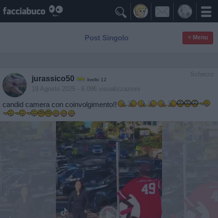

Post Singolo
≡ Menu
Scherzo
jurassico50
livello 12
19 Agosto 2025
- 6.086 visualizzazioni
candid camera con coinvolgimento!!