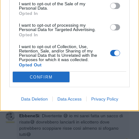
I want to opt-out of the Sale of my
Personal Data.
Opted In
I want to opt-out of processing my
Personal Data for Targeted Advertising.
Opted In
Pastafariano
:
Se c'era mia moglie lo menava senza
il plasticone... 🤣🤣🤣
I want to opt-out of Collection, Use,
Retention, Sale, and/or Sharing of my
1
Personal Data that Is Unrelated with the
19 Agosto 2025 alle ore 17:10
Purposes for which it was collected.
·
Ti stimo
·
Rispondi
Opted Out
CONFIRM
jurassico50
:
Pastafariano per quello gli mette in
mano solo quello di plastica
1
19 Agosto 2025 alle ore 17:11
Data Deletion
Data Access
Privacy Policy
·
Ti stimo
·
Rispondi
EbbeneSi
:
Divertente 😅 io mi sarei fatta un sacco di
risate😅 dovrebbero lanciarli in elicottero dove
potrebbero scoppiare risse così almeno si sfogano
tutti😅