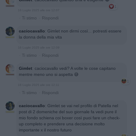
1
16 Luglio 2025 alle ore 12:07
·
Ti stimo
·
Rispondi
caciocavallo
:
Gimlet non dirmi così... potresti essere
la donna della mia vita
16 Luglio 2025 alle ore 12:09
·
Ti stimo
·
Rispondi
Gimlet
:
caciocavallo vedi? A volte le cose capitano
mentre meno uno si aspetta 😅
1
16 Luglio 2025 alle ore 12:11
·
Ti stimo
·
Rispondi
caciocavallo
:
Gimlet se vai nel profilo di Patella nel
post di 2 domeniche del suo giornale fa vedi pure il
mio fondo schiena coi boxer così puoi fare un check-
up completo e prendere una decisione molto
importante x il nostro futuro