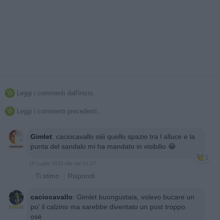
Leggi i commenti dall'inizio...

Leggi i commenti precedenti...

Gimlet
:
caciocavallo siiii quello spazio tra l alluce e la
punta del sandalo mi ha mandato in visibilio 😂
1
16 Luglio 2025 alle ore 01:27
·
Ti stimo
·
Rispondi
caciocavallo
:
Gimlet buongustaia, volevo bucare un
po' il calzino ma sarebbe diventato un post troppo
osé