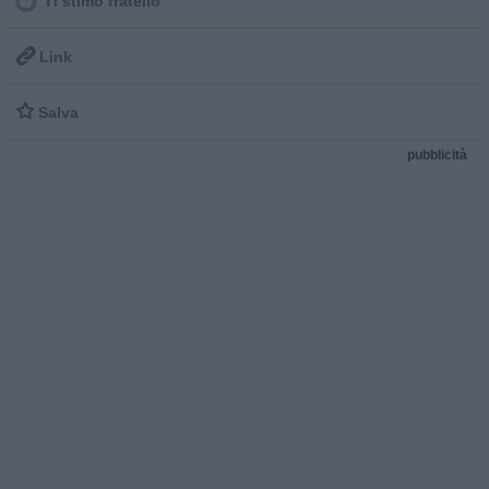
Ti stimo fratello

Link

Salva
pubblicità