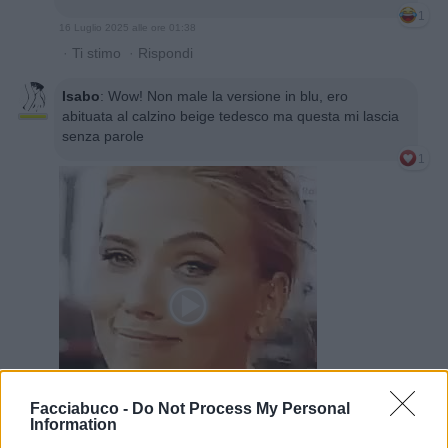
1
16 Luglio 2025 alle ore 01:38
·
Ti stimo
·
Rispondi
Isabo
:
Wow! Non male la versione in blu, ero
abituata al calzino beige tedesco ma questa mi lascia
senza parole
1
Facciabuco -
Do Not Process My Personal
Information