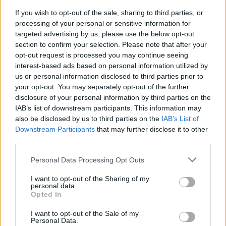
Animazione Leggerissima (0.05 Mb)
If you wish to opt-out of the sale, sharing to third parties, or
16 Luglio 2025 alle ore 06:43
processing of your personal or sensitive information for
·
Ti stimo
·
Rispondi
targeted advertising by us, please use the below opt-out
section to confirm your selection. Please note that after your
caciocavallo
:
Isabo non avevo dubbi che avrei fatto
opt-out request is processed you may continue seeing
colpo su una che ne sai dell'alta moda e di begli
interest-based ads based on personal information utilized by
uomini
us or personal information disclosed to third parties prior to
1
16 Luglio 2025 alle ore 08:55
your opt-out. You may separately opt-out of the further
·
Ti stimo
·
Rispondi
disclosure of your personal information by third parties on the
IAB’s list of downstream participants. This information may
also be disclosed by us to third parties on the
IAB’s List of
Gimlet
:
caciocavallo no meglio immaginare....le cose
è meglio pensare a come potrebbero essere 😜
Downstream Participants
that may further disclose it to other
third parties.
1
16 Luglio 2025 alle ore 09:53
·
Ti stimo
·
Rispondi
Personal Data Processing Opt Outs
I want to opt-out of the Sharing of my
òstrega
:
Eccomi presente! Quello sono io. 🙂
personal data.
Opted In
16 Luglio 2025 alle ore 09:58
·
Ti stimo
·
Rispondi
I want to opt-out of the Sale of my
Personal Data.