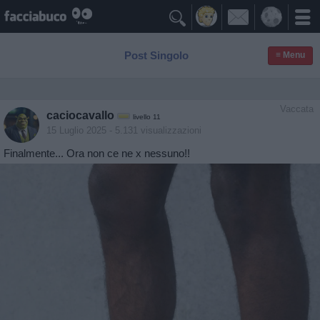

Post Singolo
≡ Menu
Vaccata
caciocavallo
livello 11
15 Luglio 2025
- 5.131 visualizzazioni
Finalmente... Ora non ce ne x nessuno!!