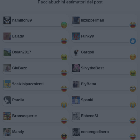
Facciabuchini estimatori del post
hamilton89
Inzupperman
Lalady
Funkyy
Dylan2017
Gargoil
GiuBazz
SilvytheBest
5calzinipuzzolenti
ElyBetta
Patella
Spanki
Bronsequerte
EbbeneSi
Mandy
nontengodinero