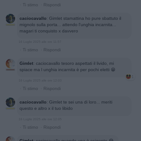
·
Ti stimo
·
Rispondi
caciocavallo
:
Gimlet stamattina ho pure sbattuto il
mignolo sulla porta... attendo l'unghia incarnita...
magari ti conquisto x davvero
16 Luglio 2025 alle ore 11:57
·
Ti stimo
·
Rispondi
Gimlet
:
caciocavallo tesoro aspettati il livido, mi
spiace ma l unghia incarnita è per pochi eletti 😁
1
16 Luglio 2025 alle ore 12:03
·
Ti stimo
·
Rispondi
caciocavallo
:
Gimlet te sei una di loro... meriti
questo e altro x il tuo libido
16 Luglio 2025 alle ore 12:05
·
Ti stimo
·
Rispondi
Gimlet
:
caciocavallo quando una è esigente 😂