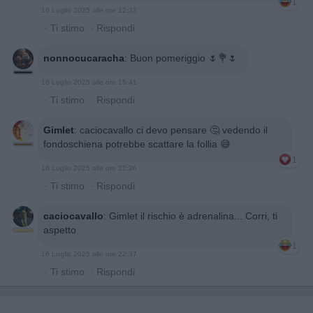
1
16 Luglio 2025 alle ore 12:32
·
Ti stimo
·
Rispondi
nonnocucaracha
:
Buon pomeriggio 🌷💐🌷
16 Luglio 2025 alle ore 15:41
·
Ti stimo
·
Rispondi
Gimlet
:
caciocavallo ci devo pensare 🤔 vedendo il
fondoschiena potrebbe scattare la follia 😅
1
16 Luglio 2025 alle ore 22:36
·
Ti stimo
·
Rispondi
caciocavallo
:
Gimlet il rischio è adrenalina... Corri, ti
aspetto
1
16 Luglio 2025 alle ore 22:37
·
Ti stimo
·
Rispondi