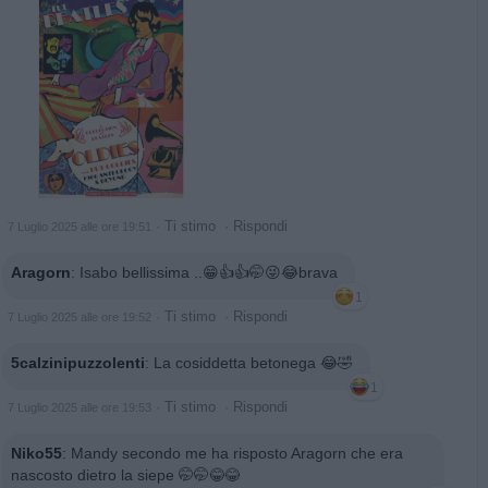
·
Ti stimo
·
Rispondi
7 Luglio 2025 alle ore 19:51
Aragorn
:
Isabo bellissima ..😁👍👍🤭😜😂brava
1
·
Ti stimo
·
Rispondi
7 Luglio 2025 alle ore 19:52
5calzinipuzzolenti
:
La cosiddetta betonega 😂🤣
1
·
Ti stimo
·
Rispondi
7 Luglio 2025 alle ore 19:53
Niko55
:
Mandy secondo me ha risposto Aragorn che era
nascosto dietro la siepe 🤭🤭😂😂