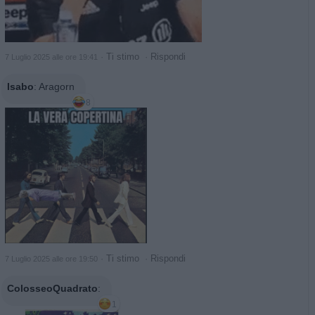
·
Ti stimo
·
Rispondi
7 Luglio 2025 alle ore 19:41
Isabo
:
Aragorn
8
·
Ti stimo
·
Rispondi
7 Luglio 2025 alle ore 19:50
ColosseoQuadrato
:
1