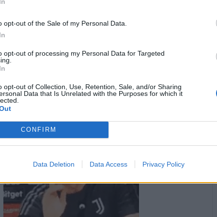
In
Aragorn
:
PAOLA63 😁😜😂buona serata 🤭😄🥂🤗
1
o opt-out of the Sale of my Personal Data.
·
Ti stimo
·
Rispondi
7 Luglio 2025 alle ore 19:39
In
Aragorn
:
Mandy l'hanno presa di peso e trasportata via..🤭
to opt-out of processing my Personal Data for Targeted
😁😜😂😂
ing.
2
In
·
Ti stimo
·
Rispondi
7 Luglio 2025 alle ore 19:40
o opt-out of Collection, Use, Retention, Sale, and/or Sharing
ersonal Data that Is Unrelated with the Purposes for which it
Aragorn
:
caciocavallo 😜😜😂
lected.
1
Out
CONFIRM
Data Deletion
Data Access
Privacy Policy