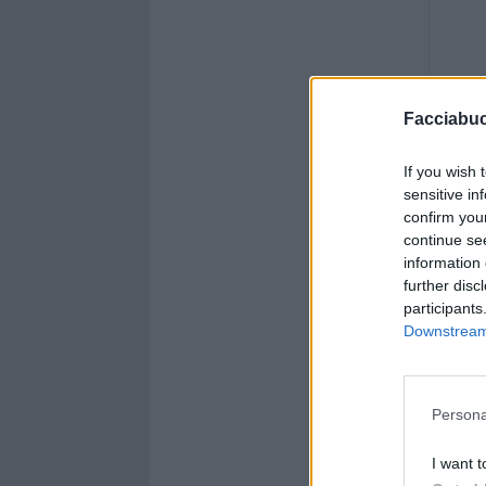
Facciabu
If you wish 
sensitive in
confirm you
continue se
information 
further disc
participants
Downstream 
Persona
I want t