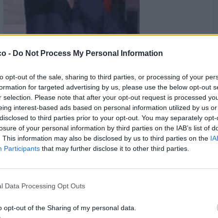
co -
Do Not Process My Personal Information
·
Ti stimo
·
Rispondi
7 Luglio 2025 alle ore 19:37
to opt-out of the sale, sharing to third parties, or processing of your per
Aragorn
:
Ilditonellapiada quella rompipelotas..😁😁😜😂😂
formation for targeted advertising by us, please use the below opt-out s
1
r selection. Please note that after your opt-out request is processed y
·
Ti stimo
·
Rispondi
7 Luglio 2025 alle ore 19:38
eing interest-based ads based on personal information utilized by us or
disclosed to third parties prior to your opt-out. You may separately opt-
Mandy
:
Aragorn Non vedo la vecchietta mi sa che ha
losure of your personal information by third parties on the IAB’s list of
mandato una maledizione
. This information may also be disclosed by us to third parties on the
IA
2
Participants
that may further disclose it to other third parties.
·
Ti stimo
·
Rispondi
7 Luglio 2025 alle ore 19:38
caciocavallo
:
Che poi alla fine erano i cugini di campagna
inglesi
l Data Processing Opt Outs
4
·
Ti stimo
·
Rispondi
7 Luglio 2025 alle ore 19:38
o opt-out of the Sharing of my personal data.