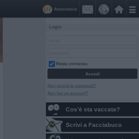


Anonimo/a
Login
Resta connesso
Non ricordi la password?
Non hai un account?
Cos'è sta vaccata?
Scrivi a Facciabuco