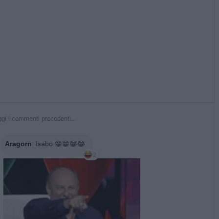
gi i commenti precedenti...
Aragorn
:
Isabo 😁😁😂😂
2