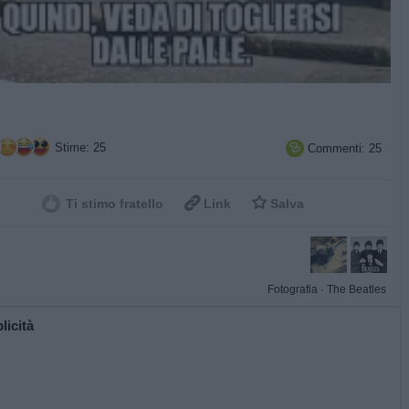
Stime: 25
Commenti: 25



Ti stimo fratello
Link
Salva
Fotografia
·
The Beatles
licità