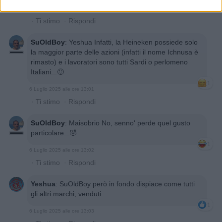
6 Luglio 2025 alle ore 13:01
·
Ti stimo
·
Rispondi
SuOldBoy
:
Yeshua Infatti, la Heineken possiede solo
la maggior parte delle azioni (infatti il nome Ichnusa è
rimasto) e i lavoratori sono tutti Sardi o perlomeno
Italiani...🙂
1
6 Luglio 2025 alle ore 13:01
·
Ti stimo
·
Rispondi
SuOldBoy
:
Maisobrio No, senno' perde quel gusto
particolare...🤣
1
6 Luglio 2025 alle ore 13:02
·
Ti stimo
·
Rispondi
Yeshua
:
SuOldBoy però in fondo dispiace come tutti
gli altri marchi, venduti
1
6 Luglio 2025 alle ore 13:03