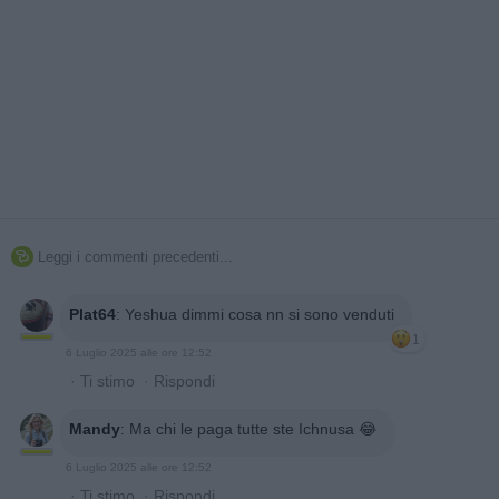
Leggi i commenti precedenti...

Plat64
:
Yeshua dimmi cosa nn si sono venduti
1
6 Luglio 2025 alle ore 12:52
·
Ti stimo
·
Rispondi
Mandy
:
Ma chi le paga tutte ste Ichnusa 😂
6 Luglio 2025 alle ore 12:52
·
Ti stimo
·
Rispondi