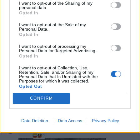
I want to opt-out of the Sharing of my
Animazione Pesantissima (4.72 Mb)
personal data.
19 Giugno 2025 alle ore 21:27
Opted In
·
Ti stimo
·
Rispondi
I want to opt-out of the Sale of my
Personal Data.
Spanki
:
Opted In
1
I want to opt-out of processing my
Il Peggior Natale della Mia Vita - Clip ufficiale "Il Tacchino"
Personal Data for Targeted Advertising.
Opted In
I want to opt-out of Collection, Use,
Retention, Sale, and/or Sharing of my
Personal Data that Is Unrelated with the
Purposes for which it was collected.
Opted Out
CONFIRM
19 Giugno 2025 alle ore 21:40
·
Ti stimo
·
Rispondi
Data Deletion
Data Access
Privacy Policy
Lello
:
2