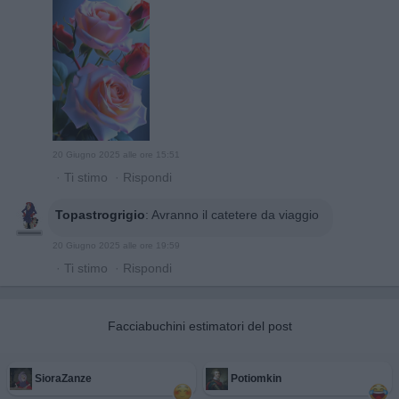
20 Giugno 2025 alle ore 15:51
·
Ti stimo
·
Rispondi
Topastrogrigio
:
Avranno il catetere da viaggio
20 Giugno 2025 alle ore 19:59
·
Ti stimo
·
Rispondi
Facciabuchini estimatori del post
SioraZanze
Potiomkin