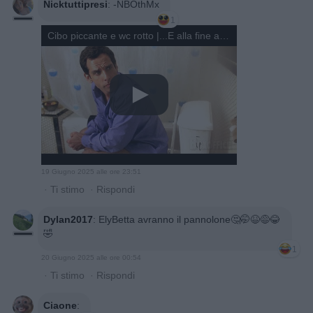
Nicktuttipresi
:
-NBOthMx
1
Cibo piccante e wc rotto |...E alla fine arriva Polly | Clip in Italiano
19 Giugno 2025 alle ore 23:51
·
Ti stimo
·
Rispondi
Dylan2017
:
ElyBetta avranno il pannolone🤔🤭😆😅😂
🤣
1
20 Giugno 2025 alle ore 00:54
·
Ti stimo
·
Rispondi
Ciaone
: