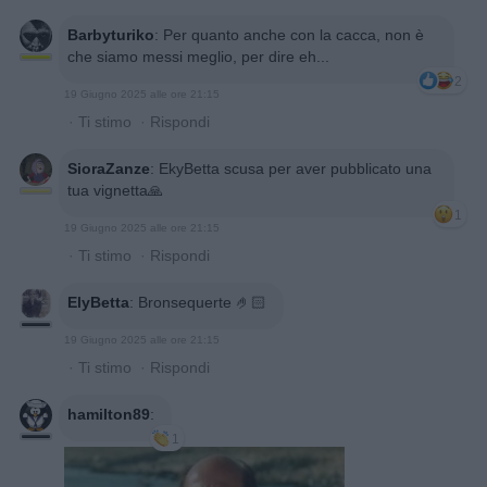
Barbyturiko
:
Per quanto anche con la cacca, non è
che siamo messi meglio, per dire eh...
2
19 Giugno 2025 alle ore 21:15
·
Ti stimo
·
Rispondi
SioraZanze
:
EkyBetta scusa per aver pubblicato una
tua vignetta🙏
1
19 Giugno 2025 alle ore 21:15
·
Ti stimo
·
Rispondi
ElyBetta
:
Bronsequerte 🤌🏻
19 Giugno 2025 alle ore 21:15
·
Ti stimo
·
Rispondi
hamilton89
:
1