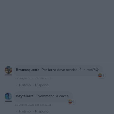
Bronsequerte
:
Per forza dove scarichi ? In rete?🫢
3
19 Giugno 2025 alle ore 21:15
·
Ti stimo
·
Rispondi
BaytaDarell
:
Nemmeno la cacca
3
19 Giugno 2025 alle ore 21:15
·
Ti stimo
·
Rispondi