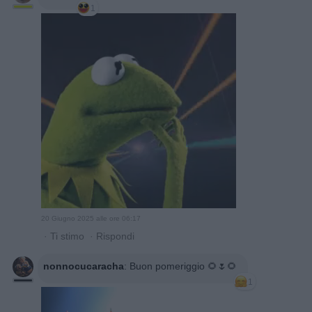
1
20 Giugno 2025 alle ore 06:17
·
Ti stimo
·
Rispondi
nonnocucaracha
:
Buon pomeriggio 🌻🌷🌻
1