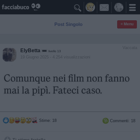

Post Singolo
≡ Menu
Vaccata
ElyBetta
livello 13
19 Giugno 2025
- 4.254 visualizzazioni
Stime: 18
Commenti: 18

Ti stimo fratella