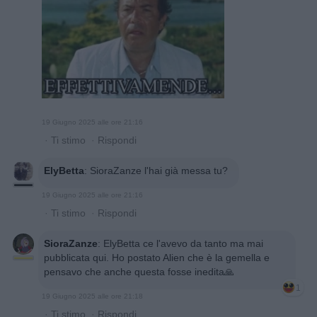
19 Giugno 2025 alle ore 21:16
·
Ti stimo
·
Rispondi
ElyBetta
:
SioraZanze l'hai già messa tu?
19 Giugno 2025 alle ore 21:16
·
Ti stimo
·
Rispondi
SioraZanze
:
ElyBetta ce l'avevo da tanto ma mai
pubblicata qui. Ho postato Alien che è la gemella e
pensavo che anche questa fosse inedita🙏
1
19 Giugno 2025 alle ore 21:18
·
Ti stimo
·
Rispondi