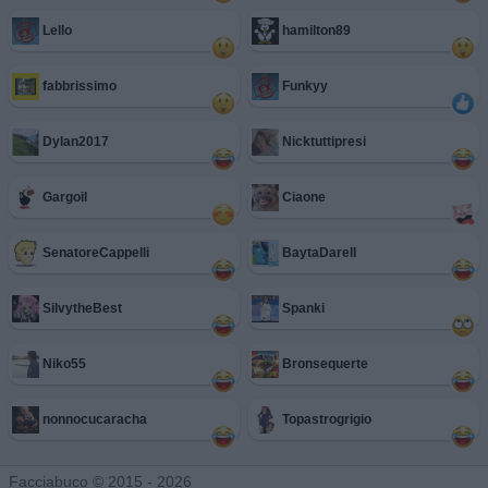
Lello
hamilton89
fabbrissimo
Funkyy
Dylan2017
Nicktuttipresi
Gargoil
Ciaone
SenatoreCappelli
BaytaDarell
SilvytheBest
Spanki
Niko55
Bronsequerte
nonnocucaracha
Topastrogrigio
Facciabuco © 2015 - 2026