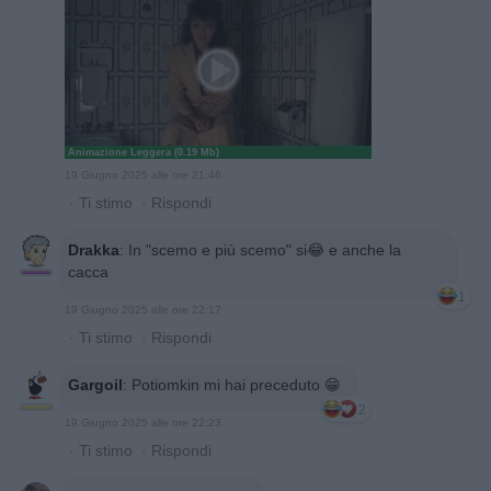
Animazione Leggera (0.19 Mb)
19 Giugno 2025 alle ore 21:46
·
Ti stimo
·
Rispondi
Drakka
:
In "scemo e più scemo" si😂 e anche la
cacca
1
19 Giugno 2025 alle ore 22:17
·
Ti stimo
·
Rispondi
Gargoil
:
Potiomkin mi hai preceduto 😁
2
19 Giugno 2025 alle ore 22:23
·
Ti stimo
·
Rispondi