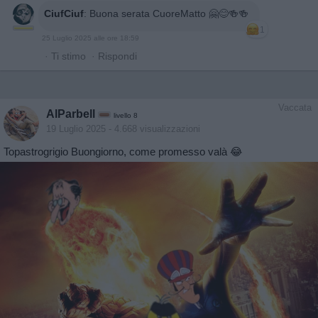
CiufCiuf
:
Buona serata CuoreMatto 🤗😊🍻🍻
1
25 Luglio 2025 alle ore 18:59
·
Ti stimo
·
Rispondi
Vaccata
AlParbell
livello 8
19 Luglio 2025
- 4.668 visualizzazioni
Topastrogrigio Buongiorno, come promesso valà 😂