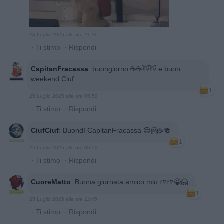
24 Luglio 2025 alle ore 21:30
·
Ti stimo
·
Rispondi
CapitanFracassa
:
buongiorno ☕️☕️👋👋 e buon
weekend Ciuf
1
25 Luglio 2025 alle ore 05:52
·
Ti stimo
·
Rispondi
CiufCiuf
:
Buondì CapitanFracassa 😊🤗☕🍻
1
25 Luglio 2025 alle ore 06:52
·
Ti stimo
·
Rispondi
CuoreMatto
:
Buona giornata amico mio 🍺🍺😁🤗
1
25 Luglio 2025 alle ore 11:45
·
Ti stimo
·
Rispondi