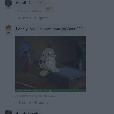
Anjuli
:
'Notte😴💤
1
14 Settembre 2025 alle ore 00:12
·
Ti stimo
·
Rispondi
Lonely
:
Anjuli ☺️ notte notte 🤗😴💤🍀🙋🏻‍♂️
Animazione Leggera (0.19 Mb)
14 Settembre 2025 alle ore 00:21
·
Ti stimo
·
Rispondi
Anjuli
:
Lonely