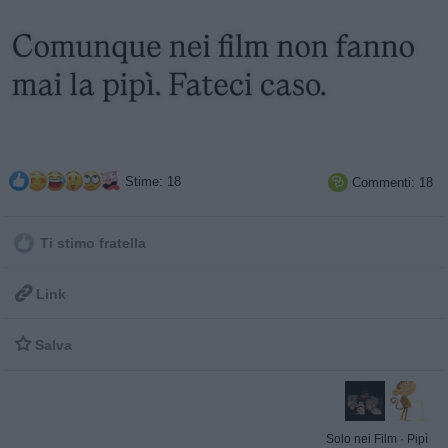
Stime: 18
Commenti: 18

Ti stimo fratella

Link

Salva
Solo nei Film
·
Pipì