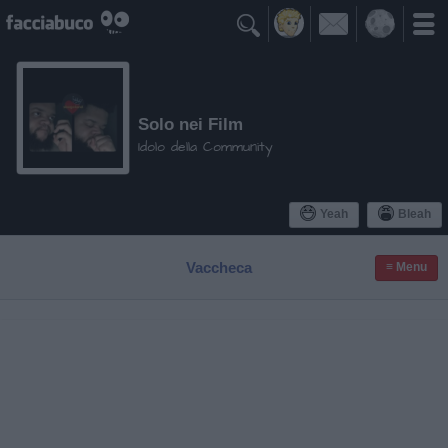

Solo nei Film
Idolo della Community
Yeah
Bleah
Vaccheca
≡ Menu