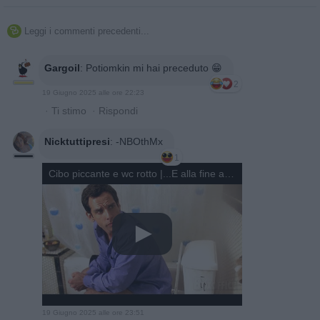
Leggi i commenti precedenti...

Gargoil
:
Potiomkin mi hai preceduto 😁
2
19 Giugno 2025 alle ore 22:23
·
Ti stimo
·
Rispondi
Nicktuttipresi
:
-NBOthMx
1
Cibo piccante e wc rotto |...E alla fine arriva Polly | Clip in Italiano
19 Giugno 2025 alle ore 23:51