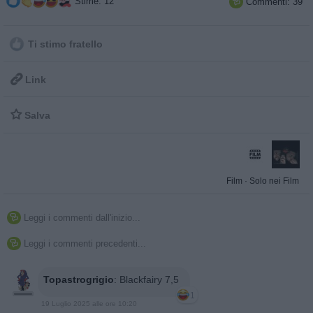
Stime: 12
Commenti: 39

Ti stimo fratello

Link

Salva
Film
·
Solo nei Film
Leggi i commenti dall'inizio...

Leggi i commenti precedenti...

Topastrogrigio
:
Blackfairy 7,5
1
19 Luglio 2025 alle ore 10:20