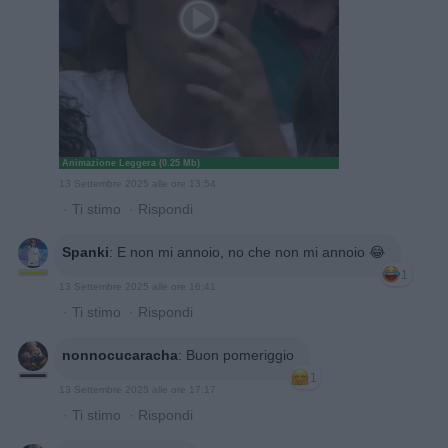
Animazione Leggera (0.25 Mb)
13 Settembre 2025 alle ore 13:54
·
Ti stimo
·
Rispondi
Spanki
:
E non mi annoio, no che non mi annoio 😂
1
13 Settembre 2025 alle ore 16:41
·
Ti stimo
·
Rispondi
nonnocucaracha
:
Buon pomeriggio
1
13 Settembre 2025 alle ore 17:17
·
Ti stimo
·
Rispondi