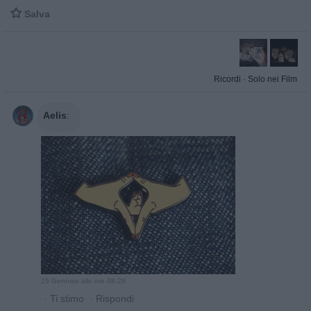

Salva
Ricordi
·
Solo nei Film
Aelis
:
25 Gennaio alle ore 08:28
·
Ti stimo
·
Rispondi