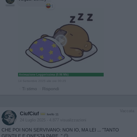
1
Animazione Leggerissima (0.06 Mb)
14 Settembre 2025 alle ore 00:25
·
Ti stimo
·
Rispondi
Vaccata
CiufCiuf
livello 11
24 Luglio 2025
- 4.877 visualizzazioni
CHE POI NON SERVIVANO: NON IO, MA LEI ... "TANTO
GENTILE E ONESTA PARE.." 😏