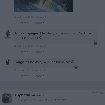
19 Luglio 2025 alle ore 10:30
·
Ti stimo
·
Rispondi
Topastrogrigio
:
Blackfairy si, penso di sì. C'è il fuso
orario lombardo 😁
1
19 Luglio 2025 alle ore 10:33
·
Ti stimo
·
Rispondi
Gargoil
:
Blackfairy io, buon bambino! 😇
1
19 Luglio 2025 alle ore 13:47
·
Ti stimo
·
Rispondi
Vaccata
ElyBetta
livello 13
19 Giugno 2025
- 4.259 visualizzazioni