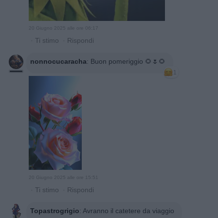
20 Giugno 2025 alle ore 06:17
·
Ti stimo
·
Rispondi
nonnocucaracha
:
Buon pomeriggio 🌻🌷🌻
1
20 Giugno 2025 alle ore 15:51
·
Ti stimo
·
Rispondi
Topastrogrigio
:
Avranno il catetere da viaggio