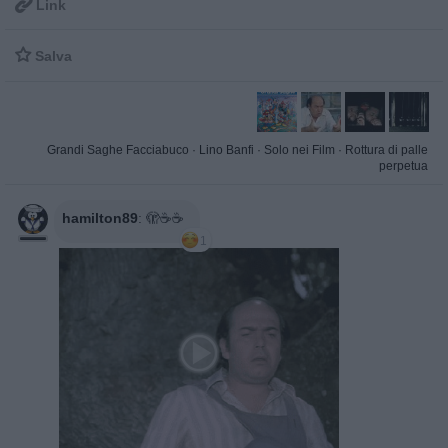

Link

Salva
Grandi Saghe Facciabuco
·
Lino Banfi
·
Solo nei Film
·
Rottura di palle
perpetua
hamilton89
:
🫣☕☕
1