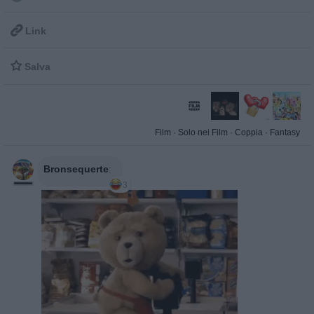

Link

Salva
Film
·
Solo nei Film
·
Coppia
·
Fantasy
Bronsequerte
:
3