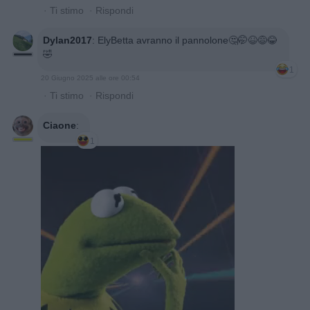
·
Ti stimo
·
Rispondi
Dylan2017
:
ElyBetta avranno il pannolone🤔🤭😆😅😂
🤣
1
20 Giugno 2025 alle ore 00:54
·
Ti stimo
·
Rispondi
Ciaone
:
1