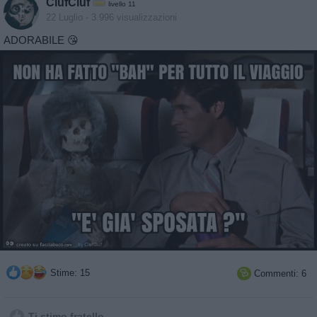
CiufCiuf
livello 11
22 Luglio
- 3.996 visualizzazioni
ADORABILE 😘
Stime: 15
Commenti: 6

Ti stimo fratello