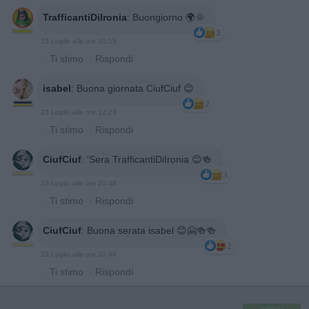
TrafficantiDiIronia
:
Buongiorno 🌍🌞
3
23 Luglio alle ore 10:15
·
Ti stimo
·
Rispondi
isabel
:
Buona giornata CiufCiuf 😊
2
23 Luglio alle ore 12:23
·
Ti stimo
·
Rispondi
CiufCiuf
:
'Sera TrafficantiDiIronia 😊🍻
3
23 Luglio alle ore 20:48
·
Ti stimo
·
Rispondi
CiufCiuf
:
Buona serata isabel 😊🤗🍻🍻
2
23 Luglio alle ore 20:48
·
Ti stimo
·
Rispondi
pubblicità