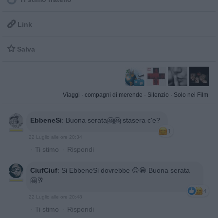

Link

Salva
Viaggi
·
compagni di merende
·
Silenzio
·
Solo nei Film
EbbeneSi
:
Buona serata🤗🤗 stasera c'e?
1
22 Luglio alle ore 20:34
·
Ti stimo
·
Rispondi
CiufCiuf
:
Si EbbeneSi dovrebbe 😊😁 Buona serata
🤗🥂
4
22 Luglio alle ore 20:48
·
Ti stimo
·
Rispondi