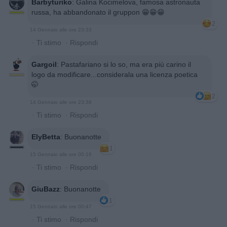
Barbyturiko
:
Galina Kocimelova, famosa astronauta
russa, ha abbandonato il gruppon 😁😁😁
2
14 Gennaio alle ore 23:33
·
Ti stimo
·
Rispondi
Gargoil
:
Pastafariano si lo so, ma era più carino il
logo da modificare...considerala una licenza poetica
🤭
2
14 Gennaio alle ore 23:38
·
Ti stimo
·
Rispondi
ElyBetta
:
Buonanotte
1
15 Gennaio alle ore 00:16
·
Ti stimo
·
Rispondi
GiuBazz
:
Buonanotte
1
15 Gennaio alle ore 00:47
·
Ti stimo
·
Rispondi