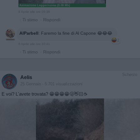
Animazione Leggerissima (0.08 Mb)
8 Aprile alle ore 09:38
·
Ti stimo
·
Rispondi
AlParbell
:
Faremo la fine di Al Capone 😂😂😂
2
8 Aprile alle ore 10:41
·
Ti stimo
·
Rispondi
Scherzo
Aelis
25 Gennaio
- 5.701 visualizzazioni
E voi? L'avete trovata? 😁😁😁😁🫢👋🏻☕