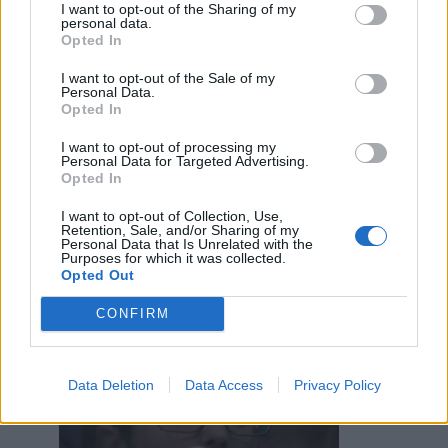
I want to opt-out of the Sharing of my
personal data.
Opted In
Ti stimo fratello
I want to opt-out of the Sale of my
Personal Data.

Link
Opted In
I want to opt-out of processing my

Salva
Personal Data for Targeted Advertising.
Opted In
I want to opt-out of Collection, Use,
Retention, Sale, and/or Sharing of my
Personal Data that Is Unrelated with the
Indiana Jones
·
Santo Graal
·
Film
·
Solo nei Film
Purposes for which it was collected.
Opted Out
Mosayco
:
CONFIRM
1
Data Deletion
Data Access
Privacy Policy