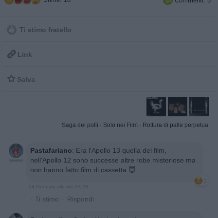
Commenti: 5

Ti stimo fratello

Link

Salva
Saga dei polli
·
Solo nei Film
·
Rottura di palle perpetua
Pastafariano
:
Era l'Apollo 13 quella del film,
nell'Apollo 12 sono successe altre robe misteriose ma
non hanno fatto film di cassetta 😇
1
14 Gennaio alle ore 23:29
·
Ti stimo
·
Rispondi