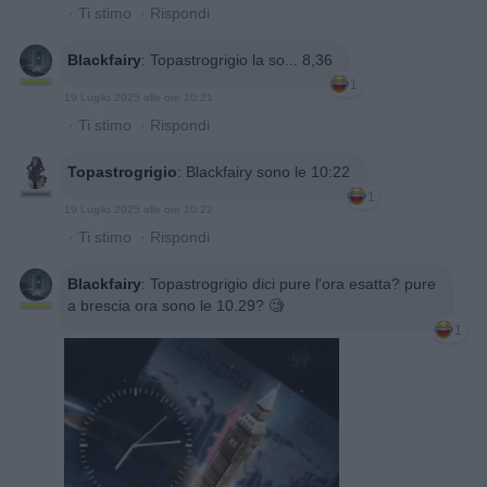
·
Ti stimo
·
Rispondi
Blackfairy
:
Topastrogrigio la so... 8,36
1
19 Luglio 2025 alle ore 10:21
·
Ti stimo
·
Rispondi
Topastrogrigio
:
Blackfairy sono le 10:22
1
19 Luglio 2025 alle ore 10:22
·
Ti stimo
·
Rispondi
Blackfairy
:
Topastrogrigio dici pure l'ora esatta? pure
a brescia ora sono le 10.29? 🧐
1