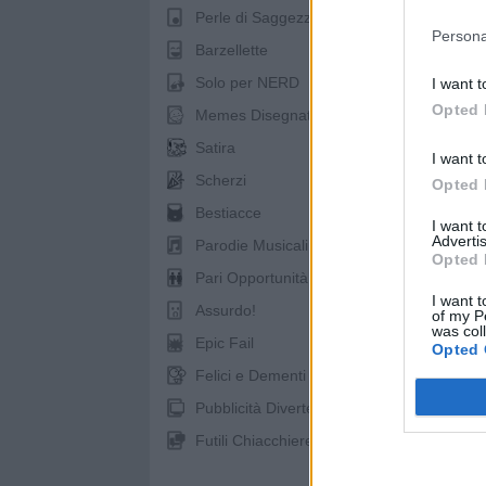
Perle di Saggezza
Persona
Barzellette
Solo per NERD
I want t
Opted 
Memes Disegnati
Satira
I want t
S
Scherzi
Opted 
Bestiacce
I want 
pubb
Advertis
Parodie Musicali
Opted 
Pari Opportunità
I want t
Assurdo!
of my P
was col
Epic Fail
Opted 
Felici e Dementi
Pubblicità Divertenti
Futili Chiacchiere