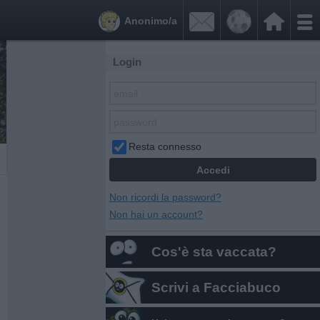


Anonimo/a
Login
Resta connesso
Non ricordi la password?
Non hai un account?
Cos'è sta vaccata?
Scrivi a Facciabuco