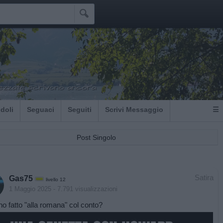

ezzate scrivono ancora
Idoli
Seguaci
Seguiti
Scrivi Messaggio
☰
Post Singolo
Satira
Gas75
livello 12
1 Maggio 2025
- 7.791 visualizzazioni
o fatto "alla romana" col conto?