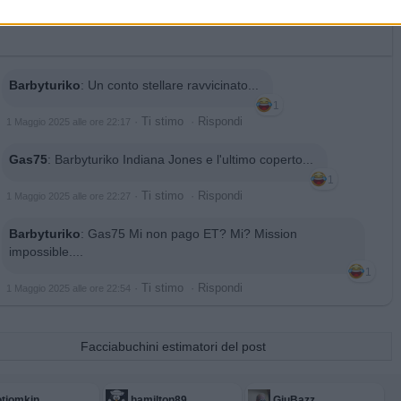
Barbyturiko
:
Un conto stellare ravvicinato...
1
·
Ti stimo
·
Rispondi
1 Maggio 2025 alle ore 22:17
Gas75
:
Barbyturiko Indiana Jones e l'ultimo coperto...
1
·
Ti stimo
·
Rispondi
1 Maggio 2025 alle ore 22:27
Barbyturiko
:
Gas75 Mi non pago ET? Mi? Mission
impossible....
1
·
Ti stimo
·
Rispondi
1 Maggio 2025 alle ore 22:54
Facciabuchini estimatori del post
tiomkin
hamilton89
GiuBazz