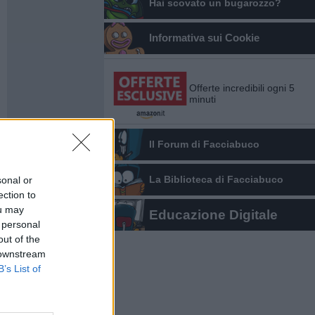
Hai scovato un bugarozzo?
Informativa sui Cookie
Offerte incredibili ogni 5
minuti
Il Forum di Facciabuco
sonal or
La Biblioteca di Facciabuco
ection to
ou may
Educazione Digitale
 personal
out of the
 downstream
B’s List of