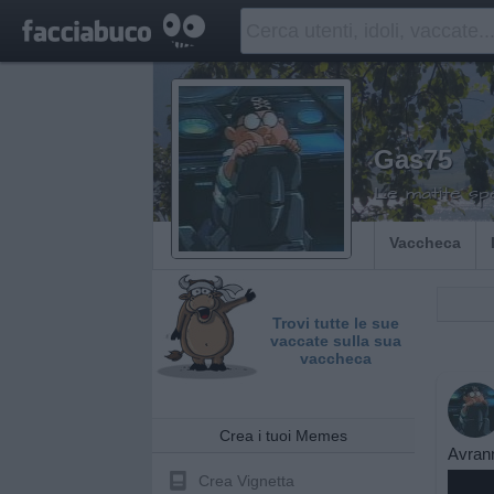
Gas75
Le matite sp
Vaccheca
Trovi tutte le sue
vaccate sulla sua
vaccheca
Crea i tuoi Memes
Avrann
Crea Vignetta