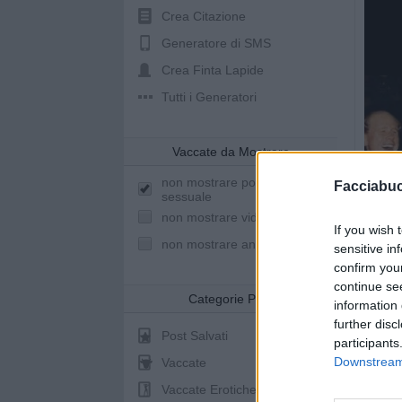
Crea Citazione
Generatore di SMS
Crea Finta Lapide
Tutti i Generatori
Vaccate da Mostrare
non mostrare post a sfondo
Facciabu
sessuale
non mostrare video youtube
If you wish 
non mostrare animazioni
sensitive in
confirm you
continue se
Categorie Post
information 
further disc
Post Salvati
participants
Downstream 
Vaccate
Vaccate Erotiche