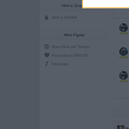
Idoli e Gruppi
Idoli e Schifidi
Altre Figate
Macchina del Tempo
Facciabuco Mitic
0%
Interviste
Po