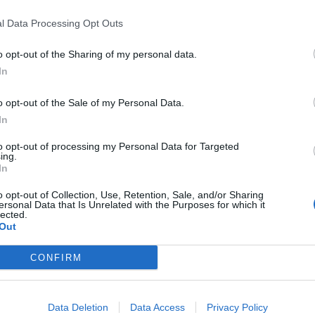
l Data Processing Opt Outs


Ti stimo fratello
Link
Salva
o opt-out of the Sharing of my personal data.
In
o opt-out of the Sale of my Personal Data.
teven Spielberg
·
Martin Scorsese
·
Francis Ford Coppola
·
Cena
·
Pagare alla
In
romana
·
Regista
·
Cinema
to opt-out of processing my Personal Data for Targeted
licità
ing.
In
o opt-out of Collection, Use, Retention, Sale, and/or Sharing
ersonal Data that Is Unrelated with the Purposes for which it
lected.
Out
CONFIRM
Data Deletion
Data Access
Privacy Policy