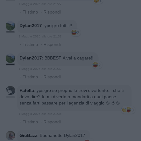
1
1 Maggio 2025 alle ore 21:27
·
Ti stimo
·
Rispondi
Dylan2017
:
ypsigro fottiti!!
2
1 Maggio 2025 alle ore 21:32
·
Ti stimo
·
Rispondi
Dylan2017
:
BBBESTIA vai a cagare!!
2
1 Maggio 2025 alle ore 21:32
·
Ti stimo
·
Rispondi
Patella
:
ypsigro se proprio lo trovi divertente... che ti
devo dire? Io mi diverto a mandarti a quel paese
senza farti passare per l'agenzia di viaggio 🖕 🖕🖕
3
1 Maggio 2025 alle ore 21:36
·
Ti stimo
·
Rispondi
GiuBazz
:
Buonanotte Dylan2017