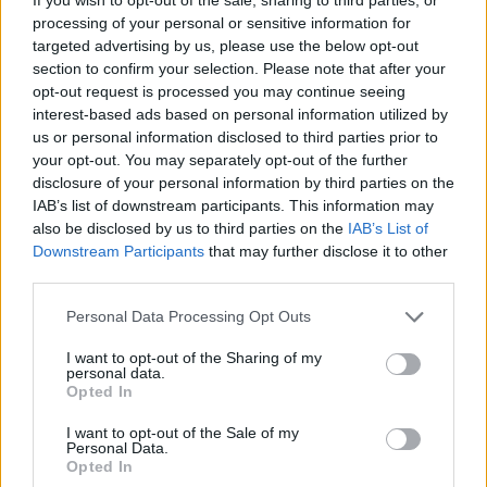
processing of your personal or sensitive information for
targeted advertising by us, please use the below opt-out
section to confirm your selection. Please note that after your
opt-out request is processed you may continue seeing
interest-based ads based on personal information utilized by
us or personal information disclosed to third parties prior to
your opt-out. You may separately opt-out of the further
disclosure of your personal information by third parties on the
IAB’s list of downstream participants. This information may
also be disclosed by us to third parties on the
IAB’s List of
EbbeneSi
:
E fai bene, ci vuole proprio! Incacchiati
Downstream Participants
that may further disclose it to other
pure che altrimenti se ne approfittano 😉
third parties.
1
1 Maggio 2025 alle ore 21:21
Personal Data Processing Opt Outs
·
Ti stimo
·
Rispondi
I want to opt-out of the Sharing of my
Patella
:
Beh a quest'ora volendo potresti rilassarti
personal data.
Opted In
1
1 Maggio 2025 alle ore 21:22
I want to opt-out of the Sale of my
·
Ti stimo
·
Rispondi
Personal Data.
Opted In
Dylan2017
:
Patella difatti .mi rilasso