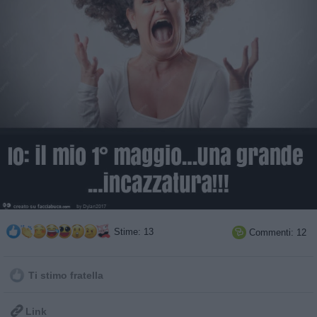
Stime: 13
Commenti: 12

Ti stimo fratella

Link