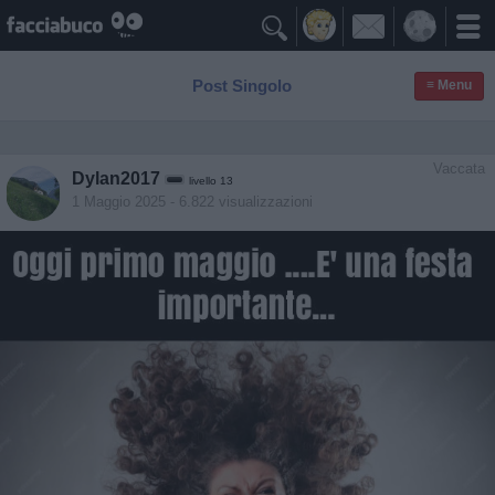

Post Singolo
≡ Menu
Vaccata
Dylan2017
livello 13
1 Maggio 2025
- 6.822 visualizzazioni