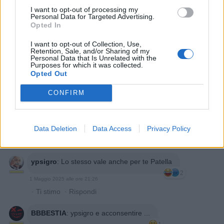
I want to opt-out of processing my
1 Maggio 2025 alle ore 21:23
Personal Data for Targeted Advertising.
Opted In
·
Ti stimo
·
Rispondi
I want to opt-out of Collection, Use,
ypsigro
:
Non hai niente da incazzarti,la donna deve
Retention, Sale, and/or Sharing of my
Personal Data that Is Unrelated with the
obbedire e servire
Purposes for which it was collected.
2
Opted Out
1 Maggio 2025 alle ore 21:24
·
Ti stimo
·
Rispondi
CONFIRM
ypsigro
:
Anche nei festivi
2
Data Deletion
Data Access
Privacy Policy
1 Maggio 2025 alle ore 21:25
·
Ti stimo
·
Rispondi
ypsigro
:
Lo stesso vale anche per te Patella
2
1 Maggio 2025 alle ore 21:26
·
Ti stimo
·
Rispondi
BBBESTIA
:
ypsigro e acconsentire ...