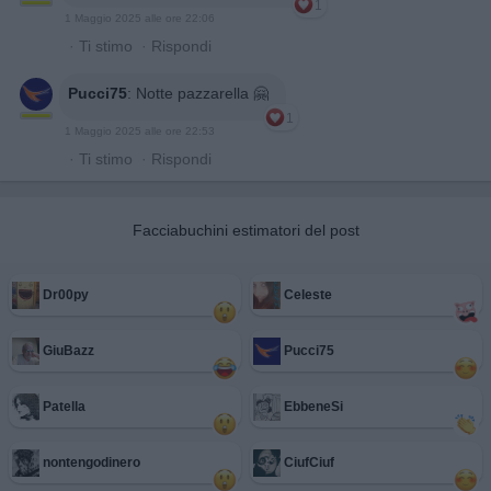
1
1 Maggio 2025 alle ore 22:06
·
Ti stimo
·
Rispondi
Pucci75
:
Notte pazzarella 🤗
1
1 Maggio 2025 alle ore 22:53
·
Ti stimo
·
Rispondi
Facciabuchini estimatori del post
Dr00py
Celeste
GiuBazz
Pucci75
Patella
EbbeneSi
nontengodinero
CiufCiuf