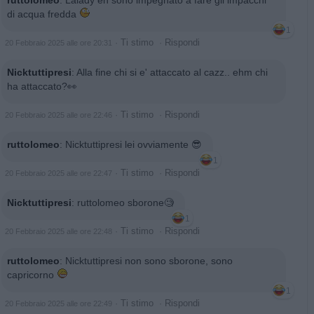
di acqua fredda
1
·
Ti stimo
·
Rispondi
20 Febbraio 2025 alle ore 20:31
Nicktuttipresi
:
Alla fine chi si e' attaccato al cazz.. ehm chi
ha attaccato?👀
·
Ti stimo
·
Rispondi
20 Febbraio 2025 alle ore 22:46
ruttolomeo
:
Nicktuttipresi lei ovviamente 😎
1
·
Ti stimo
·
Rispondi
20 Febbraio 2025 alle ore 22:47
Nicktuttipresi
:
ruttolomeo sborone🧐
1
·
Ti stimo
·
Rispondi
20 Febbraio 2025 alle ore 22:48
ruttolomeo
:
Nicktuttipresi non sono sborone, sono
capricorno
1
·
Ti stimo
·
Rispondi
20 Febbraio 2025 alle ore 22:49