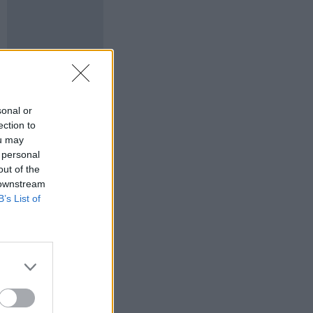
sonal or
ection to
ou may
 personal
out of the
 downstream
B’s List of