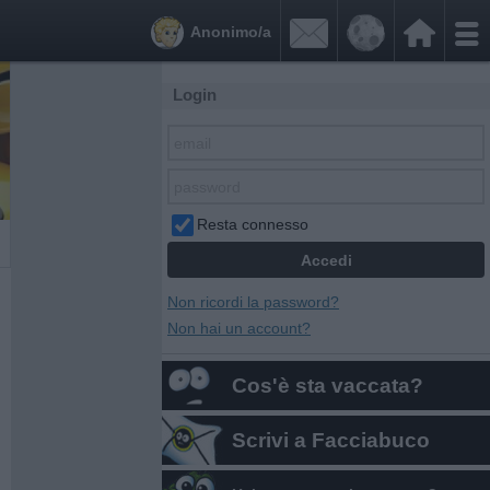


Anonimo/a
Login
Resta connesso
Non ricordi la password?
Non hai un account?
Cos'è sta vaccata?
Scrivi a Facciabuco