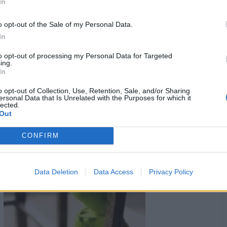
In
o opt-out of the Sale of my Personal Data.
In
to opt-out of processing my Personal Data for Targeted
ing.
In
o opt-out of Collection, Use, Retention, Sale, and/or Sharing
Animazione Leggerissima (0.08 Mb)
ersonal Data that Is Unrelated with the Purposes for which it
lected.
·
Ti stimo
·
Rispondi
20 Febbraio 2025 alle ore 07:32
Out
ruttolomeo
:
Lalady 🤣🤣🤣 iniziavo a preoccuparmi
CONFIRM
1
Data Deletion
Data Access
Privacy Policy