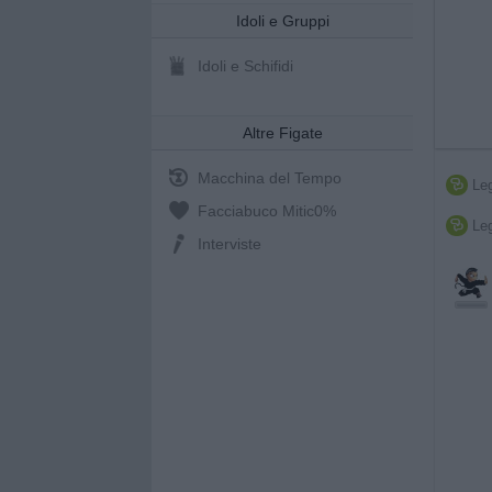
Idoli e Gruppi
Idoli e Schifidi
Altre Figate
Macchina del Tempo
Leg

Facciabuco Mitic
0%
Leg

Interviste