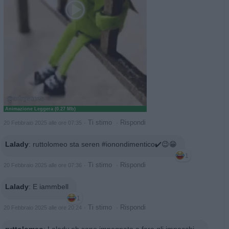
Animazione Leggera (0.27 Mb)
·
Ti stimo
·
Rispondi
20 Febbraio 2025 alle ore 07:35
Lalady
:
ruttolomeo sta seren #ionondimentico✔️😉😁
1
·
Ti stimo
·
Rispondi
20 Febbraio 2025 alle ore 07:36
Lalady
:
E iammbell
1
·
Ti stimo
·
Rispondi
20 Febbraio 2025 alle ore 20:24
ruttolomeo
:
Lalady eh sono impegnato a fare gli impacchi