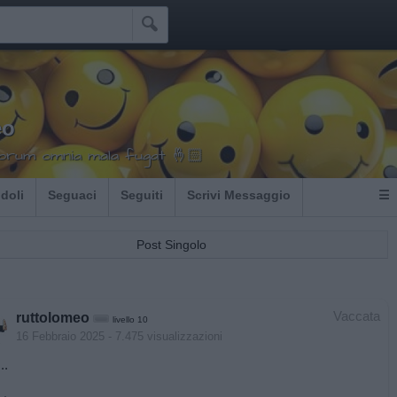

eo
llorum omnia mala fugat 🤞🏻
Idoli
Seguaci
Seguiti
Scrivi Messaggio
☰
Post Singolo
Vaccata
ruttolomeo
livello 10
16 Febbraio 2025
- 7.475 visualizzazioni
..