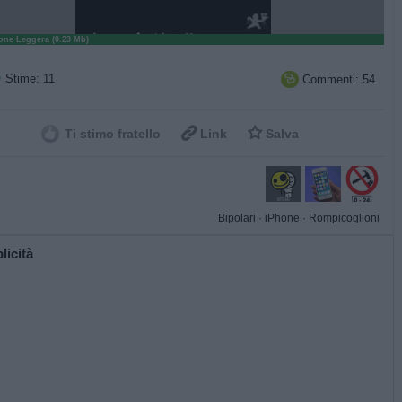
ne Leggera (0.23 Mb)
Stime: 11
Commenti: 54



Ti stimo fratello
Link
Salva
Bipolari
·
iPhone
·
Rompicoglioni
licità