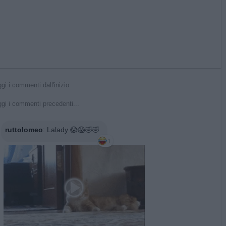
gi i commenti dall'inizio...
gi i commenti precedenti...
ruttolomeo
:
Lalady 😱😱🤣🤣
1