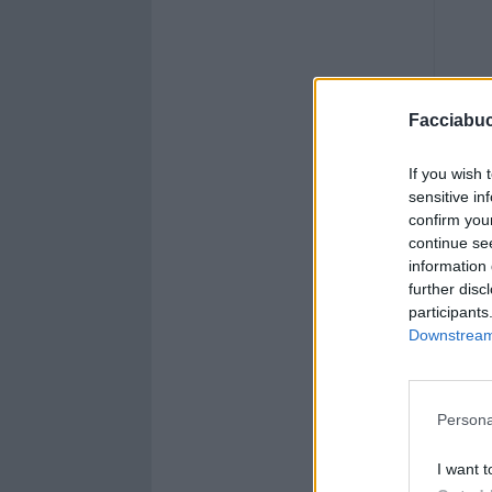
Facciabu
If you wish 
sensitive in
confirm you
continue se
information 
further disc
participants
Downstream 
Persona
I want t