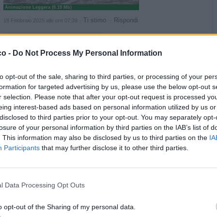
Animazione Leggera (0.19 Mb)
·
Ti stimo
·
Rispondi
19 Febbraio 2025 alle ore 07:39
Lalady
:
ruttolomeo 🤣🤣🤣🤣🤣
1
co -
Do Not Process My Personal Information
·
Ti stimo
·
Rispondi
19 Febbraio 2025 alle ore 13:16
to opt-out of the sale, sharing to third parties, or processing of your per
Nicktuttipresi
:
L'ultimo saluto prima del blocco🤗
formation for targeted advertising by us, please use the below opt-out s
1
r selection. Please note that after your opt-out request is processed y
·
Ti stimo
·
Rispondi
19 Febbraio 2025 alle ore 18:40
eing interest-based ads based on personal information utilized by us or
disclosed to third parties prior to your opt-out. You may separately opt-
Lalady
:
Nicktuttipresi prima supposta ✔️
losure of your personal information by third parties on the IAB’s list of
1
. This information may also be disclosed by us to third parties on the
IA
·
Ti stimo
·
Rispondi
20 Febbraio 2025 alle ore 07:31
Participants
that may further disclose it to other third parties.
Lalady
:
1
l Data Processing Opt Outs
o opt-out of the Sharing of my personal data.