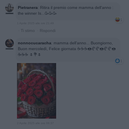
Pietranera
:
Ritira il premio come mamma dell'anno :
the winner Is...🥳🥳🥳
1
1 Aprile 2025 alle ore 21:49
·
Ti stimo
·
Rispondi
nonnocucaracha
:
mamma dell'anno... Buongiorno,
Buon mercoledì, Felice giornata ☕☕☕🍩🥐🥐🍩🥐🥐🍩
☕☕☕ 🌷💐🌷
1
2 Aprile 2025 alle ore 08:37