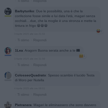
·
Ti stimo
·
Rispondi
Barbyturiko
:
Due le possibilità, una è che la
confezione fosse simile e lui data l'età, magari senza
occhiali....due, che la moglie è una stronza e mette la
tintura in frigo 😁😁😁
2
3 Aprile 2025 alle ore 21:02
·
Ti stimo
·
Rispondi
1Lea
:
Aragorn Buona serata anche a te 🌃
1
3 Aprile 2025 alle ore 21:50
·
Ti stimo
·
Rispondi
ColosseoQuadrato
:
Spesso scambio il lucido Testa
di Moro per Nutella
4 Aprile 2025 alle ore 08:01
·
Ti stimo
·
Rispondi
Pietranera
:
Magari le eliminassero che sono davvero