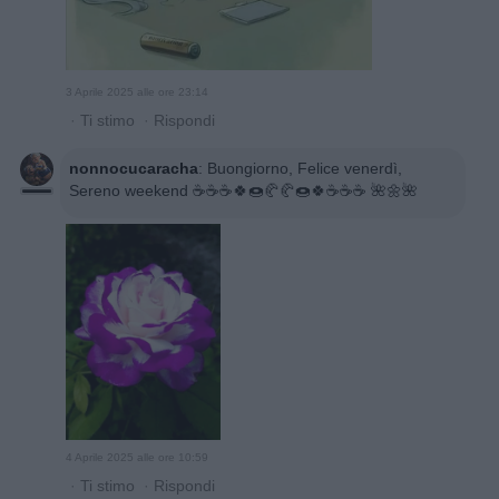
3 Aprile 2025 alle ore 23:14
·
Ti stimo
·
Rispondi
nonnocucaracha
:
Buongiorno, Felice venerdì,
Sereno weekend ☕☕☕🍀🍩🥐🥐🍩🍀☕☕☕ 🌺🌼🌺
4 Aprile 2025 alle ore 10:59
·
Ti stimo
·
Rispondi