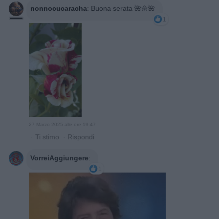
nonnocucaracha
:
Buona serata 🌺🌼🌺
1
27 Marzo 2025 alle ore 19:47
·
Ti stimo
·
Rispondi
VorreiAggiungere
:
1