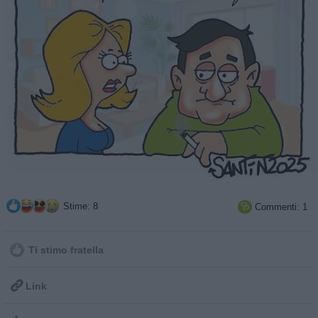
Stime: 8
Commenti: 1

Ti stimo fratella

Link