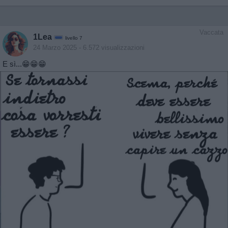
Vaccata
1Lea
livello 7
24 Marzo 2025
- 6.572 visualizzazioni
E sì...😁😁😁