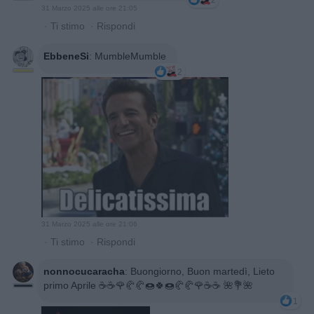
2
31 Marzo 2025 alle ore 21:05
·
Ti stimo
·
Rispondi
EbbeneSi
:
MumbleMumble
2
31 Marzo 2025 alle ore 21:06
·
Ti stimo
·
Rispondi
nonnocucaracha
:
Buongiorno, Buon martedì, Lieto
primo Aprile ☕☕🌹🥐🥐🍩🍀🍩🥐🥐🌹☕☕ 🌺💐🌺
1