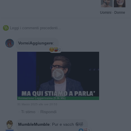
Uomini
·
Donne
Leggi i commenti precedenti...

VorreiAggiungere
:
2
Animazione Leggerissima (0.06 Mb)
31 Marzo 2025 alle ore 20:53
·
Ti stimo
·
Rispondi
MumbleMumble
:
Pur e vacch 🤪🤣