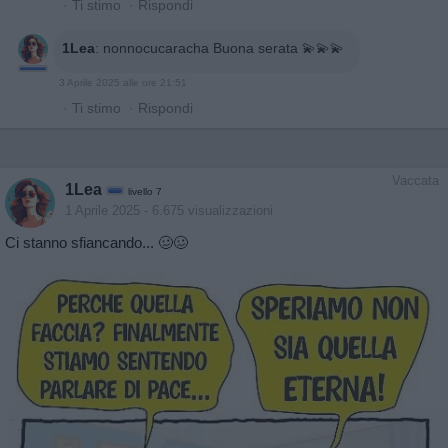
·
Ti stimo
·
Rispondi
1Lea
:
nonnocucaracha Buona serata 💫💫💫
3 Aprile 2025 alle ore 21:51
·
Ti stimo
·
Rispondi
Vaccata
1Lea
livello 7
1 Aprile 2025
- 6.675 visualizzazioni
Ci stanno sfiancando... 🥴🥴