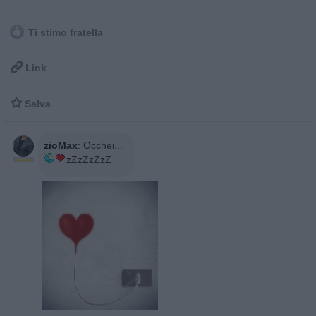
Ti stimo fratella

Link

Salva
zioMax
:
Occhei...
zZzZzZzZ