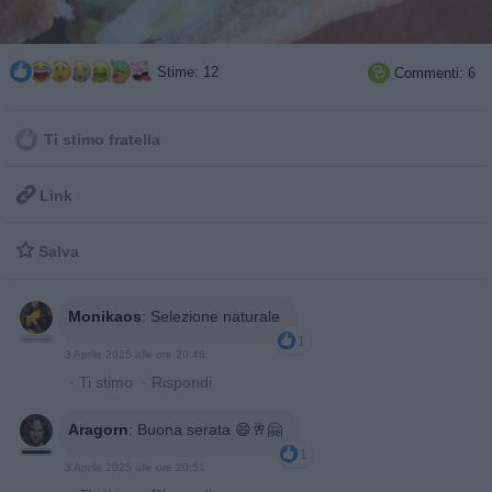
Stime: 12
Commenti: 6

Ti stimo fratella

Link

Salva
Monikaos
:
Selezione naturale
1
3 Aprile 2025 alle ore 20:46
·
Ti stimo
·
Rispondi
Aragorn
:
Buona serata 😄🥂🤗
1
3 Aprile 2025 alle ore 20:51