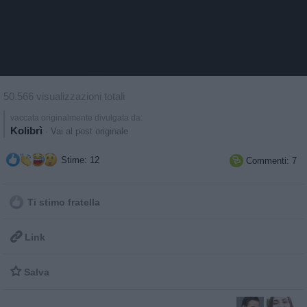
50.566 visualizzazioni totali
vaccata originalmente divulgata da:
Kolibrì
·
Vai al post originale
Stime: 12
Commenti: 7

Ti stimo fratella

Link

Salva