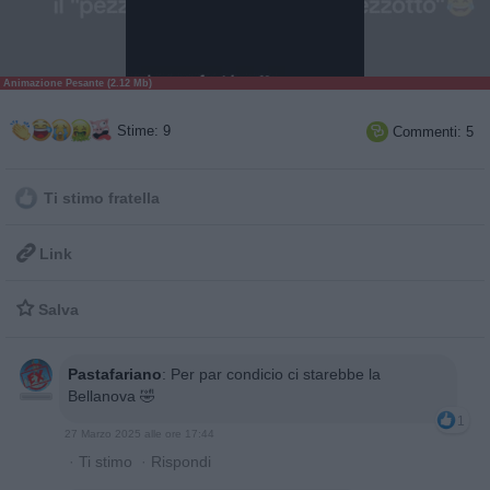
Animazione Pesante (2.12 Mb)
Stime: 9
Commenti: 5

Ti stimo fratella

Link

Salva
Pastafariano
:
Per par condicio ci starebbe la
Bellanova 🤣
1
27 Marzo 2025 alle ore 17:44
·
Ti stimo
·
Rispondi