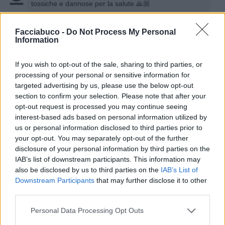
tossiche e dannose per la salute 🙏🏼
5 Aprile 2025 alle ore 13:50
Facciabuco -
Do Not Process My Personal
·
Ti stimo
·
Rispondi
Information
If you wish to opt-out of the sale, sharing to third parties, or
Vaccata
1Lea
processing of your personal or sensitive information for
livello 7
targeted advertising by us, please use the below opt-out
1 Aprile 2025
- 11.313 visualizzazioni
section to confirm your selection. Please note that after your
😂😂😂
opt-out request is processed you may continue seeing
interest-based ads based on personal information utilized by
us or personal information disclosed to third parties prior to
your opt-out. You may separately opt-out of the further
disclosure of your personal information by third parties on the
IAB’s list of downstream participants. This information may
also be disclosed by us to third parties on the
IAB’s List of
Downstream Participants
that may further disclose it to other
third parties.
Personal Data Processing Opt Outs