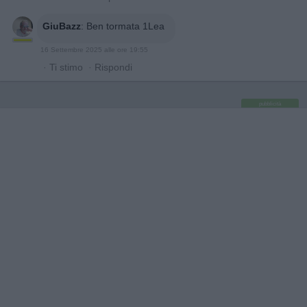
GiuBazz
:
Ben tormata 1Lea
16 Settembre 2025 alle ore 19:55
·
Ti stimo
·
Rispondi
pubblicità