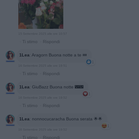
15 Settembre 2025 alle ore 10:57
·
Ti stimo
·
Rispondi
1Lea
:
Aragorn Buona notte a te 💤
1
16 Settembre 2025 alle ore 19:51
·
Ti stimo
·
Rispondi
1Lea
:
GiuBazz Buona notte 🌃🌃
1
16 Settembre 2025 alle ore 19:52
·
Ti stimo
·
Rispondi
1Lea
:
nonnocucaracha Buona serata 🌟🌟
1
16 Settembre 2025 alle ore 19:52
·
Ti stimo
·
Rispondi