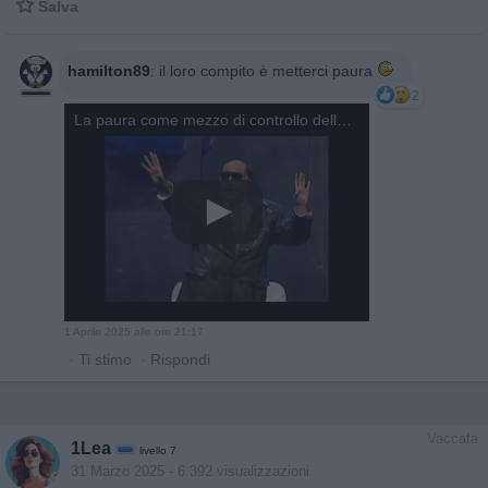

Salva
hamilton89
:
il loro compito è metterci paura
2
La paura come mezzo di controllo delle masse. Il ministro della paura - di Antonio Albanese
1 Aprile 2025 alle ore 21:17
·
Ti stimo
·
Rispondi
Vaccata
1Lea
livello 7
31 Marzo 2025
- 6.392 visualizzazioni