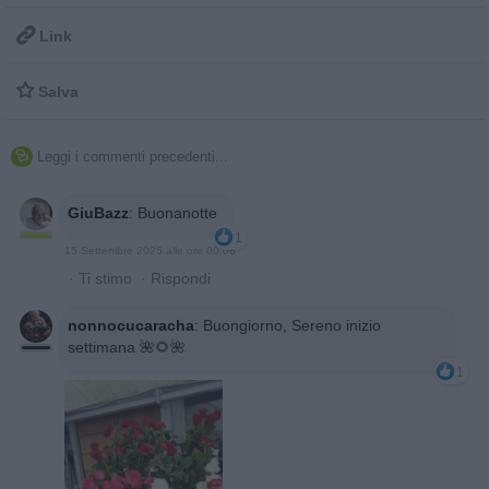

Link

Salva
Leggi i commenti precedenti...

GiuBazz
:
Buonanotte
1
15 Settembre 2025 alle ore 00:08
·
Ti stimo
·
Rispondi
nonnocucaracha
:
Buongiorno, Sereno inizio
settimana 🌺🌻🌺
1