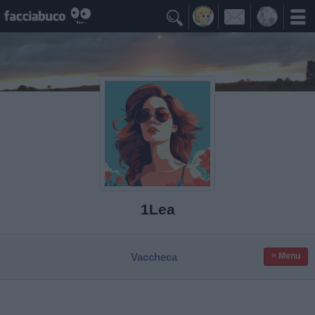

1Lea
Vaccheca
≡ Menu