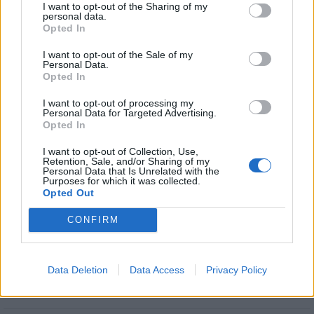
I want to opt-out of the Sharing of my
personal data.
Opted In
I want to opt-out of the Sale of my
Personal Data.
Opted In
I want to opt-out of processing my
Personal Data for Targeted Advertising.
Opted In
I want to opt-out of Collection, Use,
Retention, Sale, and/or Sharing of my
Personal Data that Is Unrelated with the
Stime: 14
Commenti: 3

Purposes for which it was collected.
Opted Out
CONFIRM
Ti stimo fratella

Link
Data Deletion
Data Access
Privacy Policy

Salva