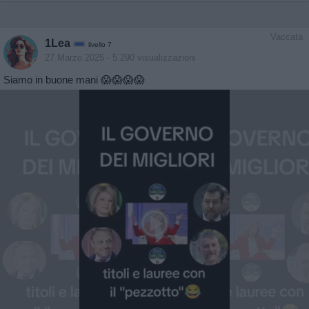
Vaccata
1Lea
livello 7
27 Marzo 2025
- 5.290 visualizzazioni
Siamo in buone mani 😱😱😱😱