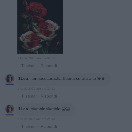
1 Aprile 2025 alle ore 07:56
·
Ti stimo
·
Rispondi
1Lea
:
nonnocucaracha Buona serata a te 💫💫
1 Aprile 2025 alle ore 21:11
·
Ti stimo
·
Rispondi
1Lea
:
MumbleMumble 🤮🤮
1 Aprile 2025 alle ore 21:13
·
Ti stimo
·
Rispondi