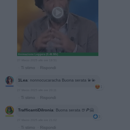
Animazione Leggera (0.46 Mb)
27 Marzo 2025 alle ore 19:51
·
Ti stimo
·
Rispondi
1Lea
:
nonnocucaracha Buona serata 💫💫
1
27 Marzo 2025 alle ore 20:11
·
Ti stimo
·
Rispondi
TrafficantiDiIronia
:
Buona serata 🍺🍕🤗
3
27 Marzo 2025 alle ore 21:02
·
Ti stimo
·
Rispondi