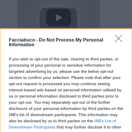
Facciabuco -
Do Not Process My Personal
Information
11 Febbraio 2025 alle ore 06:10
·
Ti stimo
·
Rispondi
If you wish to opt-out of the sale, sharing to third parties, or
processing of your personal or sensitive information for
Undertaker76
:
Buongiorno Sberla82 ☕☕
targeted advertising by us, please use the below opt-out
3
section to confirm your selection. Please note that after your
11 Febbraio 2025 alle ore 06:22
opt-out request is processed you may continue seeing
·
Ti stimo
·
Rispondi
interest-based ads based on personal information utilized by
us or personal information disclosed to third parties prior to
Lalady
:
Buongiorno ☕️🤗
your opt-out. You may separately opt-out of the further
3
disclosure of your personal information by third parties on the
11 Febbraio 2025 alle ore 06:30
IAB’s list of downstream participants. This information may
·
Ti stimo
·
Rispondi
also be disclosed by us to third parties on the
IAB’s List of
Downstream Participants
that may further disclose it to other
Epaminonda
:
Buona giornata 😊