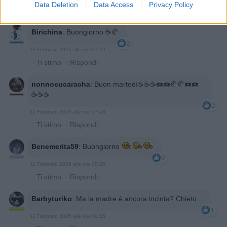
Data Deletion
Data Access
Privacy Policy
·
Ti stimo
·
Rispondi
Birichina
:
Buongiorno ☕️🥐
2
11 Febbraio 2025 alle ore 07:10
·
Ti stimo
·
Rispondi
nonnocucaracha
:
Buon martedì☕☕☕🍩🍩🥐🥐🍩🍩
☕☕☕
2
11 Febbraio 2025 alle ore 07:48
·
Ti stimo
·
Rispondi
Benemerita59
:
Buongiorno
2
11 Febbraio 2025 alle ore 08:26
·
Ti stimo
·
Rispondi
Barbyturiko
:
Ma la madre è ancora incinta? Chieto...
1
11 Febbraio 2025 alle ore 09:15