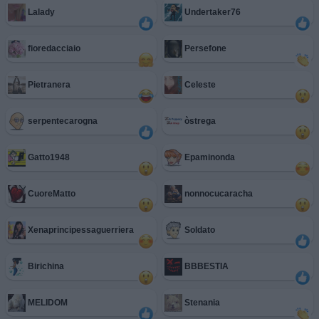
Lalady
Undertaker76
fioredacciaio
Persefone
Pietranera
Celeste
serpentecarogna
òstrega
Gatto1948
Epaminonda
CuoreMatto
nonnocucaracha
Xenaprincipessaguerriera
Soldato
Birichina
BBBESTIA
MELIDOM
Stenania