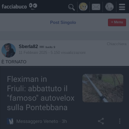

Post Singolo
≡ Menu
Chiacchiera
Sberla82
livello 9
11 Febbraio 2025
- 5.150 visualizzazioni
È TORNATO