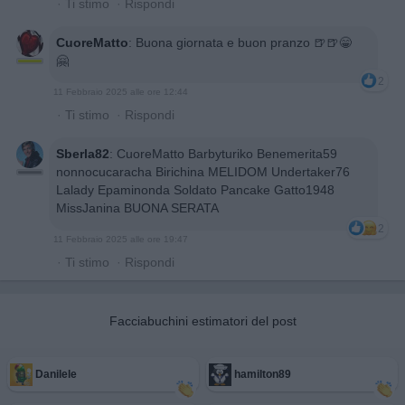
·
Ti stimo
·
Rispondi
CuoreMatto
:
Buona giornata e buon pranzo 🍺🍺😁
🤗
2
11 Febbraio 2025 alle ore 12:44
·
Ti stimo
·
Rispondi
Sberla82
:
CuoreMatto Barbyturiko Benemerita59
nonnocucaracha Birichina MELIDOM Undertaker76
Lalady Epaminonda Soldato Pancake Gatto1948
MissJanina BUONA SERATA
2
11 Febbraio 2025 alle ore 19:47
·
Ti stimo
·
Rispondi
Facciabuchini estimatori del post
Danilele
hamilton89