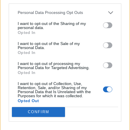
third parties.
3
11 Febbraio 2025 alle ore 06:37
Personal Data Processing Opt Outs
·
Ti stimo
·
Rispondi
I want to opt-out of the Sharing of my
personal data.
Soldato
:
Buona giornata Sberla82
Opted In
3
11 Febbraio 2025 alle ore 06:37
I want to opt-out of the Sale of my
·
Ti stimo
·
Rispondi
Personal Data.
Opted In
Pancake
:
Buongiorno
I want to opt-out of processing my
3
Personal Data for Targeted Advertising.
11 Febbraio 2025 alle ore 06:41
Opted In
·
Ti stimo
·
Rispondi
I want to opt-out of Collection, Use,
Retention, Sale, and/or Sharing of my
Gatto1948
:
Buon giorno Sberla82 ☕🍰🤗👋
Personal Data that Is Unrelated with the
3
Purposes for which it was collected.
11 Febbraio 2025 alle ore 06:42
Opted Out
·
Ti stimo
·
Rispondi
CONFIRM
MELIDOM
:
Buongiorno, buon martedì
2
11 Febbraio 2025 alle ore 06:53