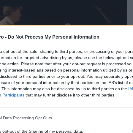
co -
Do Not Process My Personal Information
to opt-out of the sale, sharing to third parties, or processing of your per
formation for targeted advertising by us, please use the below opt-out s
r selection. Please note that after your opt-out request is processed y
eing interest-based ads based on personal information utilized by us or
disclosed to third parties prior to your opt-out. You may separately opt-
losure of your personal information by third parties on the IAB’s list of
. This information may also be disclosed by us to third parties on the
IA
Participants
that may further disclose it to other third parties.
 visualizzazioni totali
ta originalmente divulgata da:
rino
·
Vai al post originale
l Data Processing Opt Outs
Stime: 9
Commenti: 3

o opt-out of the Sharing of my personal data.