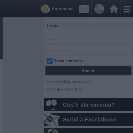


Anonimo/a
Login
Resta connesso
Non ricordi la password?
Non hai un account?
Cos'è sta vaccata?
Scrivi a Facciabuco