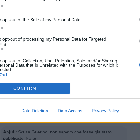
In


Ti stimo fratella
Link
Salva
o opt-out of the Sale of my Personal Data.
In
licità
to opt-out of processing my Personal Data for Targeted
ing.
In
o opt-out of Collection, Use, Retention, Sale, and/or Sharing
ersonal Data that Is Unrelated with the Purposes for which it
lected.
Out
CONFIRM
Data Deletion
Data Access
Privacy Policy
Anjuli
:
Scusa Guerino, non sapevo che fosse già stato
pubblicato.'Notte