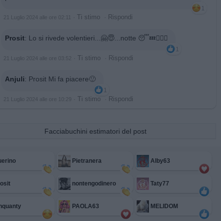
1
·
Ti stimo
·
Rispondi
21 Luglio 2024 alle ore 02:11
Prosit
:
Lo si rivede volentieri...🤗😇...notte 😴💤🙋🏻‍♂️
1
·
Ti stimo
·
Rispondi
21 Luglio 2024 alle ore 03:52
Anjuli
:
Prosit Mi fa piacere🙂
1
·
Ti stimo
·
Rispondi
21 Luglio 2024 alle ore 10:29
Facciabuchini estimatori del post
erino
Pietranera
Alby63
osit
nontengodinero
Taty77
nquanty
PAOLA63
MELIDOM