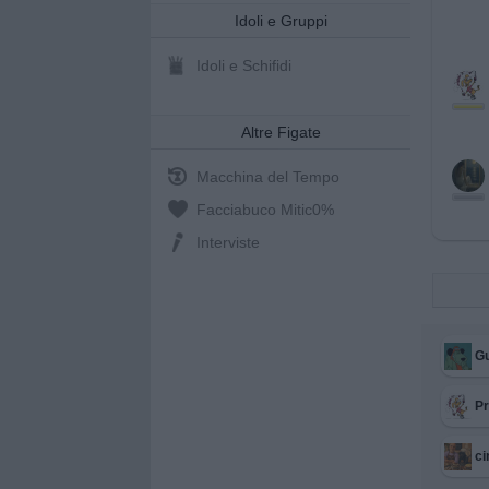
Idoli e Gruppi
Idoli e Schifidi
Altre Figate
Macchina del Tempo
Facciabuco Mitic
0%
Interviste
Gu
Pr
ci