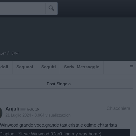

eart" DF
Idoli
Seguaci
Seguiti
Scrivi Messaggio
☰
Post Singolo
Chiacchiera
Anjuli
livello 10
21 Luglio 2024
- 8.964 visualizzazioni
Winwood grande voce,grande tastierista e ottimo chitarrista
 Clapton - Steve Winwood (Can't find my way home)