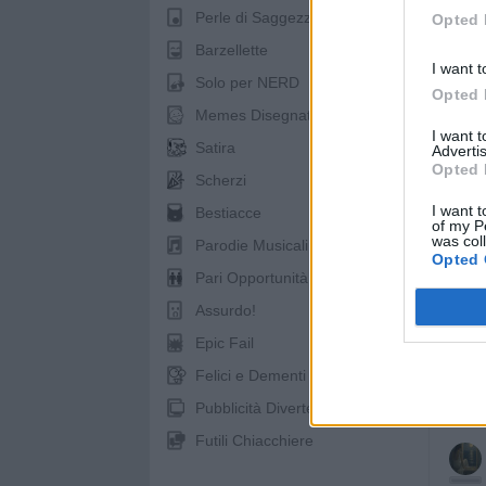
Perle di Saggezza
Opted 
Barzellette
I want t
Solo per NERD
Opted 
pubb
Memes Disegnati
I want 
Satira
Advertis
Opted 
Scherzi
I want t
Bestiacce
of my P
was col
Parodie Musicali
Opted 
Pari Opportunità
Assurdo!
Epic Fail
Felici e Dementi
Pubblicità Divertenti
Futili Chiacchiere