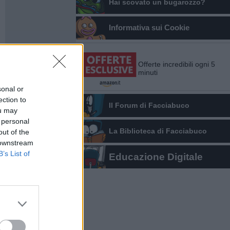
Hai scovato un bugarozzo?
Informativa sui Cookie
Offerte incredibili ogni 5
minuti
sonal or
ection to
Il Forum di Facciabuco
ou may
 personal
La Biblioteca di Facciabuco
out of the
 downstream
B’s List of
Educazione Digitale