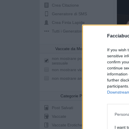
Crea Citazione
Generatore di SMS
Crea Finta Lapide
Tutti i Generatori
Facciabu
Vaccate da Mostrare
If you wish 
sensitive in
non mostrare post a sfondo
confirm you
sessuale
continue se
non mostrare video youtube
information 
non mostrare animazioni
further disc
participants
Downstream 
Categorie Post
11.452
vacca
Post Salvati
Gue
Persona
Vaccate
Vaccate Erotiche
I want t