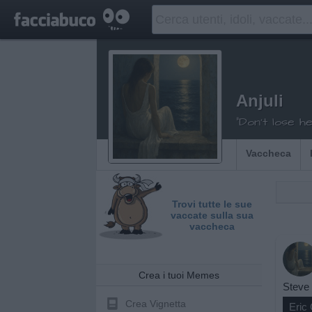
Anjuli
"Don't lose h
Vaccheca
Trovi tutte le sue
vaccate sulla sua
vaccheca
Crea i tuoi Memes
Steve 
Crea Vignetta
Eric