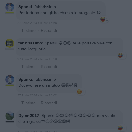
Spanki
:
fabbrissimo
Per fortuna non gli ho chiesto le aragoste 😂
1
27 Aprile 2024 alle ore 15:56
·
Ti stimo
·
Rispondi
fabbrissimo
:
Spanki 😀😄😄 te le portava vive con
tutto l'acquario
1
27 Aprile 2024 alle ore 15:59
·
Ti stimo
·
Rispondi
Spanki
:
fabbrissimo
Dovevo fare un mutuo 🤦😅🤣😂
1
27 Aprile 2024 alle ore 16:02
·
Ti stimo
·
Rispondi
Dylan2017
:
Spanki 😆😅😂🤣😂😂😅😆😅 non vuole
che ingrassi??🤔😯😆😅😂🤣
1
27 Aprile 2024 alle ore 16:33