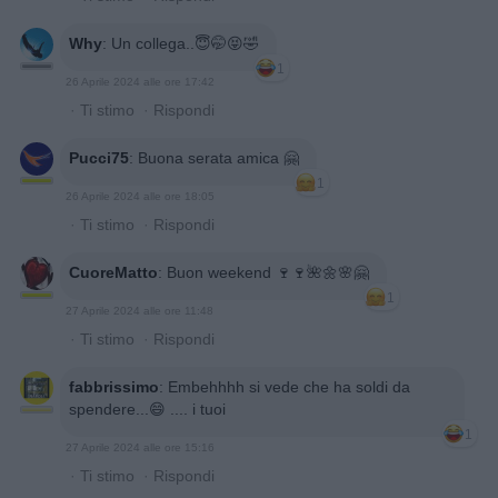
Why
:
Un collega..😇🤭😝🤣
1
26 Aprile 2024 alle ore 17:42
·
Ti stimo
·
Rispondi
Pucci75
:
Buona serata amica 🤗
1
26 Aprile 2024 alle ore 18:05
·
Ti stimo
·
Rispondi
CuoreMatto
:
Buon weekend 🍷🍷🌺🌼🌸🤗
1
27 Aprile 2024 alle ore 11:48
·
Ti stimo
·
Rispondi
fabbrissimo
:
Embehhhh si vede che ha soldi da
spendere...😄 .... i tuoi
1
27 Aprile 2024 alle ore 15:16
·
Ti stimo
·
Rispondi