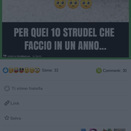
Stime: 33
Commenti: 30

Ti stimo fratella

Link

Salva