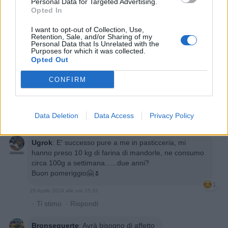
Personal Data for Targeted Advertising.
Opted In
I want to opt-out of Collection, Use,
Retention, Sale, and/or Sharing of my
Personal Data that Is Unrelated with the
Purposes for which it was collected.
Opted Out
CONFIRM
Animazione Peso Moderato (0.55 Mb)
26 Aprile 2024 alle ore 15:26
Data Deletion
Data Access
Privacy Policy
·
Ti stimo
·
Rispondi
Ugrok
:
E' successo pure a me in pasticceria, mi
hanno preso 10 kg di farina di mandorle, ne consumo
circa 100g a settimana......due anni?
Buon pomeriggio🤗🌷
1
26 Aprile 2024 alle ore 15:33
·
Ti stimo
·
Rispondi
Bronsequerte
:
Avrà bisogno di affetto