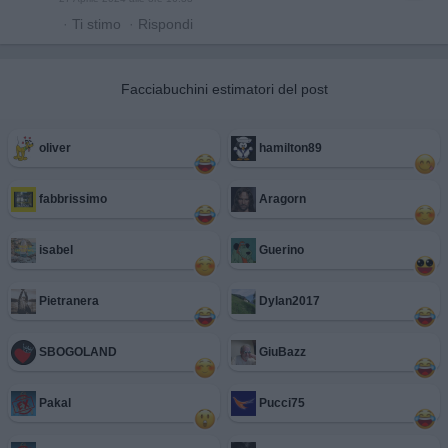
·
Ti stimo
·
Rispondi
Facciabuchini estimatori del post
oliver
hamilton89
fabbrissimo
Aragorn
isabel
Guerino
Pietranera
Dylan2017
SBOGOLAND
GiuBazz
Pakal
Pucci75