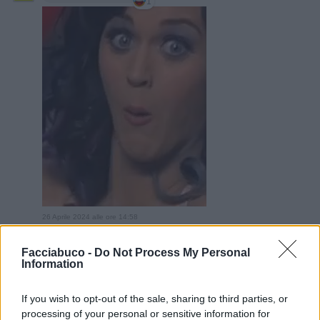
1
26 Aprile 2024 alle ore 14:58
·
Ti stimo
·
Rispondi
Facciabuco -
Do Not Process My Personal
Information
Aragorn
:
Ma se tu non specifichi bene...che ne sa
tuo marito...😀😁😂😎
1
If you wish to opt-out of the sale, sharing to third parties, or
26 Aprile 2024 alle ore 15:03
processing of your personal or sensitive information for