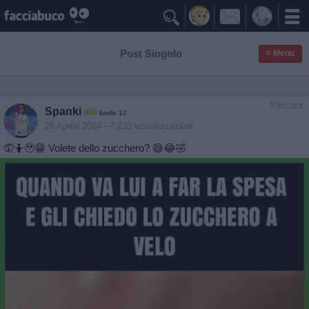

Post Singolo
≡ Menu
Vaccata
Spanki
livello 12
26 Aprile 2024
- 7.235 visualizzazioni
🤦🤷🥹😁 Volete dello zucchero? 😅😂🤣