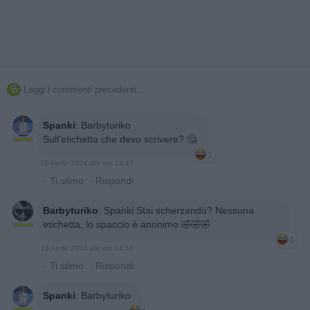
Leggi i commenti precedenti...

Spanki
:
Barbyturiko
Sull'etichetta che devo scrivere? 🤔
1
26 Aprile 2024 alle ore 14:47
·
Ti stimo
·
Rispondi
Barbyturiko
:
Spanki Stai scherzando? Nessuna
etichetta, lo spaccio è anonimo 🤣🤣🤣
1
26 Aprile 2024 alle ore 14:56
·
Ti stimo
·
Rispondi
Spanki
:
Barbyturiko