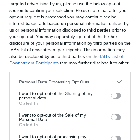
·
Ti stimo
·
Rispondi
targeted advertising by us, please use the below opt-out
section to confirm your selection. Please note that after your
EbbeneSi
:
Secondo me è proprio la golosità come
opt-out request is processed you may continue seeing
hai detto, cosi' sei spinta a fare piu' dolci, cioccolata
interest-based ads based on personal information utilized by
calda ecc...🤭 buona idea😎 buon pomeriggio🤗
us or personal information disclosed to third parties prior to
1
your opt-out. You may separately opt-out of the further
26 Aprile 2024 alle ore 15:09
disclosure of your personal information by third parties on the
·
Ti stimo
·
Rispondi
IAB’s list of downstream participants. This information may
also be disclosed by us to third parties on the
IAB’s List of
Spanki
:
EbbeneSi
Downstream Participants
that may further disclose it to other
Farò le meringhe 😉 ☕☺️
third parties.
2
26 Aprile 2024 alle ore 15:20
Personal Data Processing Opt Outs
·
Ti stimo
·
Rispondi
I want to opt-out of the Sharing of my
personal data.
Pakal
:
Pippalo
Opted In
1
I want to opt-out of the Sale of my
Personal Data.
Opted In
I want to opt-out of processing my