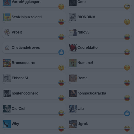
VorreiAggiungere
Omo
5calzinipuzzolenti
BIONDINA
Prosit
Niko55
Chetiendetroyes
CuoreMatto
Bronsequerte
Numero6
EbbeneSi
Rema
nontengodinero
nonnocucaracha
CiufCiuf
Lilla
Why
Ugrok