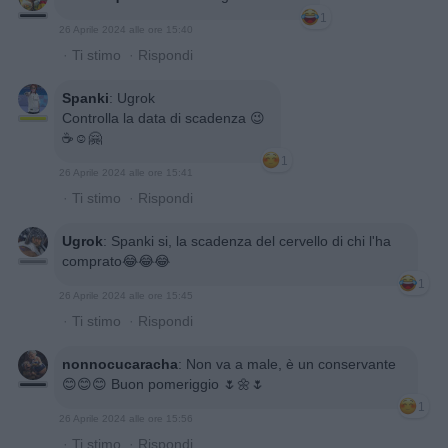
1
26 Aprile 2024 alle ore 15:40
·
Ti stimo
·
Rispondi
Spanki
:
Ugrok
Controlla la data di scadenza 😉
☕☺️🤗
1
26 Aprile 2024 alle ore 15:41
·
Ti stimo
·
Rispondi
Ugrok
:
Spanki si, la scadenza del cervello di chi l'ha
comprato😂😂😂
1
26 Aprile 2024 alle ore 15:45
·
Ti stimo
·
Rispondi
nonnocucaracha
:
Non va a male, è un conservante
😊😊😊 Buon pomeriggio 🌷🌼🌷
1
26 Aprile 2024 alle ore 15:56
·
Ti stimo
·
Rispondi