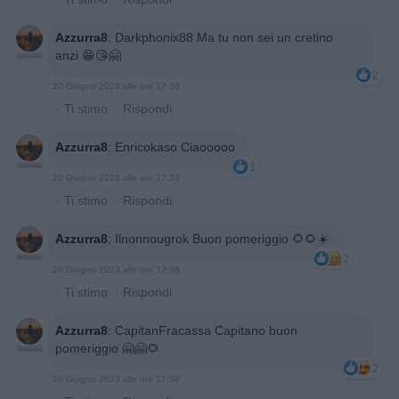
Azzurra8
:
Darkphonix88 Ma tu non sei un cretino
anzi 😁😘🤗
2
20 Giugno 2023 alle ore 17:38
·
Ti stimo
·
Rispondi
Azzurra8
:
Enricokaso Ciaooooo
1
20 Giugno 2023 alle ore 17:38
·
Ti stimo
·
Rispondi
Azzurra8
:
Ilnonnougrok Buon pomeriggio 🌻🌻☀️
2
20 Giugno 2023 alle ore 17:38
·
Ti stimo
·
Rispondi
Azzurra8
:
CapitanFracassa Capitano buon
pomeriggio 🤗🤗🌻
2
20 Giugno 2023 alle ore 17:38