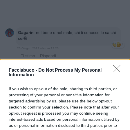
Gagarin
:
nel bene o nel male, chi ti conosce lo sa chi
sei😄
2
20 Giugno 2023 alle ore 13:20
·
Ti stimo
·
Rispondi
Taty77
:
Buon pranzo 😊🤣🤣🤣
Facciabuco -
Do Not Process My Personal
Information
1
20 Giugno 2023 alle ore 13:21
·
Ti stimo
·
Rispondi
If you wish to opt-out of the sale, sharing to third parties, or
processing of your personal or sensitive information for
ZED76
:
Azzurra 🤗 io la sapevo diversa 😂😂
targeted advertising by us, please use the below opt-out
2
section to confirm your selection. Please note that after your
20 Giugno 2023 alle ore 13:21
opt-out request is processed you may continue seeing
·
Ti stimo
·
Rispondi
interest-based ads based on personal information utilized by
us or personal information disclosed to third parties prior to
Azzurra8
:
Gagarin Chi ti conosce si 😁