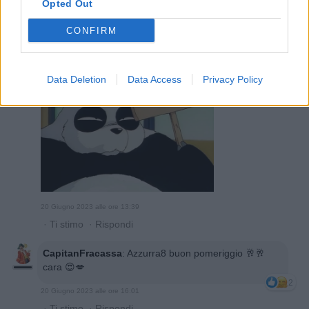
Opted Out
·
Ti stimo
·
Rispondi
CONFIRM
Ugrok
:
Insisto.
2
Data Deletion
Data Access
Privacy Policy
20 Giugno 2023 alle ore 13:39
·
Ti stimo
·
Rispondi
CapitanFracassa
:
Azzurra8 buon pomeriggio 🥂🥂
cara 😍💋
2
20 Giugno 2023 alle ore 16:01
·
Ti stimo
·
Rispondi