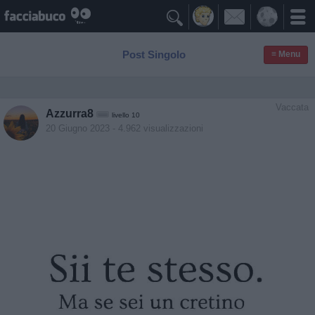

Post Singolo
≡ Menu
Vaccata
Azzurra8
livello 10
20 Giugno 2023
- 4.962 visualizzazioni