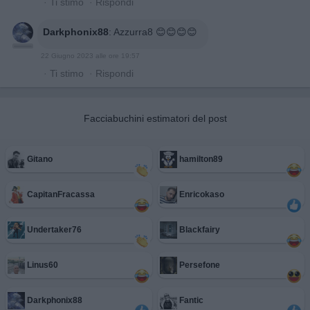
·
Ti stimo
·
Rispondi
Darkphonix88
:
Azzurra8 😊😊😊😊
22 Giugno 2023 alle ore 19:57
·
Ti stimo
·
Rispondi
Facciabuchini estimatori del post
Gitano
hamilton89
CapitanFracassa
Enricokaso
Undertaker76
Blackfairy
Linus60
Persefone
Darkphonix88
Fantic