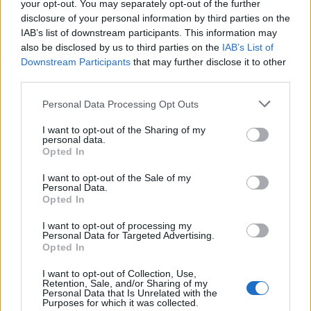
your opt-out. You may separately opt-out of the further
1
disclosure of your personal information by third parties on the
20 Giugno 2023 alle ore 13:22
IAB’s list of downstream participants. This information may
·
Ti stimo
·
Rispondi
also be disclosed by us to third parties on the
IAB’s List of
Downstream Participants
that may further disclose it to other
Azzurra8
:
Taty77 Buon pranzo anche a te 🤗🌻
third parties.
1
20 Giugno 2023 alle ore 13:22
Personal Data Processing Opt Outs
·
Ti stimo
·
Rispondi
I want to opt-out of the Sharing of my
Azzurra8
:
ZED76 😁😁 Ciaoo🤗🤗
personal data.
Opted In
1
20 Giugno 2023 alle ore 13:23
I want to opt-out of the Sale of my
·
Ti stimo
·
Rispondi
Personal Data.
Opted In
Darkphonix88
:
Insomma che devo fare 🤣🤣🤣
I want to opt-out of processing my
1
Personal Data for Targeted Advertising.
20 Giugno 2023 alle ore 13:30
Opted In
·
Ti stimo
·
Rispondi
I want to opt-out of Collection, Use,
Enricokaso
:
Ciaooo
Retention, Sale, and/or Sharing of my
Personal Data that Is Unrelated with the
1
Purposes for which it was collected.
20 Giugno 2023 alle ore 13:32